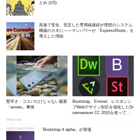
とめ (1/5)
高速で安全、安定した専用線接続が理想のシステム
構築のカギに――マンパワーが「ExpressRoute」を
導入した理由
堅牢さ・コスパだけじゃない最新
Bootstrap、Emmet、レスポンシ
「arrows」事情
ブWebデザイン対応を強化したDr
eamweaver CC 2015を使って
み...
PR(arrows)
「Bootstrap 4 alpha」が登場