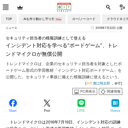
TOP
AIを作り動かし守り生かす
ロー/ノーコード
クラウドネイ
ニュース
2016年7月22日 公開
セキュリティ担当者の模擬訓練として使える
インシデント対応を学べる“ボードゲーム”、トレ
ンドマイクロが無償公開
トレンドマイクロは、企業のセキュリティ担当者を対象としたボ
ードゲーム形式の学習教材「インシデント対応ボードゲーム」を
公開した。セキュリティ事故に備えた模擬訓練に使えるという。
[
濱口翔太郎
，＠IT]
PC用表示
関連情報
Share
Post
LINE
Hatena
トレンドマイクロは2016年7月19日、インシデント対応の訓練