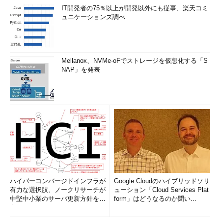
IT開発者の75％以上が開発以外にも従事、楽天コミ
ュニケーションズ調べ
Mellanox、NVMe-oFでストレージを仮想化する「S
NAP」を発表
ハイパーコンバージドインフラが
Google Cloudのハイブリッドソリ
有力な選択肢、ノークリサーチが
ューション「Cloud Services Plat
中堅中小業のサーバ更新方針を調
form」はどうなるのか聞い...
査