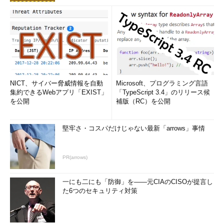
NICT、サイバー脅威情報を自動
Microsoft、プログラミング言語
集約できるWebアプリ「EXIST」
「TypeScript 3.4」のリリース候
を公開
補版（RC）を公開
堅牢さ・コスパだけじゃない最新「arrows」事情
PR(arrows)
一にも二にも「防御」を――元CIAのCISOが提言し
た6つのセキュリティ対策