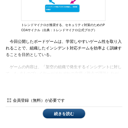
トレンドマイクロが推奨する、セキュリティ対策のためのP
CDAサイクル（出典：トレンドマイクロ公式ブログ）
今回公開したボードゲームは、学習しやすいゲーム性を取り入
れることで、組織したインシデント対応チームを効率よく訓練す
ることを目的としている。
ゲームの内容は、「架空の組織で発生するインシデントに対し
て、4～6人のプレイヤーがそれぞれの立場／視点で議論しなが
ら対応策とアクションを決定する」というもの。議論の制限時間
は、1ラウンド当たり40分（全2ラウンド）となっている。
インシデント対応チームのメンバーは、実際にセキュリティ事
会員登録（無料）が必要です
故が起きた場合に備えた模擬訓練としてボードゲームを活用でき
るだけでなく、ゲームを通じて、自社のセキュリティ対策の課題
続きを読む
を明確化できるという。この課題を解決することで、有事の際の
インシデント対応力を強化できるとしている。