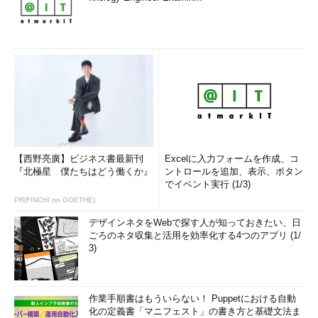
【西野亮廣】ビジネス書最新刊
Excelに入力フォームを作成、コ
『北極星 僕たちはどう働くか』
ントロールを追加、表示、ボタン
でイベント実行 (1/3)
PR(FINCHI on GOETHE)
デザインネタをWebで探す人が知っておきたい、日
ごろのネタ収集と活用を効率化する4つのアプリ (1/
3)
作業手順書はもういらない！ Puppetにおける自動
化の定義書「マニフェスト」の書き方と基礎文法ま