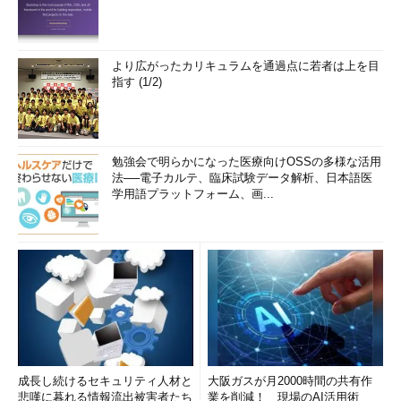
より広がったカリキュラムを通過点に若者は上を目
指す (1/2)
勉強会で明らかになった医療向けOSSの多様な活用
法──電子カルテ、臨床試験データ解析、日本語医
学用語プラットフォーム、画...
成長し続けるセキュリティ人材と
大阪ガスが月2000時間の共有作
悲嘆に暮れる情報流出被害者たち
業を削減！ 現場のAI活用術