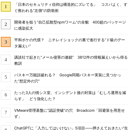
「日本のセキュリティ信仰は構造的にズレてる」 コスパよく、す
ぐ救われる“左側”の防衛術
開発者を狙う“自己拡散型npmワーム”の全貌 400超のパッケージ
に感染拡大
平和ボケの代償？ ニチレイショックの裏で進行する“ド級のデー
タ漏えい”
講談社で起きた“メール侵害の連鎖” 3812件の情報漏えいから得る
教訓
パスキー万能説破れる？ Google同期パスキー実装に見つかっ
た“想定外の穴”
たった3人の情シス室、インシデント後の対策は「むしろ運用を減
らす」 どう強化した？
VMware管理基盤に“認証突破”の穴 Broadcom「回避策を用意せ
ず」
ChatGPTに「入力してはいけない」5項目――押さえておきたい“生