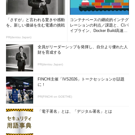
「さすが」と言われる驚きや感動
コンテナベースの継続的インテグ
を。新しい価値を生む電通の挑戦
レーションの利点／課題と、CIパ
イプライン、Docker Build高速化
のコツ (1/2...
PR(dentsu Japan)
全員がリーダーシップを発揮し、自分より優れた人
財を育成する
PR(dentsu Japan)
FINCHI主催「IVS2026」トークセッションが話題
に！
PR(FINCHI on GOETHE)
「電子署名」とは、「デジタル署名」とは