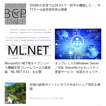
2018年の災害では34.2％で「BCPが機能した」、N
TTデータ経営研究所が調査
Microsoftが.NET用オープンソー
オンプレミスのWindows Server
ス機械学習フレームワークの最新
／SQL Server向けセキュリティ
版「ML.NET 0.11」を公開
更新サービス「拡張セキュリティ
更新プログ...
全国の絶景ポイントにサウナ付きのシェア別荘を展
開
PR(COCO VILLA on GOETHE)