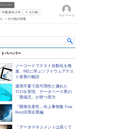
ペーパー
・中級者向けAI
その他
マイページ
ws
その他の特集
イトペーパー
ノーコードでテスト自動化を推
進、8社に学ぶソフトウェアテス
ト改善の秘訣
運用不要で高可用性と優れた
k
TCOを実現、データベース界の
「異端児」が持つ実力
「開発生産性」向上事例集 Four
Keys活用企業編
「データマネジメントは高くて