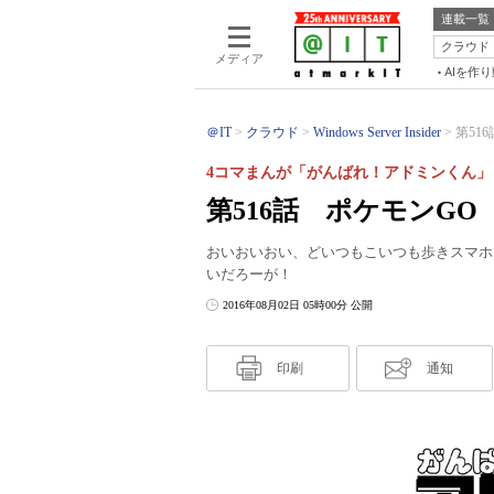
連載一覧
クラウド
メディア
AIを作
＠IT
クラウド
Windows Server Insider
第51
4コマまんが「がんばれ！アドミンくん」
第516話 ポケモンGO
おいおいおい、どいつもこいつも歩きスマホ
いだろーが！
2016年08月02日 05時00分 公開
印刷
通知