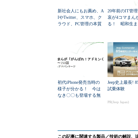
新社会人にもお薦め、A
20年前のIT管
IやTwitter、スマホ、ク
哀が4コマまん
ラウド、PC管理の本質
る！ 昭和生ま
が分かる無料の4コマま
代も気になる無
んが電子書籍「がんば
子書籍「がんば
« 前の回へ
れ！...
ドミンくん」...
「
初代iPhone発売当時の
Jeep史上最長! 
様子が分かる！ 今は
試乗体験
なき〇〇も登場する無
料の4コマまんが電子書
PR(Jeep Japan)
籍「がんばれ！アドミ
ンくん」第1...
●4コマまんが「がんばれ
あなたのアイデアがマンガになる