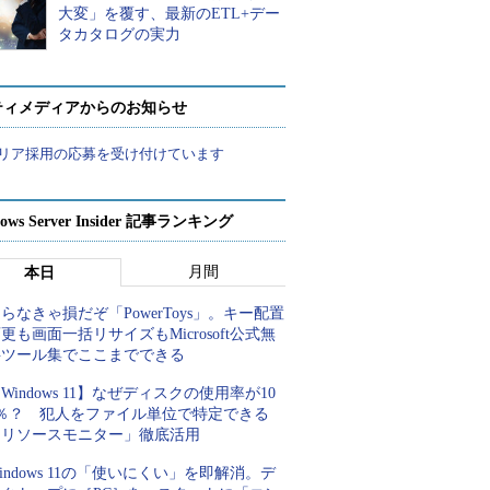
大変」を覆す、最新のETL+デー
タカタログの実力
ティメディアからのお知らせ
リア採用の応募を受け付けています
ows Server Insider 記事ランキング
月間
本日
らなきゃ損だぞ「PowerToys」。キー配置
更も画面一括リサイズもMicrosoft公式無
料ツール集でここまでできる
Windows 11】なぜディスクの使用率が10
0％？ 犯人をファイル単位で特定できる
「リソースモニター」徹底活用
indows 11の「使いにくい」を即解消。デ