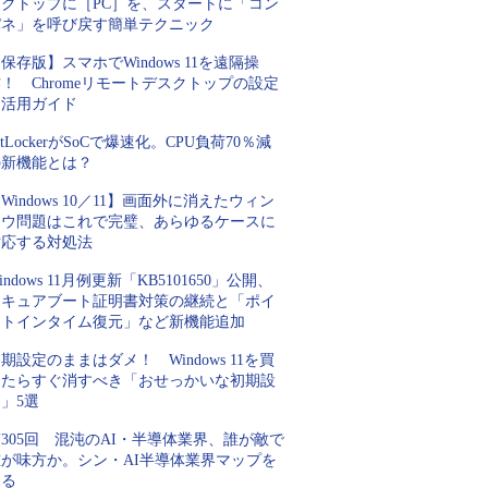
スクトップに［PC］を、スタートに「コン
パネ」を呼び戻す簡単テクニック
保存版】スマホでWindows 11を遠隔操
！ Chromeリモートデスクトップの設定
と活用ガイド
itLockerがSoCで爆速化。CPU負荷70％減
の新機能とは？
Windows 10／11】画面外に消えたウィン
ドウ問題はこれで完璧、あらゆるケースに
対応する対処法
indows 11月例更新「KB5101650」公開、
セキュアブート証明書対策の継続と「ポイ
ントインタイム復元」など新機能追加
期設定のままはダメ！ Windows 11を買
ったらすぐ消すべき「おせっかいな初期設
」5選
305回 混沌のAI・半導体業界、誰が敵で
誰が味方か。シン・AI半導体業界マップを
探る