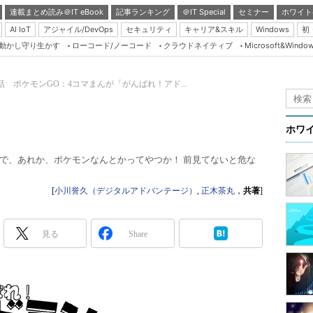
連載まとめ読み＠IT eBook
記事ランキング
＠IT Special
セミナー
ホワイト
AI IoT
アジャイル/DevOps
セキュリティ
キャリア&スキル
Windows
初
り動かし守り生かす
ローコード/ノーコード
クラウドネイティブ
Microsoft&Windo
Server & Storage
HTML5 + UX
6話 ポケモンGO：4コマまんが「がんばれ！アド...
Smart & Social
Coding Edge
ホワ
Java Agile
で、あれか、ポケモンなんとかってやつか！ 前見てないと危な
Database Expert
Linux ＆ OSS
[
小川誉久（デジタルアドバンテージ）
,
正木茶丸
，
共著
]
Master of IP Networ
Security & Trust
見る
Share
Test & Tools
Insider.NET
ブログ