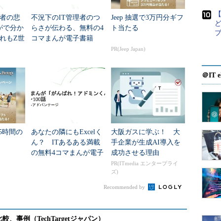
【
理者の悲
不況下のIT管理者のつ
Jeep 抽選で3万円分ギフ
がで分か
らさが伝わる、無料の4
ト当たる
れもZ世
コマまんが電子書籍
（2016/08/02 公開）
料の電
「がんばれ！アドミン
PR(Jeep Japan)
れ！ア
くん」第151～200話
次の回へ »
＠IT e
がんばれ！アドミンくん」
85時間の
あなたの隣にもExcelく
大阪ガスに学ぶ！ 大
ん？ ITあるある満載
手企業が生成AI導入を
の無料4コマまんが電子
成功させる理由
書籍「がんばれ！アド
PR(ITmedia エンタープライ
ズ)
ミンくん」第51～100話
Recommended by
、アドミンくん！」原案募集中
！ →
詳しくはこちらから