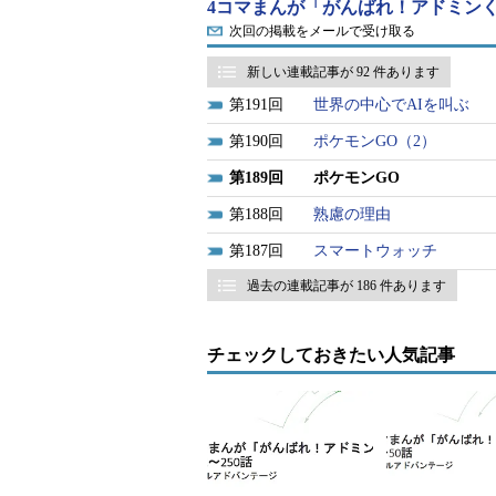
4コマまんが「がんばれ！アドミンく
次回の掲載をメールで受け取る
新しい連載記事が 92 件あります
191
世界の中心でAIを叫ぶ
190
ポケモンGO（2）
189
ポケモンGO
188
熟慮の理由
187
スマートウォッチ
過去の連載記事が 186 件あります
チェックしておきたい人気記事