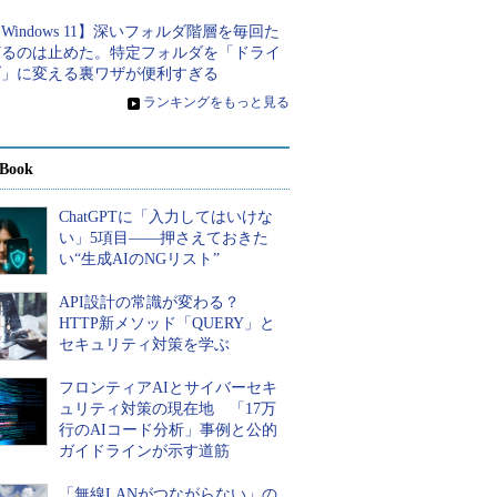
Windows 11】深いフォルダ階層を毎回た
どるのは止めた。特定フォルダを「ドライ
ブ」に変える裏ワザが便利すぎる
»
ランキングをもっと見る
Book
ChatGPTに「入力してはいけな
い」5項目――押さえておきた
い“生成AIのNGリスト”
API設計の常識が変わる？
HTTP新メソッド「QUERY」と
セキュリティ対策を学ぶ
フロンティアAIとサイバーセキ
ュリティ対策の現在地 「17万
行のAIコード分析」事例と公的
ガイドラインが示す道筋
「無線LANがつながらない」の