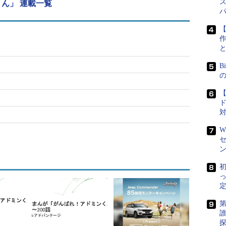
ん」 連載一覧
【
作
B
【
W
初
定
第