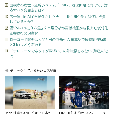
国税庁の次世代基幹システム「KSK2」稼働開始に向けて、対
応すべき変更点とは?
広告運用がAIで自動化された今、「勝ち組企業」は何に投資
しているのか?
脱VMwareに何を選ぶ? 市場分析や実機検証から見えた仮想化
基盤移行の現実解
ローコード開発は人間とAIの協働へ AI搭載型で経費節減効果
と利益はどう変わる
「テレワークでネットが激遅い」の帯域幅じゃない“真犯人”と
は
チェックしておきたい人気記事
Jeep 抽選で3万円分ギフト当たる
FINCHI主催「IVS2026」トーク