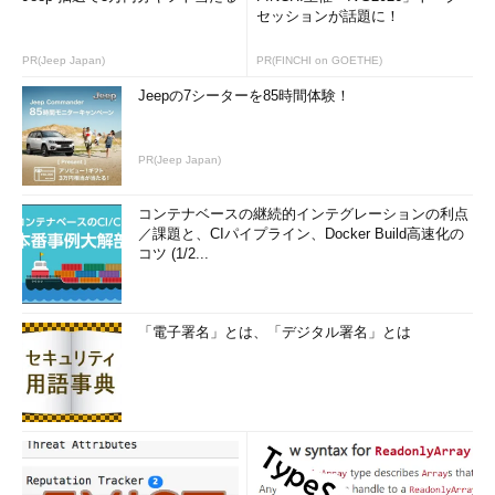
セッションが話題に！
PR(Jeep Japan)
PR(FINCHI on GOETHE)
Jeepの7シーターを85時間体験！
PR(Jeep Japan)
コンテナベースの継続的インテグレーションの利点
／課題と、CIパイプライン、Docker Build高速化の
コツ (1/2...
「電子署名」とは、「デジタル署名」とは