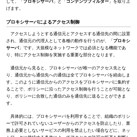
して、「
プロキシサーバ
」と「
コンテンツフィルター
」を取り上
げます。
プロキシサーバによるアクセス制御
アクセスしようとする通信元とアクセスする通信先の間に設置
され、通信元の代理人として各種の動作を行うのが、「
プロキシ
サーバ
」です。大規模なネットワークでは必須となる機能であ
り、特にアクセス制御を実施する重要な部分となります。
通信元から見ると、プロキシサーバが唯一のアクセス先とな
り、通信元から通信先への通信は全てプロキシサーバを経由しま
す。このように通信元からのアクセスをプロキシサーバに集約す
ることで、ポリシーに沿ったアクセス制御を行うことが可能とな
り、ポリシーに合致した通信のみを通信先に送ることができま
す。
具体的には、プロキシサーバを利用することで、組織のポリシ
ーで許可されていないユーザーからのアクセスを防止したり、業
務上必要としないサービスの利用を禁止したい場合などに、ネッ