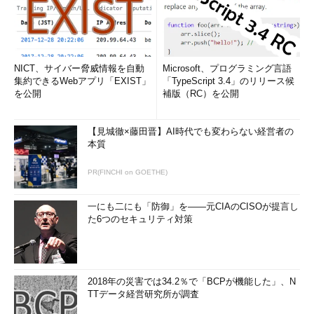
NICT、サイバー脅威情報を自動
Microsoft、プログラミング言語
集約できるWebアプリ「EXIST」
「TypeScript 3.4」のリリース候
を公開
補版（RC）を公開
【見城徹×藤田晋】AI時代でも変わらない経営者の
本質
PR(FINCHI on GOETHE)
一にも二にも「防御」を――元CIAのCISOが提言し
た6つのセキュリティ対策
2018年の災害では34.2％で「BCPが機能した」、N
TTデータ経営研究所が調査