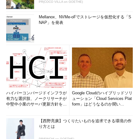
PR(COCO VILLA on GOETHE)
Mellanox、NVMe-oFでストレージを仮想化する「S
NAP」を発表
ハイパーコンバージドインフラが
Google Cloudのハイブリッドソリ
有力な選択肢、ノークリサーチが
ューション「Cloud Services Plat
中堅中小業のサーバ更新方針を調
form」はどうなるのか聞い...
査
【西野亮廣】つくりたいものを追求できる環境の作
り方とは
PR(FINCHI on GOETHE)