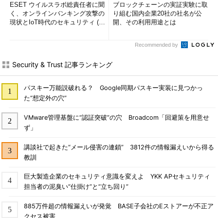
ESET ウイルスラボ総責任者に聞
ブロックチェーンの実証実験に取
く、オンラインバンキング攻撃の
り組む国内企業20社の社名が公
現状とIoT時代のセキュリティ (1/
開、その利用用途とは
2)
Recommended by
Security & Trust 記事ランキング
パスキー万能説破れる？ Google同期パスキー実装に見つかっ
た“想定外の穴”
VMware管理基盤に“認証突破”の穴 Broadcom「回避策を用意せ
ず」
講談社で起きた“メール侵害の連鎖” 3812件の情報漏えいから得る
教訓
巨大製造企業のセキュリティ意識を変えよ YKK APセキュリティ
担当者の泥臭い“仕掛け”と“立ち回り”
885万件超の情報漏えいが発覚 BASE子会社のEストアーが不正ア
クセス被害