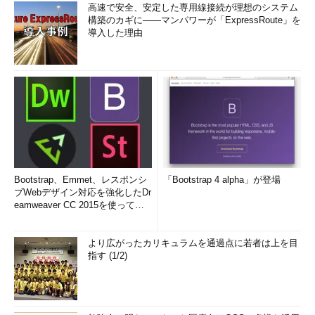
高速で安全、安定した専用線接続が理想のシステム
構築のカギに――マンパワーが「ExpressRoute」を
導入した理由
Bootstrap、Emmet、レスポンシ
「Bootstrap 4 alpha」が登場
ブWebデザイン対応を強化したDr
eamweaver CC 2015を使って
み...
より広がったカリキュラムを通過点に若者は上を目
指す (1/2)