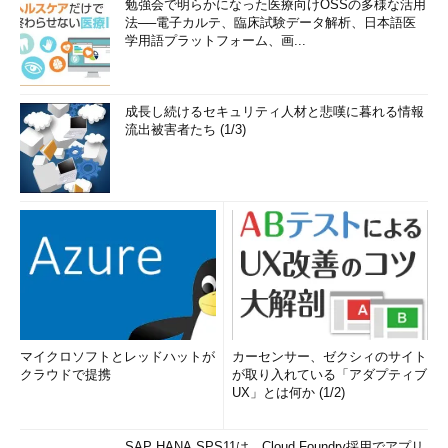
勉強会で明らかになった医療向けOSSの多様な活用
法──電子カルテ、臨床試験データ解析、日本語医
学用語プラットフォーム、画...
成長し続けるセキュリティ人材と悲嘆に暮れる情報
流出被害者たち (1/3)
マイクロソフトとレッドハットが
カーセンサー、ゼクシィのサイト
クラウドで提携
が取り入れている「アダプティブ
UX」とは何か (1/2)
SAP HANA SPS11は、Cloud Foundry採用でアプリ