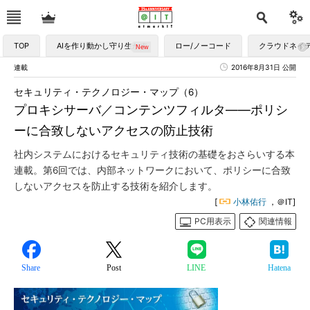
TOP
AIを作り動かし守り生かす
ロー/ノーコード
クラウドネイ
連載
2016年8月31日 公開
セキュリティ・テクノロジー・マップ（6）
プロキシサーバ／コンテンツフィルタ――ポリシ
ーに合致しないアクセスの防止技術
社内システムにおけるセキュリティ技術の基礎をおさらいする本
連載。第6回では、内部ネットワークにおいて、ポリシーに合致
しないアクセスを防止する技術を紹介します。
[
小林佑行
，＠IT]
PC用表示
関連情報
Share
Post
LINE
Hatena