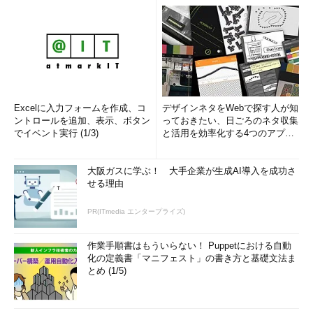
Excelに入力フォームを作成、コ
デザインネタをWebで探す人が知
ントロールを追加、表示、ボタン
っておきたい、日ごろのネタ収集
でイベント実行 (1/3)
と活用を効率化する4つのアプリ
(1/3)
大阪ガスに学ぶ！ 大手企業が生成AI導入を成功さ
せる理由
PR(ITmedia エンタープライズ)
作業手順書はもういらない！ Puppetにおける自動
化の定義書「マニフェスト」の書き方と基礎文法ま
とめ (1/5)