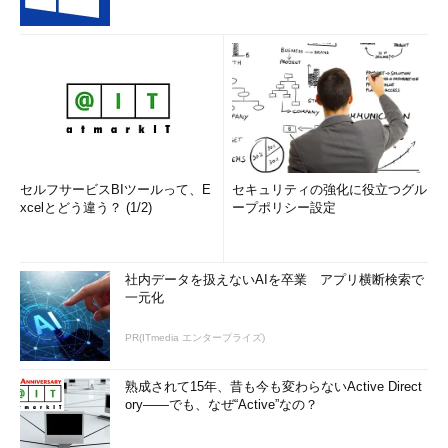
セルフサービスBIツールって、E
セキュリティの強化に役立つグル
xcelとどう違う？ (1/2)
ープポリシー設定
社内データを扱えないAIを卒業 アプリ横断検索で
一元化
PR(ITmedia エンタープライズ)
熟成されて15年、昔も今も変わらないActive Direct
ory――でも、なぜ“Active”なの？