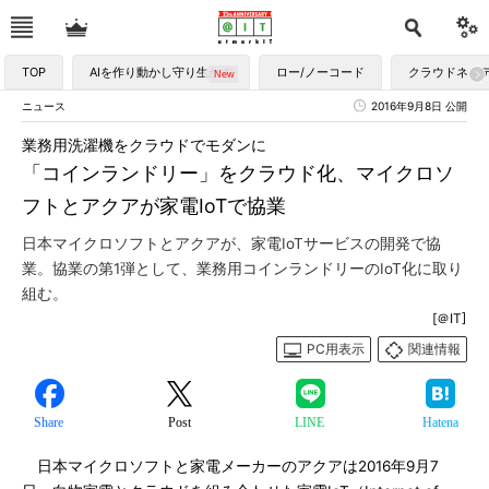
TOP
AIを作り動かし守り生かす
ロー/ノーコード
クラウドネイ
ニュース
2016年9月8日 公開
業務用洗濯機をクラウドでモダンに
「コインランドリー」をクラウド化、マイクロソ
フトとアクアが家電IoTで協業
日本マイクロソフトとアクアが、家電IoTサービスの開発で協
業。協業の第1弾として、業務用コインランドリーのIoT化に取り
組む。
[＠IT]
PC用表示
関連情報
Share
Post
LINE
Hatena
日本マイクロソフトと家電メーカーのアクアは2016年9月7