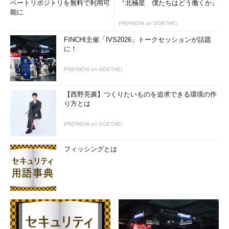
ベートリポジトリを無料で利用可
『北極星 僕たちはどう働くか』
能に
PR(FINCHI on GOETHE)
FINCHI主催「IVS2026」トークセッションが話題
に！
PR(FINCHI on GOETHE)
【西野亮廣】つくりたいものを追求できる環境の作
り方とは
PR(FINCHI on GOETHE)
フィッシングとは