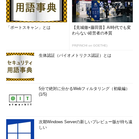
「ポートスキャン」とは
【見城徹×藤田晋】AI時代でも変
わらない経営者の本質
PR(FINCHI on GOETHE)
生体認証（バイオメトリクス認証）とは
5分で絶対に分かるWebフィルタリング（初級編）
(1/5)
次期Windows Serverの新しいプレビュー版が待ち遠
しい