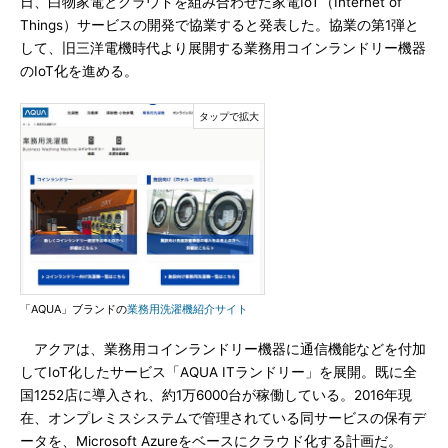
日、白物家電とクラウドを組み合わせた家電IoT（Internet of
Things）サービスの開発で協業すると発表した。協業の第1弾と
して、旧三洋電機時代より展開する業務用コインランドリー機器
のIoT化を進める。
「AQUA」ブランドの
業務用洗濯機紹介サイト
アクアは、業務用コインランドリー機器に通信機能などを付加
してIoT化したサービス「AQUA ITランドリー」を展開。既に全
国1252店に導入され、約1万6000台が稼働している。2016年現
在、オンプレミスシステムで管理されている同サービスの保有デ
ータを、Microsoft Azureをベースにクラウド化する計画だ。