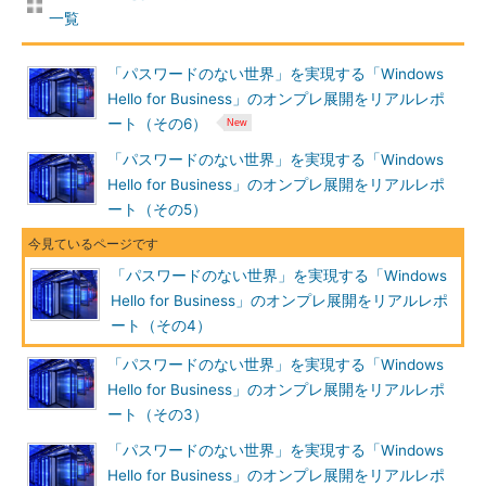
ディレクトリ同期用に確認済みのドメイン：
0
一覧
シングルサインオン用に計画されたドメイン：
1
シングルサインオン用に構成されたドメイン：
0
「パスワードのない世界」を実現する「Windows
ディレクトリ同期：
非アクティブ化済み
Hello for Business」のオンプレ展開をリアルレポ
ート（その6）
「パスワードのない世界」を実現する「Windows
Hello for Business」のオンプレ展開をリアルレポ
Azure AD Connectをインストールし同期を開始する
ート（その5）
次に、ディレクトリ同期コンポーネントのAzure AD Connect
を、オンプレミスのActive Directoryドメインのメンバーサーバ
（WebアプリケーションプロキシやActive Directoryフェデレー
「パスワードのない世界」を実現する「Windows
ションサービスのサーバを使用可）にインストールして、ディレ
Hello for Business」のオンプレ展開をリアルレポ
クトリ同期とシングルサインオン（SSO）のセットアップを行い
ート（その4）
ます。具体的な手順は、以下のようになります。
「パスワードのない世界」を実現する「Windows
Hello for Business」のオンプレ展開をリアルレポ
（1）
Azure AD Connectをインストールするサーバに、以下の前
ート（その3）
提コンポーネントをインストールします。
「パスワードのない世界」を実現する「Windows
Hello for Business」のオンプレ展開をリアルレポ