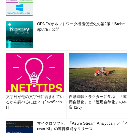
実行して、オンプレミスのActive Directoryドメインを検証
する
ここまでで、Azure ADのディレクトリとオンプレミスの
OPNFVがネットワーク機能仮想化の第2版「Brahm
Active Directoryドメインとのディレクトリ統合の基本的な部分
aputra」公開
は完了です。Azureクラシックポータルでディレクトリの「ユー
ザー」や「グループ」ページを開くと、オンプレミスから同期さ
れたユーザーやグループを確認できるはずです（
画面5
）。
文字列が他の文字列に含まれてい
自動運転トラクターに学ぶ、「運
るかを調べるには？［JavaScrip
用自動化」と「運用自律化」の本
t］
質 (1/3)
画面5
オンプレミスのドメインユーザーアカウントがAzure
マイクロソフト、「Azure Stream Analytics」と「P
ADのディレクトリに同期された。この時点で、Windows He
ower BI」の連携機能をリリース
llo for Businessを利用するドメインユーザーに対して、Azu