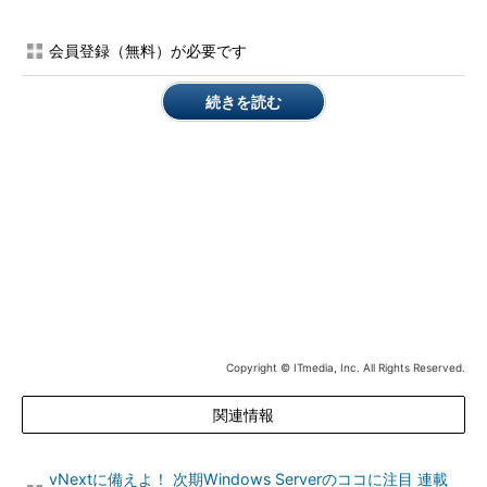
会員登録（無料）が必要です
続きを読む
画面1
Azure ADのディレクトリに同期対象のオンプレミス
のActive Directoryドメインを追加する
ドメインの追加が完了すると、「ディレクトリ統合」ページが
開きます。「ディレクトリ統合」ページの「ローカルとの統合
active directory」には、この時点で次のように表示されます。
Copyright © ITmedia, Inc. All Rights Reserved.
また、「ドメイン」ページでは追加したドメインの状態が「未確
認」と表示されます。
関連情報
vNextに備えよ！ 次期Windows Serverのココに注目 連載