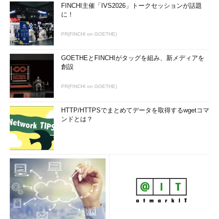
FINCHI主催「IVS2026」トークセッションが話題
要に応じてオプションを構成して「インストール」をクリックし
に！
ます。サービスアカウントを事前に作成し、ここで指定するのが
お勧めです。
PR(FINCHI on GOETHE)
（5）
「ユーザーサインイン」のページでは、「構成しないでく
GOETHEとFINCHIがタッグを組み、新メディアを
ださい」を選択して「次へ」をクリックします。
創設
（6）
「Azure ADに接続」のページで、Azure ADのテナントの
PR(FINCHI on GOETHE)
管理者アカウントの資格情報を入力して「次へ」をクリックしま
す。
HTTP/HTTPSでまとめてデータを取得するwgetコマ
ンドとは？
（7）
「ディレクトリの接続」のページで、オンプレミスの
Active Directoryドメインとドメイン管理者の資格情報を入力
し、「ディレクトリの追加」をクリックします。「構成済みディ
レクトリ」としてドメインが追加されたら、「次へ」をクリック
します。
（8）
「Azure ADサインインの構成」のページにオンプレミスの
Active Directoryドメインが「Not Verified（未検証）」と表示さ
れますが、「検証済みのドメインなしで続行する」をチェックし