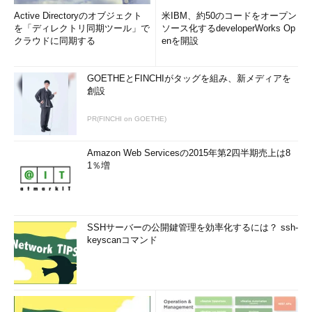
て「次へ」をクリックします（画面3）。
Active Directoryのオブジェクト
米IBM、約50のコードをオープン
を「ディレクトリ同期ツール」で
ソース化するdeveloperWorks Op
クラウドに同期する
enを開設
GOETHEとFINCHIがタッグを組み、新メディアを
創設
PR(FINCHI on GOETHE)
Amazon Web Servicesの2015年第2四半期売上は8
1％増
画面3
ドメインの未検証状態のまま先に進める
（9）
「ドメインとOUのフィルタリング」のページでは、「すべ
てのドメインとOUの同期」を選択して「次へ」をクリックしま
SSHサーバーの公開鍵管理を効率化するには？ ssh-
す。または、同期したいユーザーやグループを含む組織単位
keyscanコマンド
（OU）だけを選択します。
（10）
「一意のユーザー識別」のページは、何も変更せずに「次
へ」をクリックします。