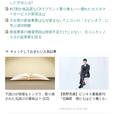
ジで「
カスタマイズ
」を選択します（
画面2
）。
した方法とは?
約7割が低品質なCXでブランド乗り換え――優れたカスタマ
ーサービスの実現法は
大企業の新規事業はなぜ進まない? ニコンの「スピンオフ」に
学ぶ成功戦略
新規事業の撤退理由は技術不足だけじゃない、元コニカミノ
ルタの起業家が語る
チェックしておきたい人気記事
画面2
Windows Hello for Businessのオンプレミス展開の
ために「カスタマイズ」を選択する
「簡単設定」を選択するとウィザードに設定をお任せできます
が、後で「デバイスの書き戻し」オプションを有効化できないな
どのトラブル原因となります。「デバイスの書き戻し」オプショ
下請けが現場をトンズラ。取り残
【西野亮廣】ビジネス書最新刊
ンの有効化が必要なWindows Hello for Businessのオンプレミス
された元請けの運命は？ (1/2)
『北極星 僕たちはどう働くか』
展開では、必ず「
カスタマイズ
」を選択してください。
PR(FINCHI on GOETHE)
（4）
「必須コンポーネントのインストール」のページでは、必