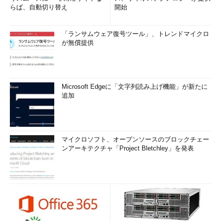
らば、自動切り替え
開始
Premiumを含むEnterprise Mobility＋Security）を割り当てま
す。ライセンスの割り当ては、Azure AD参加や社内参加をドメ
インユーザーでセットアップして、社内リソースにアクセスさせ
「ランサムウェア復号ツール」、トレンドマイクロ
が無償提供
る場合にも必要です。
次回は、「デバイス登録サービス（Device Registration
Service）」の有効化と、Windows 10デバイスのディレクトリ同
Microsoft Edgeに「文字列読み上げ機能」が新たに
期、自動デバイス登録の準備を解説します。
追加
筆者紹介
山市 良（やまいち りょう）
マイクロソフト、オープンソースのブロックチェー
ンアーキテクチャ「Project Bletchley」を発表
岩手県花巻市在住。Microsoft MVP：Cloud and Datacenter
Management（Oct 2008 - Sep 2016）。SIer、IT出版社、中堅
企業のシステム管理者を経て、フリーのテクニカルライター
に。マイクロソフト製品、テクノロジーを中心に、IT雑誌、
Webサイトへの記事の寄稿、ドキュメント作成、事例取材など
を手掛ける。個人ブログは『
山市良のえぬなんとかわーる
ど
』。