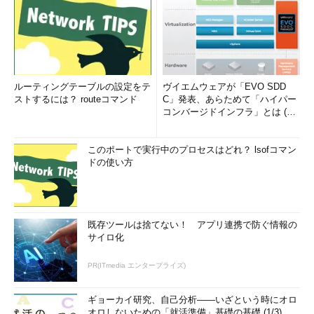
（11）
「オプション機能」のページでは、この時点では何も選択
せず、「次へ」をクリックします。
（12）
「構成の準備完了」のページで、「インストール」をクリ
ックします。構成の完了後、同期処理が開始します。
ルーティングテーブルの設定をテ
ヴイエムウェアが「EVO SDD
ストするには？ routeコマンド
C」発表、あらためて「ハイパー
（13）
Azure AD Connectウィザードでは、オンプレミスの
コンバージドインフラ」とは (1/
2)
Active Directoryドメインを未検証のまま進めました。ここで、
Windows PowerShellを開き、次のコマンドラインを実行してド
このポートで実行中のプロセスはどれ？ lsofコマン
メインを検証するための作業を行います。
ドの使い方
PS C
:
\> $aadAdminCred 
=
Get
-
Credential
（
Azure
 AD
のテナント管理者の資格情報を入力）
PS C
:
\> 
Connect
-
MsolService
-
Credential
既存ツールは捨てない！ アプリ連携で防ぐ情報の
$aadAdminCred
サイロ化
PS C
:
\> 
Set
-
MsolAdfsContext
-
Computer
<
Active
Directory
フェデレーションサーバの
FQDN
>
PR(ITmedia エンタープライズ)
PS C
:
\> 
New
-
MsolFederatedDomain
-
DomainName
<オンプレミスの
Active
Directory
ド
ギョーカイ研究、自己分析――いざという時にオロ
メインの
DNS
名>
-
SupportMultipleDomain
オロしないための「就活準備」基礎の基礎 (1/3)