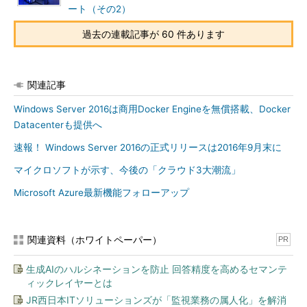
ート（その2）
リモートサーバ管理ツールの「AD DSスナップイ
ンおよびコマンドラインツール」（RSAT-ADDS-
過去の連載記事が 60 件あります
Tools）
リモートサーバ管理ツールの「Windows
PowerShellのActive Directoryモジュール」
関連記事
（RSAT-AD-PowerShell）
Windows Server 2016は商用Docker Engineを無償搭載、Docker
Windows PowerShell用Windows Azure Active
Datacenterも提供へ
Directoryモジュール
速報！ Windows Server 2016の正式リリースは2016年9月末に
マイクロソフトが示す、今後の「クラウド3大潮流」
（2）
以下のWebサイトからAzure AD Connectのインストーラー
Microsoft Azure最新機能フォローアップ
「AzureADConnect.msi」をダウンロードして実行します。
Microsoft Azure Active Directory Connect
（Microsoft
関連資料（ホワイトペーパー）
PR
Download Center）
生成AIのハルシネーションを防止 回答精度を高めるセマンテ
（3）
ダウンロードしたインストーラーを実行すると「Azure AD
ィックレイヤーとは
Connectウィザード」が自動開始するので、「簡単設定」のペー
JR西日本ITソリューションズが「監視業務の属人化」を解消