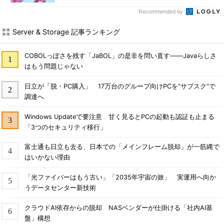
Recommended by
Server & Storage 記事ランキング
COBOLっぽさを残す「JaBOL」の是非を問い直す――Javaらしさ
はもう問題じゃない
日立が「脱・PC購入」 17万台のグループ向けPCを“サブスク”で
調達へ
Windows Updateで要注意 甘く見るとPCの起動も認証も止まる
「3つのセキュリティ移行」
富士通も日立も去る、日本での「メインフレーム脱却」が一筋縄で
はいかない理由
「光ファイバーはもう古い」「2035年宇宙の旅」 実運用へ向か
うデータセンター新技術
クラウドAI依存からの脱却 NASベンダーが仕掛ける「社内AI基
盤」構想