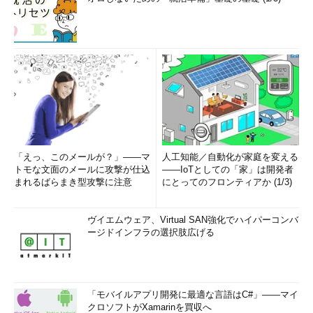
ドメインを検証する
（14）上記4行目の「New-MsolFederatedDomain」コマンドレ
ットはエラーで失敗します。警告メッセージに含まれる
「MS=ms########」という文字列を控え、これをテキスト
（TXT）レコードとしてインターネット向けのDNS（Active
DirectoryのDNSサーバではない）に登録します。登録後、登録
したTXTレコードがインターネット側から検索できるようになる
までしばらく待ってから、最後のコマンドラインを再実行しま
す。今度は成功します（
画面4
）。
「えっ、このメールが？」――マ
人工知能／自動化が家庭を変える
トモな文面のメールに攻撃が仕込
――IoTとしての「家」は開発者
まれるばらまき型攻撃に注意
にとってのフロンティアか (1/3)
ヴイエムウェア、Virtual SAN強化でハイパーコンバ
ージドインフラの選択肢広げる
「モバイルアプリ開発に最適な言語はC#」――マイ
画面4
「New-MsolFederatedDomain」コマンドレットを
クロソフトがXamarinを買収へ