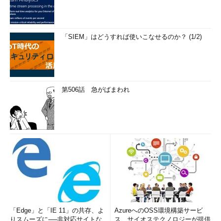
re AD Premium P1ライセンス（またはそれを含むライセン
ス）を割り当てておく
また、「ドメイン」ページのディレクトリの状態は「確認済
「SIEM」はどうすれば使いこなせるのか？ (1/2)
み」になり、「ディレクトリ統合」ページの「ローカルとの統合
active directory」には、次のように表示されます。
第506話 急がばまわれ
ディレクトリ同期用に確認済みのドメイン：
1
シングルサインオン用に計画されたドメイン：
0
シングルサインオン用に構成されたドメイン：
1
ディレクトリ同期：
アクティブ化済み
Windows Hello for Businessのオンプレミス展開では、有料ラ
イセンスである
Azure AD Premium（P1またはP2）の「デバイ
スの書き戻し（デバイスライトバック）」機能が必要
となりま
す。そのため、この時点でAzure ADに同期されたドメインユー
「Edge」と「IE 11」の共存、よ
AzureへのOSS環境構築サービ
りスムーズに──非対応サイトな
ス、サイオステクノロジーが提供
ザーに対してAzure AD Premium ライセンス（またはAzure AD