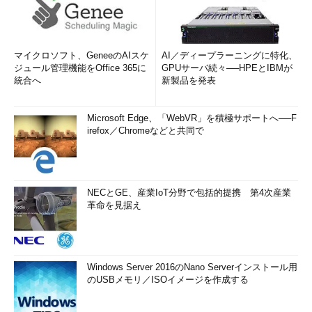
マイクロソフト、GeneeのAIスケ
AI／ディープラーニングに特化、
ジュール管理機能をOffice 365に
GPUサーバ続々──HPEとIBMが
統合へ
新製品を発表
Microsoft Edge、「WebVR」を積極サポートへ──F
irefox／Chromeなどと共同で
NECとGE、産業IoT分野で包括的提携 第4次産業
革命を見据え
Windows Server 2016のNano Serverインストール用
のUSBメモリ／ISOイメージを作成する