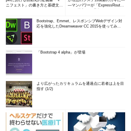
ニフェスト」の書き方と基礎文法
―マンパワーが「ExpressRout
まとめ (1/5)
e」を導入した理由
Bootstrap、Emmet、レスポンシブWebデザイン対
応を強化したDreamweaver CC 2015を使ってみ...
「Bootstrap 4 alpha」が登場
より広がったカリキュラムを通過点に若者は上を目
指す (1/2)