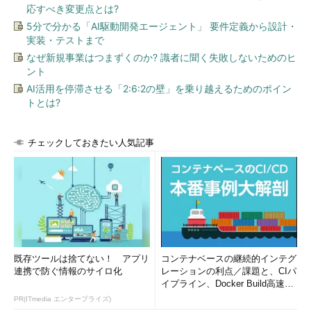
応すべき変更点とは?
5分で分かる「AI駆動開発エージェント」 要件定義から設計・
実装・テストまで
なぜ新規事業はつまずくのか? 識者に聞く失敗しないためのヒ
ント
AI活用を停滞させる「2:6:2の壁」を乗り越えるためのポイン
トとは?
チェックしておきたい人気記事
既存ツールは捨てない！ アプリ
コンテナベースの継続的インテグ
連携で防ぐ情報のサイロ化
レーションの利点／課題と、CIパ
イプライン、Docker Build高速化
のコツ (1/2...
PR(ITmedia エンタープライズ)