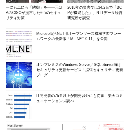
一にも二にも「防御」を――元CI
2018年の災害では34.2％で「BC
AのCISOが提言した6つのセキュ
Pが機能した」、NTTデータ経営
リティ対策
研究所が調査
Microsoftが.NET用オープンソース機械学習フレー
ムワークの最新版「ML.NET 0.11」を公開
オンプレミスのWindows Server／SQL Server向け
セキュリティ更新サービス「拡張セキュリティ更新
プログ...
IT開発者の75％以上が開発以外にも従事、楽天コミ
ュニケーションズ調べ