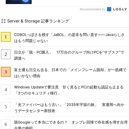
Recommended by
Server & Storage 記事ランキング
COBOLっぽさを残す「JaBOL」の是非を問い直す――Javaらしさ
はもう問題じゃない
日立が「脱・PC購入」 17万台のグループ向けPCを“サブスク”で
調達へ
富士通も日立も去る、日本での「メインフレーム脱却」が一筋縄で
はいかない理由
Windows Updateで要注意 甘く見るとPCの起動も認証も止まる
「3つのセキュリティ移行」
「光ファイバーはもう古い」「2035年宇宙の旅」 実運用へ向か
うデータセンター新技術
脱Googleって本当にできるの？ オンプレ回帰で存在感を増す台湾
企業の挑戦