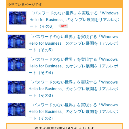
筆者紹介
「パスワードのない世界」を実現する「Windows
Hello for Business」のオンプレ展開をリアルレポ
山市 良（やまいち りょう）
ート（その6）
岩手県花巻市在住。Microsoft MVP：Cloud and Datacenter
「パスワードのない世界」を実現する「Windows
Management（Oct 2008 - Sep 2016）。SIer、IT出版社、中堅
Hello for Business」のオンプレ展開をリアルレポ
企業のシステム管理者を経て、フリーのテクニカルライター
ート（その5）
に。マイクロソフト製品、テクノロジーを中心に、IT雑誌、
「パスワードのない世界」を実現する「Windows
Webサイトへの記事の寄稿、ドキュメント作成、事例取材など
Hello for Business」のオンプレ展開をリアルレポ
を手掛ける。個人ブログは『
山市良のえぬなんとかわーる
ート（その4）
ど
』。
「パスワードのない世界」を実現する「Windows
Hello for Business」のオンプレ展開をリアルレポ
ート（その3）
「パスワードのない世界」を実現する「Windows
Hello for Business」のオンプレ展開をリアルレポ
ート（その2）
過去の連載記事が 60 件あります