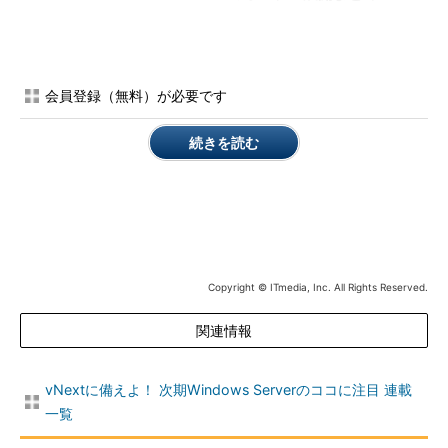
Windows Server 2016でWindows Hello for Businessのオンプ
レミス展開が実現可能になったたことで、これまでクラウド環境
で先行していた「パスワードのない世界」が、社内のActive
会員登録（無料）が必要です
Directoryドメイン環境にも導入できるようになります。
続きを読む
Office 365をはじめ、企業においてもクラウドサービスの利用
が始まっています。Windows Hello for Businessはまず、このよ
うな企業向けクラウドアプリに対して「安全」で「簡単」なアク
セスを実現します。今後は、クラウド生まれの技術で開発された
業務アプリを企業内に展開するケースは増えていくでしょう。そ
うなると、Windows Hello for Businessの活躍の場はさらに広が
ります。
Copyright © ITmedia, Inc. All Rights Reserved.
これから企業のクライアントPCをリプレースする、あるいは
関連情報
新規導入するなら、Windows Hello for Businessの利用に備え、
TPM（Trusted Platform Module）と生体認証デバイスの搭載モ
vNextに備えよ！ 次期Windows Serverのココに注目 連載
デルを検討するべきかもしれません。特にTPMは、Windows
一覧
Hello for Business以外にも、Windows 10が備える高度なセキュ
リティ機能にとって重要です。