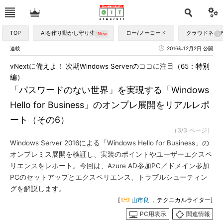
TOP
AIを作り動かし守り生かす
ロー/ノーコード
クラウドネイ
連載
2016年12月2日 公開
vNextに備えよ！ 次期Windows Serverのココに注目（65：特別
編）
「パスワードのない世界」を実現する「Windows
Hello for Business」のオンプレ展開をリアルレポ
ート（その6）
（3/3 ページ）
Windows Server 2016による「Windows Hello for Business」の
オンプレミス展開を検証し、実装のポイントやユーザーエクスペ
リエンスをレポート。今回は、Azure AD参加PC／ドメイン参加
PCのセットアップとエクスペリエンス、トラブルシューティン
グを解説します。
[
山市良
，テクニカルライター]
PC用表示
関連情報