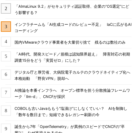
「AlmaLinux 9.2」がセキュリティ認証取得、企業の“OS選定”にど
う影響する？
インフラチームも「AI生成コードのレビュー不足」 IaCに広がるAI
コーディング
国内VMwareクラウド事業者を大量切り捨て 残るのは数社のみ
「AI時代、開発スピード／規模は認知限界超え」 障害対応の初期
調査15分をどう「実質ゼロ」にした？
デジタル庁と厚労省、大病院電子カルテのクラウドネイティブ化へ
本格始動 「野良VPN」脱却へ
AI推論を本番インフラへ オープン標準を担う分散推論フレームワ
ーク「llm-d」、CNCFが採択
COBOLも古いJavaももう“塩漬け”にしなくていい？ AIを制御し
「数年を数日まで」短縮できるレガシー刷新の今
誕生から7年「OpenTelemetry」が異例のスピードでCNCFの“卒
業”に なぜ支持されるのか