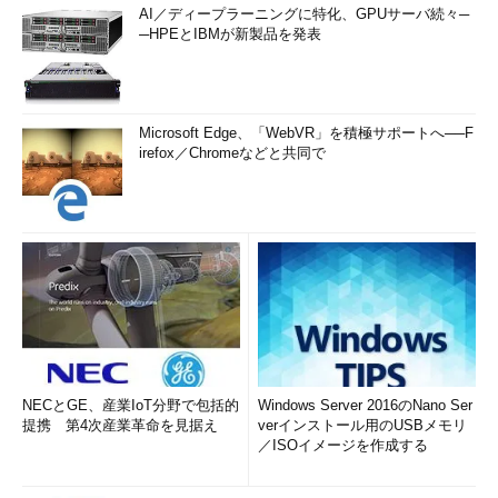
AI／ディープラーニングに特化、GPUサーバ続々─
─HPEとIBMが新製品を発表
Microsoft Edge、「WebVR」を積極サポートへ──F
irefox／Chromeなどと共同で
NECとGE、産業IoT分野で包括的
Windows Server 2016のNano Ser
提携 第4次産業革命を見据え
verインストール用のUSBメモリ
／ISOイメージを作成する