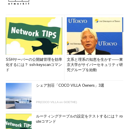
SSHサーバーの公開鍵管理を効率
文系と理系の知恵を生かす――東
化するには？ ssh-keyscanコマン
京大学がサイバーセキュリティ研
ド
究グループを始動
シェア別荘「COCO VILLA Owners」3選
PR(COCO VILLA on GOETHE)
ルーティングテーブルの設定をテストするには？ ro
uteコマンド