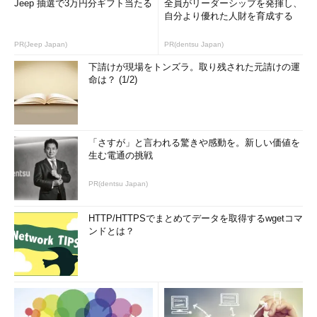
Jeep 抽選で3万円分ギフト当たる
全員がリーダーシップを発揮し、
自分より優れた人財を育成する
PR(Jeep Japan)
PR(dentsu Japan)
下請けが現場をトンズラ。取り残された元請けの運
命は？ (1/2)
「さすが」と言われる驚きや感動を。新しい価値を
生む電通の挑戦
PR(dentsu Japan)
HTTP/HTTPSでまとめてデータを取得するwgetコマ
ンドとは？