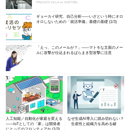
PR(COCO VILLA on GOETHE)
ギョーカイ研究、自己分析――いざという時にオロ
オロしないための「就活準備」基礎の基礎 (1/3)
「えっ、このメールが？」――マトモな文面のメー
ルに攻撃が仕込まれるばらまき型攻撃に注意
人工知能／自動化が家庭を変える
なぜ生成AI導入に踏み切れない？
――IoTとしての「家」は開発者
生産性と組織力を高める鍵
にとってのフロンティアか (1/3)