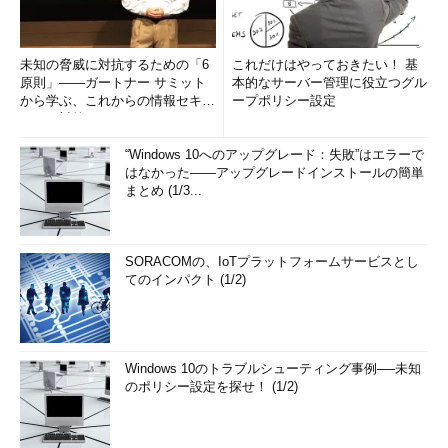
未知の脅威に対抗するための「6
これだけはやっておきたい！ 基
原則」――ガートナー サミット
本的なサーバー管理に役立つグル
から学ぶ、これからの情報セキュ
ープポリシー設定
リティ対策
“Windows 10へのアップグレード：失敗”はエラーで
はなかった――アップグレードインストールの簡単
まとめ (1/3...
SORACOMの、IoTプラットフォームサービスとし
てのインパクト (1/2)
Windows 10のトラブルシューティング事例──未知
のポリシー設定を探せ！ (1/2)