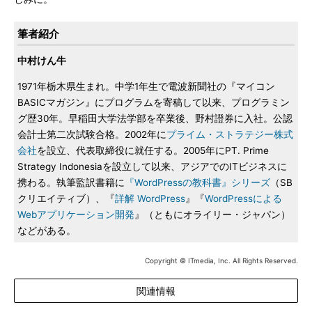
筆者紹介
中村けん牛
1971年栃木県生まれ。中学1年生で電波新聞社の『マイコン
BASICマガジン』にプログラムを寄稿して以来、プログラミン
グ歴30年。早稲田大学法学部を卒業後、野村證券に入社。公認
会計士第二次試験合格。2002年に
プライム・ストラテジー株式
会社
を設立、代表取締役に就任する。2005年にPT. Prime
Strategy Indonesiaを設立して以来、アジアでのITビジネスに
携わる。執筆監訳書籍に
『WordPressの教科書』シリーズ
（SB
クリエイティブ）、『
詳解 WordPress
』『
WordPressによる
Webアプリケーション開発
』（ともにオライリー・ジャパン）
などがある。
Copyright © ITmedia, Inc. All Rights Reserved.
関連情報