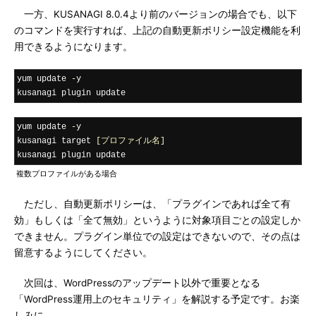
一方、KUSANAGI 8.0.4より前のバージョンの場合でも、以下
のコマンドを実行すれば、上記の自動更新ポリシー設定機能を利
用できるようになります。
yum update 
-
y

kusanagi plugin update
yum update 
-
y

kusanagi target 
[プロファイル名]
kusanagi plugin update
複数プロファイルがある場合
ただし、自動更新ポリシーは、「プラグインであれば全て有
効」もしくは「全て無効」というように対象項目ごとの設定しか
できません。プラグイン単位での設定はできないので、その点は
留意するようにしてください。
次回は、WordPressのアップデート以外で重要となる
「WordPress運用上のセキュリティ」を解説する予定です。お楽
しみに。