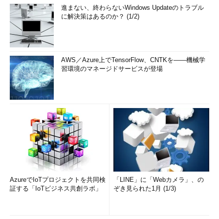
進まない、終わらないWindows Updateのトラブル
に解決策はあるのか？ (1/2)
AWS／Azure上でTensorFlow、CNTKを――機械学
習環境のマネージドサービスが登場
AzureでIoTプロジェクトを共同検
「LINE」に「Webカメラ」、の
証する「IoTビジネス共創ラボ」
ぞき見られた1月 (1/3)