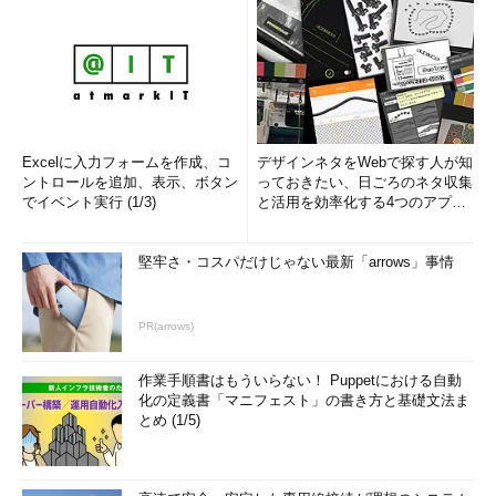
Excelに入力フォームを作成、コ
デザインネタをWebで探す人が知
ントロールを追加、表示、ボタン
っておきたい、日ごろのネタ収集
でイベント実行 (1/3)
と活用を効率化する4つのアプリ
(1/3)
堅牢さ・コスパだけじゃない最新「arrows」事情
PR(arrows)
作業手順書はもういらない！ Puppetにおける自動
化の定義書「マニフェスト」の書き方と基礎文法ま
とめ (1/5)