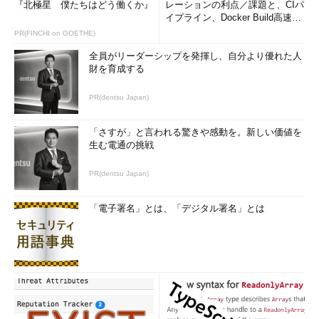
『北極星 僕たちはどう働くか』
レーションの利点／課題と、CIパ
イプライン、Docker Build高速化
のコツ (1/2...
PR(FINCHI on GOETHE)
全員がリーダーシップを発揮し、自分より優れた人
財を育成する
PR(dentsu Japan)
「さすが」と言われる驚きや感動を。新しい価値を
生む電通の挑戦
PR(dentsu Japan)
「電子署名」とは、「デジタル署名」とは