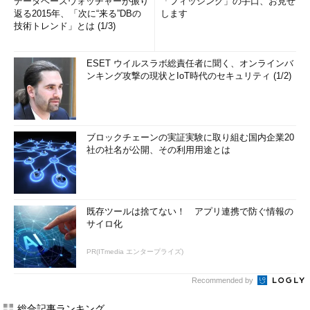
データベースウォッチャーが振り
「フィッシング」の手口、お見せ
返る2015年、「次に“来る”DBの
します
技術トレンド」とは (1/3)
ESET ウイルスラボ総責任者に聞く、オンラインバ
ンキング攻撃の現状とIoT時代のセキュリティ (1/2)
ブロックチェーンの実証実験に取り組む国内企業20
社の社名が公開、その利用用途とは
既存ツールは捨てない！ アプリ連携で防ぐ情報の
サイロ化
PR(ITmedia エンタープライズ)
Recommended by
総合記事ランキング