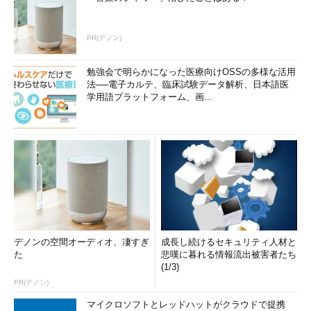
PR(デノン)
勉強会で明らかになった医療向けOSSの多様な活用
法──電子カルテ、臨床試験データ解析、日本語医
学用語プラットフォーム、画...
デノンの空間オーディオ、凄すぎ
成長し続けるセキュリティ人材と
た
悲嘆に暮れる情報流出被害者たち
(1/3)
PR(デノン)
マイクロソフトとレッドハットがクラウドで提携