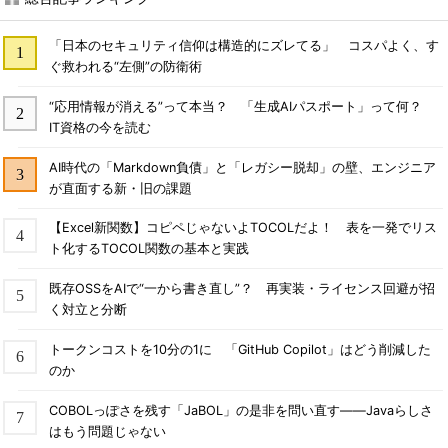
「日本のセキュリティ信仰は構造的にズレてる」 コスパよく、す
ぐ救われる“左側”の防衛術
“応用情報が消える”って本当？ 「生成AIパスポート」って何？
IT資格の今を読む
AI時代の「Markdown負債」と「レガシー脱却」の壁、エンジニア
が直面する新・旧の課題
【Excel新関数】コピペじゃないよTOCOLだよ！ 表を一発でリス
ト化するTOCOL関数の基本と実践
既存OSSをAIで“一から書き直し”？ 再実装・ライセンス回避が招
く対立と分断
トークンコストを10分の1に 「GitHub Copilot」はどう削減した
のか
COBOLっぽさを残す「JaBOL」の是非を問い直す――Javaらしさ
はもう問題じゃない