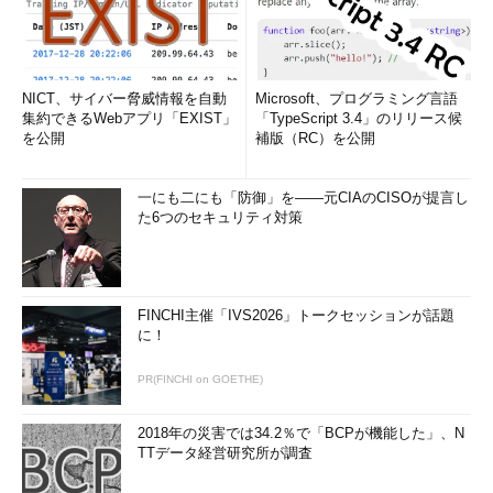
NICT、サイバー脅威情報を自動
Microsoft、プログラミング言語
集約できるWebアプリ「EXIST」
「TypeScript 3.4」のリリース候
を公開
補版（RC）を公開
一にも二にも「防御」を――元CIAのCISOが提言し
た6つのセキュリティ対策
FINCHI主催「IVS2026」トークセッションが話題
に！
PR(FINCHI on GOETHE)
2018年の災害では34.2％で「BCPが機能した」、N
TTデータ経営研究所が調査