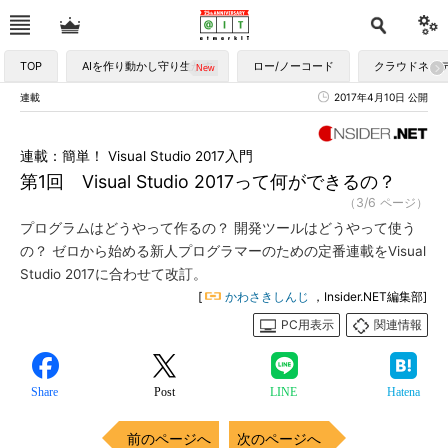
TOP
AIを作り動かし守り生かす
ロー/ノーコード
クラウドネイ
連載
2017年4月10日 公開
連載：簡単！ Visual Studio 2017入門
第1回 Visual Studio 2017って何ができるの？
（3/6 ページ）
プログラムはどうやって作るの？ 開発ツールはどうやって使う
の？ ゼロから始める新人プログラマーのための定番連載をVisual
Studio 2017に合わせて改訂。
[
かわさきしんじ
，Insider.NET編集部]
PC用表示
関連情報
Share
Post
LINE
Hatena
前のページへ
次のページへ