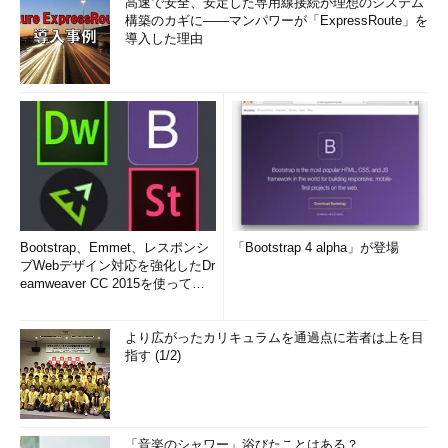
高速で安全、安定した専用線接続が理想のシステム
構築のカギに――マンパワーが「ExpressRoute」を
導入した理由
Bootstrap、Emmet、レスポンシ
「Bootstrap 4 alpha」が登場
ブWebデザイン対応を強化したDr
eamweaver CC 2015を使って
み...
より広がったカリキュラムを通過点に若者は上を目
指す (1/2)
「音楽のシャワー」浴びたことはある？