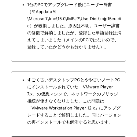
1台のPCでアップグレード後にユーザー辞書
（％Appdata％
\Microsoft\Ime\15.0\IMEJP\UserDict\imjp15cu.di
c）が破損しました。原因は不明。ユーザー辞書
の修復で解消しましたが、登録した単語登録は消
えてしまいました（メインのPCではないので、
登録していたかどうかも分かりません）。
すごく古いデスクトップPCとやや古いノートPC
にインストールされていた「VMware Player
7.x」の仮想マシンで、ネットワークのブリッジ
接続が使えなくなりました。この問題は
「VMware Workstation Player 12.x」にアップグ
レードすることで解消しました。同じバージョン
の再インストールでも解消すると思います。