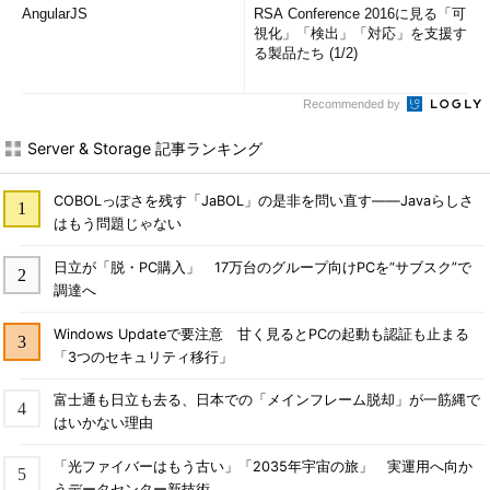
AngularJS
RSA Conference 2016に見る「可
視化」「検出」「対応」を支援す
る製品たち (1/2)
Recommended by
Server & Storage 記事ランキング
COBOLっぽさを残す「JaBOL」の是非を問い直す――Javaらしさ
はもう問題じゃない
日立が「脱・PC購入」 17万台のグループ向けPCを“サブスク”で
調達へ
Windows Updateで要注意 甘く見るとPCの起動も認証も止まる
「3つのセキュリティ移行」
富士通も日立も去る、日本での「メインフレーム脱却」が一筋縄で
はいかない理由
「光ファイバーはもう古い」「2035年宇宙の旅」 実運用へ向か
うデータセンター新技術