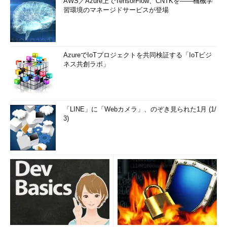
AWS／Azure上でTensorFlow、CNTKを――機械学
習環境のマネージドサービスが登場
AzureでIoTプロジェクトを共同検証する「IoTビジ
ネス共創ラボ」
「LINE」に「Webカメラ」、のぞき見られた1月 (1/
3)