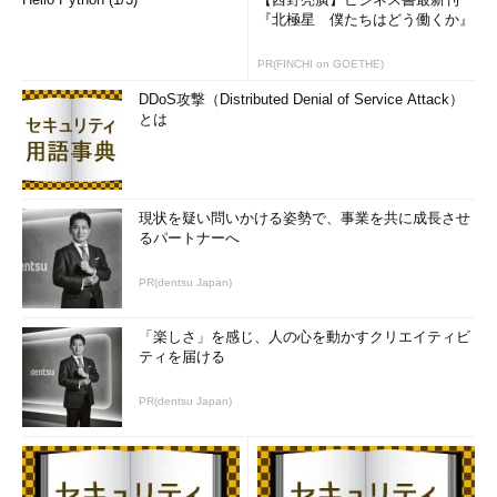
を手掛ける。個人ブログは『
山市良のえぬなんとかわーる
『北極星 僕たちはどう働くか』
ど
』。近著は『
Windows Server 2016テクノロジ入門－完全
版
』（日経BP社）。
PR(FINCHI on GOETHE)
DDoS攻撃（Distributed Denial of Service Attack）
とは
現状を疑い問いかける姿勢で、事業を共に成長させ
るパートナーへ
PR(dentsu Japan)
「楽しさ」を感じ、人の心を動かすクリエイティビ
ティを届ける
PR(dentsu Japan)