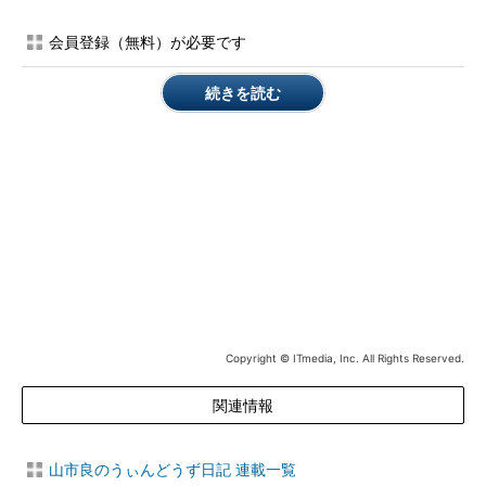
ル」と「一時Windowsインストールファイル」、そして必要がな
会員登録（無料）が必要です
ければその他の項目を選択して、クリーンアップを実行します
（
画面13
）。数GB～数十GB単位で空き領域を増やすことができ
続きを読む
ます。
画面13
やや古いタブレットPCのアップグレード直後の空
Copyright © ITmedia, Inc. All Rights Reserved.
き領域は、わずか5.58GB。「ディスククリーンアップ」を
実行して7.52GBの空き領域を増やすことができる
関連情報
なお、「以前のWindowsのインストール」と「一時Windows
インストールファイル」を削除すると、「設定」→「更新とセキ
山市良のうぃんどうず日記 連載一覧
ュリティ」→「回復」にある「前のバージョンのWindows 10に