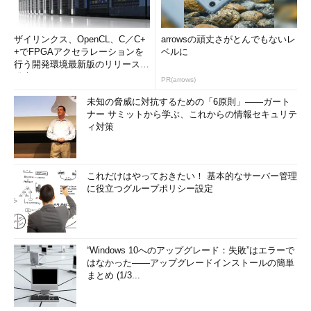
ザイリンクス、OpenCL、C／C+
arrowsの頑丈さがとんでもないレ
+でFPGAアクセラレーションを
ベルに
行う開発環境最新版のリリースを
発表
PR(arrows)
未知の脅威に対抗するための「6原則」――ガート
ナー サミットから学ぶ、これからの情報セキュリテ
ィ対策
これだけはやっておきたい！ 基本的なサーバー管理
に役立つグループポリシー設定
“Windows 10へのアップグレード：失敗”はエラーで
はなかった――アップグレードインストールの簡単
まとめ (1/3...