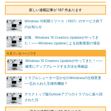
戻す」が表示されなくなり、利用できなくなります。以前のバー
ジョンのフルバックアップがあるのなら、すぐに削除してしまっ
新しい連載記事が 187 件あります
ても問題はないでしょう。
Windows 10初期リリース（1507）のサービス終了
ここだけの“おまけ”情報
のお知らせ
以下の記事をご覧になっていない方は、アップグレード前にお
続報、Windows 10 Creators Updateがやってき
読みになることをお勧めします。「Windowsセットアップ」で
た！――Windows Updateによる自動更新の場合
は、作業者を支援する目的で［Shift］＋［F10］キーによるコマ
ンドプロンプトへのアクセス機能がさまざまな場所で使用できま
す。しかし、この機能が、Windows Updateに統合されたアップ
Windows 10 Creators Updateがやってきた！――
グレード中にも使えてしまうというセキュリティ問題について説
確実にアップグレードする方法を再確認
明した記事です。
トラブルシューター泣かせのWindowsの仕様変更
Shift＋F10キーの仕様が危ない理由――Windows 10の機
──忘れられた互換性機能？
能更新で表面化した脆弱性問題とは？
（連載：その知識、
ホントに正しい？ Windowsにまつわる都市伝説 第73回）
デスクトップ版Outlookアプリのトラブルに振り回
された日
マイクロソフトはこの問題を認識していたようで、Windows
10バージョン1703への手動アップグレードでは「更新プログラ