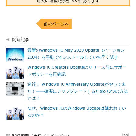
過去の連載記事が 88 件あります
ムを構成しています XX％」の画面で、［Shift］＋［F10］キー
を使える場面はありませんでした。
しかし、筆者が確認した限り、1か所だけ「Windows 10へよう
前のページへ
こそ！」の画面で［Shift］＋［F10］キーを使えてしまいました
（
画面14
）。ちなみに、前出の
画面6
は、［Shift］＋［F10］キ
関連記事
ーで開いたコマンドプロンプトから「ペイント」
最新のWindows 10 May 2020 Update（バージョン
（mspaint.exe）を起動し、［Print Screen］キーでキャプチャ
2004）を手動でインストールしていち早く試す
ーした画面を貼り付けて保存したものです。
Windows 10 Creators Updateのリリース前にサポー
トポリシーを再確認
速報！ Windows 10 Anniversary Updateがやって来
た！――確実にアップグレードするための3つの方法
とは？
なぜ、Windows 10のWindows Updateは嫌われてい
るのか？
画面14
「Windows 10へようこそ！」の画面で［Shift］＋
［F10］キーを押すと、システムアカウントとしてコマンド
関連資料（ホワイトペーパー）
PR