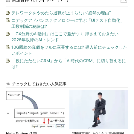
プロンプトを開けてしまう
テレワークをやめたら退職が止まらない“必然の理由”
Windows Updateによるアップグレードではどうなのか分かり
ニデックアドバンステクノロジーに学ぶ「UIテスト自動化」
ませんが、不特定多数の人が出入りするようなところでアップグ
工数削減の秘訣は?
レードを実施する必要がある場合は、くれぐれも離席中の不正使
「CX分野のAI活用」はここで差がつく 押さえておきたい
用にご注意ください。また、Windows 10バージョン1703をクリ
2026年以降のAIトレンド
ーンインストールしようという場合は、セットアップの最終段階
10G回線の真価をフルに享受するには? 導入前にチェックした
で「Cortana（コルタナ）」がしゃべりだすので（音声による説
いポイント
明とマイクによる設定ができます）、夜間に実施する場合はスピ
「役にたたないCRM」から「AI時代のCRM」に切り替えるに
ーカーの音量にもご注意ください。
は?
筆者紹介
チェックしておきたい人気記事
山市 良（やまいち りょう）
岩手県花巻市在住。Microsoft MVP：Cloud and Datacenter
Management（Oct 2008 - Sep 2016）。SIer、IT出版社、中堅
企業のシステム管理者を経て、フリーのテクニカルライター
に。マイクロソフト製品、テクノロジーを中心に、IT雑誌、
Webサイトへの記事の寄稿、ドキュメント作成、事例取材など
Hello Python (1/3)
【西野亮廣】ビジネス書最新刊