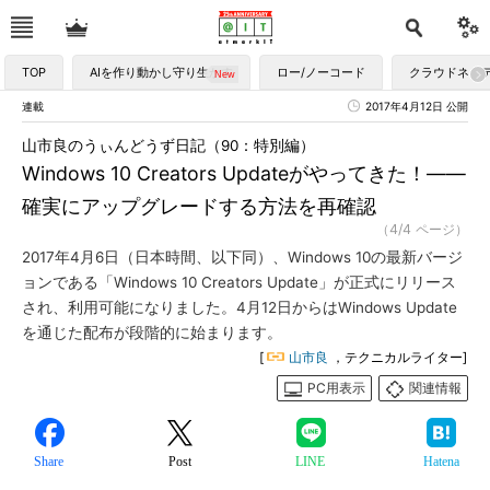
TOP
AIを作り動かし守り生かす
ロー/ノーコード
クラウドネイ
連載
2017年4月12日 公開
山市良のうぃんどうず日記（90：特別編）
Windows 10 Creators Updateがやってきた！――
確実にアップグレードする方法を再確認
（4/4 ページ）
2017年4月6日（日本時間、以下同）、Windows 10の最新バージ
ョンである「Windows 10 Creators Update」が正式にリリース
され、利用可能になりました。4月12日からはWindows Update
を通じた配布が段階的に始まります。
[
山市良
，テクニカルライター]
PC用表示
関連情報
Share
Post
LINE
Hatena