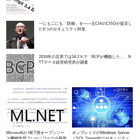
予想され、バグがあれば今後の品質更新で修正されていきます。
Windows 10の品質更新プログラムは累積的であり、今後、
KB4016251を置き換える品質更新プログラムは短い間隔で提供さ
一にも二にも「防御」を――元CIAのCISOが提言し
れることになります。そのため、安定性を求めるなら、累積的な
た6つのセキュリティ対策
更新のリリース間隔が安定するまで、しばらく様子を見ることを
お勧めします。Windows 10バージョン1703に対する累積的な更
新プログラムのリリース状況および最新のビルド番号について
は、以下のWebサイトで確認できます。日本語サイトもあります
2018年の災害では34.2％で「BCPが機能した」、N
が、最新版は英語サイトに素早く反映されます。
TTデータ経営研究所が調査
Windows 10 update history｜Updates for Windows 10
Version 1703
［英語］（Windows Help）
やや古いタブレットの場合──更新アシスタント
のディスク要件は8GBの空きに緩和
Microsoftが.NET用オープンソー
オンプレミスのWindows Server
ス機械学習フレームワークの最新
／SQL Server向けセキュリティ