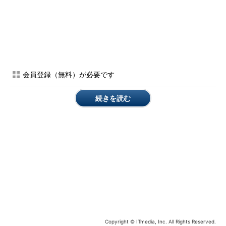
Services（WSUS）」やその他のESD（Electronic Software
Distribution：電子ソフトウェア配布システム）を通じ、自社の
タイミングでWindows 10バージョン1703がアップグレードやリ
プレース用に自動配布されることでしょう。
やや古いノートPCの場合──問題なく完了
会員登録（無料）が必要です
やや古いノートPCは、4台の中で最もハイスペックなPCであ
り、十分なプロセッサ能力（Intel Core i5）、メモリ（8GB）、
続きを読む
ディスク空き容量（数100GB）があります。「Windows 10更新
アシスタント」によるアップグレード（筆者はアップデートでは
なく、あえてアップグレードと言います）は、アップグレード用
のソースファイル約3GBのダウンロードの時間（他のPCと同時
に行ったので数時間かかりました）を除くと、90分（再起動後）
もかからず、何も問題なく完了しました。ここからは、正常に完
了したアップグレードの様子をレポートします。
ダウンロード後、インストールの準備が行われ、アップグレー
ドは再起動中に行われます。準備が完了すると、30分のカウン
トダウンが始まり、そのまま放置しておけば30分後に再起動が
Copyright © ITmedia, Inc. All Rights Reserved.