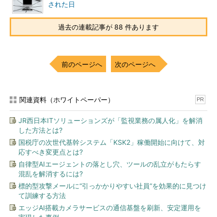
された日
分）を使えない状態が続きます（
画面5
）。最初の30％まで進ん
だところでいったん再起動され、次に75％まで進んだところでも
過去の連載記事が 88 件あります
う一度再起動されます。
更新プログラムを構成しています XX％
前のページへ
次のページへ
PCの電源を切らないでください。処理にしばらくかかりま
す。
関連資料（ホワイトペーパー）
PR
PCは複数回再起動します。
JR西日本ITソリューションズが「監視業務の属人化」を解消
した方法とは?
国税庁の次世代基幹システム「KSK2」稼働開始に向けて、対
応すべき変更点とは?
自律型AIエージェントの落とし穴、ツールの乱立がもたらす
混乱を解消するには?
標的型攻撃メールに“引っかかりやすい社員”を効果的に見つけ
て訓練する方法
エッジAI搭載カメラサービスの通信基盤を刷新、安定運用を