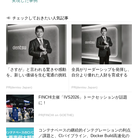
実現した事例
画面5
途中、2回（30％と75％のところ）、再起動が行わ
れる
チェックしておきたい人気記事
100％まで進むと「Windows 10にようこそ！」の画面が表示さ
れ（
画面6
）、その後、「デバイスのプライバシー設定の選択」
「Cortanaをパーソナルアシスタントとして設定しますか？」と
続き、サインイン画面が表示されます。初回サインイン時の全画
面表示の「ようこそ」画面が始まるとしばらく待たされ、その
後、アップグレードが完了します（
画面7
）。
「さすが」と言われる驚きや感動
全員がリーダーシップを発揮し、
を。新しい価値を生む電通の挑戦
自分より優れた人財を育成する
PR(dentsu Japan)
PR(dentsu Japan)
FINCHI主催「IVS2026」トークセッションが話題
に！
PR(FINCHI on GOETHE)
コンテナベースの継続的インテグレーションの利点
画面6
アカウントの確認ページ、プライバシーの設定、Co
／課題と、CIパイプライン、Docker Build高速化の