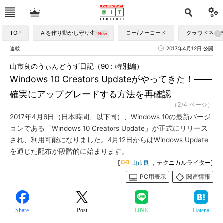
TOP
AIを作り動かし守り生かす
ロー/ノーコード
クラウドネイ
連載
2017年4月12日 公開
山市良のうぃんどうず日記（90：特別編）
Windows 10 Creators Updateがやってきた！――
確実にアップグレードする方法を再確認
（2/4 ページ）
2017年4月6日（日本時間、以下同）、Windows 10の最新バージ
ョンである「Windows 10 Creators Update」が正式にリリース
され、利用可能になりました。4月12日からはWindows Update
を通じた配布が段階的に始まります。
[
山市良
，テクニカルライター]
PC用表示
関連情報
Share
Post
LINE
Hatena