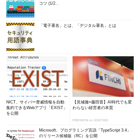
rtanaの設定を行って完了
コツ (1/2...
「電子署名」とは、「デジタル署名」とは
画面7
通常より長い初回サインインが完了すると、この画
面が表示され、アップグレードが完了する
アップグレードが完了した時点では、ビルド番号（ビルド.リ
ビジョン）は「15063.0」でした。Windows Updateを実行する
と、KB4016251がインストールされ、再起動すると「15063.13」
NICT、サイバー脅威情報を自動
【見城徹×藤田晋】AI時代でも変
になります（別のPCでは完了した時点で「15063.13」のものも
集約できるWebアプリ「EXIST」
わらない経営者の本質
を公開
ありました。追記：4月12日配信の累積的な更新プログラム
PR(FINCHI on GOETHE)
「KB4015583」で「15063.138」に更新されます）。
Microsoft、プログラミング言語「TypeScript 3.4」
なお、ビルド15063のリリース直後は多くのバグが存在すると
のリリース候補版（RC）を公開