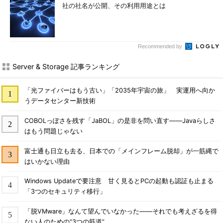
社の社名が公開、その利用用途とは
Recommended by
Server & Storage 記事ランキング
「光ファイバーはもう古い」「2035年宇宙の旅」 実運用へ向か
うデータセンター新技術
COBOLっぽさを残す「JaBOL」の是非を問い直す――Javaらしさ
はもう問題じゃない
富士通も日立も去る、日本での「メインフレーム脱却」が一筋縄で
はいかない理由
Windows Updateで要注意 甘く見るとPCの起動も認証も止まる
「3つのセキュリティ移行」
「脱VMware」なんて望んでいなかった――それでも考えざるを得
ない人のための“3つの筋道”