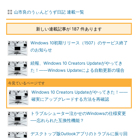
行われ、アップグレードが始まります（
画面4
）。
山市良のうぃんどうず日記 連載一覧
新しい連載記事が 187 件あります
Windows 10初期リリース（1507）のサービス終了
のお知らせ
続報、Windows 10 Creators Updateがやってき
画面4
アップグレードの準備が完了すると、30分のカウン
た！――Windows Updateによる自動更新の場合
トダウンが始まる
「後で再起動する」のリンクをクリックすれば、自動的にアッ
Windows 10 Creators Updateがやってきた！――
プグレードが始まるのを防止できるようです。Windows Update
確実にアップグレードする方法を再確認
による配布も同様に行われるかどうか分かりませんが、「後で再
起動する」相当の通知に気が付かないと「勝手にアップグレード
トラブルシューター泣かせのWindowsの仕様変更
が始まった」と、前回同様に騒がれそうな予感がします。
──忘れられた互換性機能？
PCを再起動してアップグレードが始まると、青い背景に以下
デスクトップ版Outlookアプリのトラブルに振り回
のメッセージが表示され、しばらくPC（このPCの場合は約90