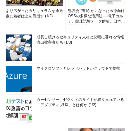
より広がったカリキュラムを通過
勉強会で明らかになった医療向け
点に若者は上を目指す (1/2)
OSSの多様な活用法──電子カル
テ、臨床試験データ解析、日本語
医学用語プラットフォーム、画...
成長し続けるセキュリティ人材と悲嘆に暮れる情報
流出被害者たち (1/3)
マイクロソフトとレッドハットがクラウドで提携
カーセンサー、ゼクシィのサイトが取り入れている
「アダプティブUX」とは何か (1/2)