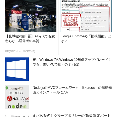
【見城徹×藤田晋】AI時代でも変
Google Chromeの「拡張機能」と
わらない経営者の本質
は？
PR(FINCHI on GOETHE)
祝、Windows 7のWindows 10無償アップグレード！
でも、古いPCで動くの？ (1/2)
Node.jsのMVCフレームワーク「Express」の基礎知
識とインストール (1/3)
まだあるぞ！ グループポリシーの“鉄板”設定パート