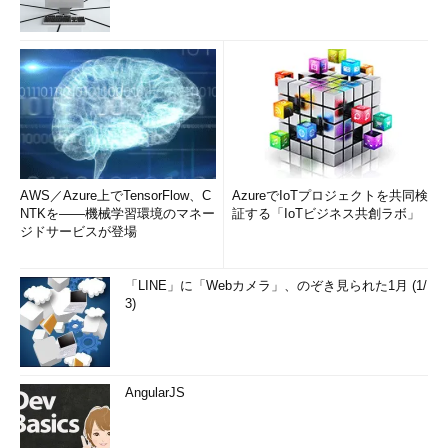
AWS／Azure上でTensorFlow、C
AzureでIoTプロジェクトを共同検
NTKを――機械学習環境のマネー
証する「IoTビジネス共創ラボ」
ジドサービスが登場
「LINE」に「Webカメラ」、のぞき見られた1月 (1/
3)
AngularJS