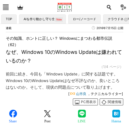
TOP
AIを作り動かし守り生かす
ロー/ノーコード
クラウドネイ
連載
2016年7月15日 公開
その知識、ホントに正しい？ Windowsにまつわる都市伝説
（62）
なぜ、Windows 10のWindows Updateは嫌われて
いるのか？
（1/4 ページ）
前回に続き、今回も「Windows Update」に関する話題です。
Windows 10のWindows Updateはなぜ不評なのか、良いところ
はないのか。そして、現状の問題点について取り上げます。
[
山市良
，テクニカルライター]
PC用表示
関連情報
Share
Post
LINE
Hatena