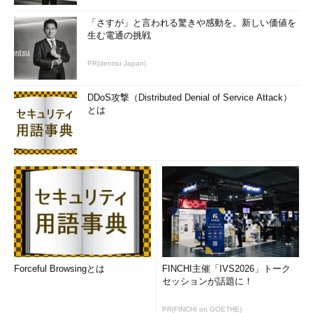
して更新プログラムを非表示にできた（画面左）。Window
s 10のWindows Updateには更新をブロックする機能はな
「さすが」と言われる驚きや感動を。新しい価値を
く、「Show or hide updates」ツールをダウンロードして
生む電通の挑戦
実行する必要がある（画面右）
PR(dentsu Japan)
Windows 10のWindows Updateでは、インストール対象を選
択する手段が“OSの機能として存在しません”。重要度に応じた選
DDoS攻撃（Distributed Denial of Service Attack）
択オプションもなく、検出された更新プログラム（ドライバを含
とは
む）は全てインストールする以外にありません。
マイクロソフトは、更新プログラムやドライバに重大な問題が
あることが発覚した場合、Windows Updateからそれを取り下
げ、修正された別の更新にプログラムに置き換えます。しかし、
その作業に間に合わなかったPCは、問題のある更新プログラム
やドライバがインストールされてしまい、PCが正常に起動しな
い、突然ストップエラーでブルースクリーンになるなどの重大な
トラブルに見舞われることになります。
Forceful Browsingとは
FINCHI主催「IVS2026」トーク
マイクロソフトは救済策として「
Show or hide updates
」
セッションが話題に！
（wushowhide.diagcab）というトラブルシューティングツール
をダウンロード提供し、更新プログラムやドライバがインストー
PR(FINCHI on GOETHE)