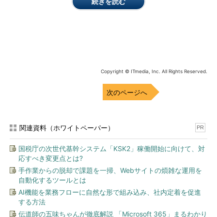
続きを読む
画面1
Windows 8.1以前のWindows Update（画面左）と
Windows 10のWindows Update（画面右）の更新オプショ
Copyright © ITmedia, Inc. All Rights Reserved.
ン
ポリシー設定をサポートするWindows 10 Pro／Enterprise／
次のページへ
Educationエディションの場合は、「ローカルコンピューターポ
リシー」や「グループポリシー」で、以前の更新オプションを構
成することも可能です。しかし、Windows 10 Homeエディショ
関連資料（ホワイトペーパー）
PR
ンは、「自動（推奨）」または「再起動の日時を設定するように
通知する」の二者択一です。レジストリ設定で更新オプションを
国税庁の次世代基幹システム「KSK2」稼働開始に向けて、対
応すべき変更点とは?
構成することもできません。
手作業からの脱却で課題を一掃、Webサイトの煩雑な運用を
選択肢が少なくなったということで、「自由が奪われた」「主
自動化するツールとは
導権を握られた」と感じるユーザーも多いのではないのでしょう
AI機能を業務フローに自然な形で組み込み、社内定着を促進
か。また、Windows 10にアップグレードするつもりがないの
する方法
に、勝手にアップグレードされてしまったと感じているユーザー
伝道師の五味ちゃんが徹底解説 「Microsoft 365」まるわかり