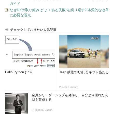
ガイド
にとっては、Windows UpdateによるWindows 7やWindows 8.1
からWindows 10への“半ば強制的”ともいえるアップグレードを思
なぜDXの取り組みは“よくある失敗”を繰り返す? 本質的な改革
に必要な視点
い出させ、単にWindows Updateに対して拒否反応を示している
だけかもしれません。
チェックしておきたい人気記事
問題のある更新をブロックするのが面倒
Windows 8.1以前のWindows Updateでは、検出された更新プ
ログラムをインストールするかどうかを選択することができまし
た。「重要な更新プログラム」は自動的にインストール対象とし
て選択されますが、非表示にすることで、以降のWindows
Updateではインストール対象として検出されないように構成す
ることもできました（
画面2
）。
Hello Python (1/3)
Jeep 抽選で3万円分ギフト当たる
PR(Jeep Japan)
全員がリーダーシップを発揮し、自分より優れた人
財を育成する
PR(dentsu Japan)
画面2
Windows 8.1以前はWindows Updateの標準機能と