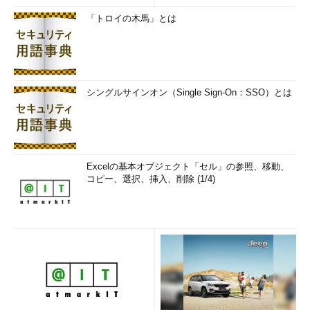
ルされるのをブロックする手段を提供しています。
「トロイの木馬」とは
しかし、このツールが役に立つのは、インストール前に問題が
ある更新プログラムであることを知っているか、またはインスト
ールされてしまった問題のある更新プログラムをアンインストー
ルできた後か、またはバックアップやシステム状態からインスト
シングルサインオン（Single Sign-On：SSO）とは
ール前に復元できることが必要です。
これでは、多くの一般ユーザーが簡単にできるトラブルシュー
ティング方法とは言えません。既定では、Windows UpdateでPC
が自動的に（勝手に）再起動するのですから、その後、PCが正
Excelの基本オブジェクト「セル」の参照、移動、
コピー、選択、挿入、削除 (1/4)
常に起動しなくなった場合、その原因も対処方法も分からず、手
に負えないというユーザーがほとんどではないでしょうか。
Windows 10でWindowsやドライバーの更新による再イン
ストールを一時的に防止する方法
（マイクロソフト サポー
ト）
まだある！ Windows Updateが嫌われる理由