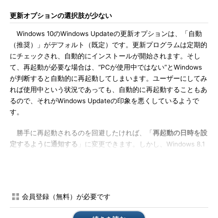
更新オプションの選択肢が少ない
Windows 10のWindows Updateの更新オプションは、「自動
（推奨）」がデフォルト（既定）です。更新プログラムは定期的
にチェックされ、自動的にインストールが開始されます。そし
て、再起動が必要な場合は、“PCが使用中ではない”とWindows
が判断すると自動的に再起動してしまいます。ユーザーにしてみ
れば使用中という状況であっても、自動的に再起動することもあ
るので、それがWindows Updateの印象を悪くしているようで
す。
勝手に再起動されるのを回避したければ、「
再起動の日時を設
定するように通知する
」に変更できます。しかし、Windows 8.1
以前はもっと選択肢がありました。ダウンロードは自動で行わ
せ、インストールの準備が整ったら通知するように構成したり、
更新の検出だけを行い、ダウンロードとインストールはユーザー
の指示で行ったり、あるいは完全に手動で更新を確認し、インス
会員登録（無料）が必要です
トールしたりするという選択ができました（
画面1
）。