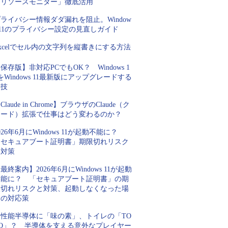
「リソースモニター」徹底活用
ライバシー情報ダダ漏れを阻止。Window
 11のプライバシー設定の見直しガイド
xcelでセル内の文字列を縦書きにする方法
保存版】非対応PCでもOK？ Windows 1
をWindows 11最新版にアップグレードする
裏技
Claude in Chrome】ブラウザのClaude（ク
ロード）拡張で仕事はどう変わるのか？
026年6月にWindows 11が起動不能に？
「セキュアブート証明書」期限切れリスク
と対策
最終案内】2026年6月にWindows 11が起動
不能に？ 「セキュアブート証明書」の期
限切れリスクと対策、起動しなくなった場
合の対応策
高性能半導体に「味の素」、トイレの「TO
TO」？ 半導体を支える意外なプレイヤー