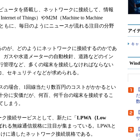
ピュータを搭載し、ネットワークに接続して、情報
 of Things）やM2M（Machine to Machine
（AI）とともに、毎日のようにニュースが流れる注目の分野
アイ
キャ
なるのが、どのようにネットワークに接続するのかであ
、ガスや水道メーターの自動検針、道路などのイン
Wind
行管理など、多くの端末を接続しなければならない
電力、セキュリティなどが求められる。
の場合、1回線当たり数百円のコストがかかるとい
【
十分に安価だが、何百、何千台の端末を接続するこ
だ
てしまう。
【
ワーク接続サービスとして、新たに「
LPWA（Low
ばれる無線通信規格に注目が集まっている。LPWAと
【
向けに適したネットワーク接続規格である。