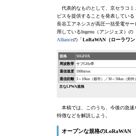
代表的なものとして、京セラコミュ
ビスを提供することを発表している
長谷工アネシスが高圧一括受電サー
用しているIngenu（アンジェヌ）の
Alliance
の「
LoRaWAN（ローラワン
規格
SIGFOX
周波数帯
サブGHz帯
通信速度
100bit/sec
通信距離
3～10km（都市）／30～50km（郊外
主なLPWA規格
本稿では、このうち、今後の急速な
特徴などを解説しよう。
オープンな規格のLoRaWAN