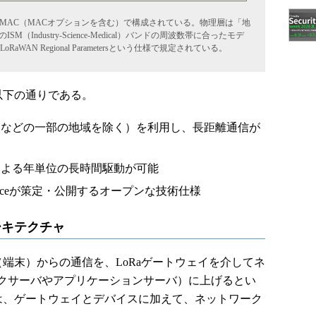
onとLoRa MAC（MACオプションを含む）で構成されている。物理層は「地
Industry-Science-Medical）バンドの周波数帯に合ったモデ
N Regional Parametersという仕様で規定されている。
以下の通りである。
国などの一部の地域を除く）を利用し、長距離通信が
による年単位の長時間駆動が可能
ianceが策定・公開するオープンな技術仕様
ーキテクチャ
（端末）からの通信を、LoRaゲートウェイを介してネ
クサーバやアプリケーションサーバ）に上げるとい
では、ゲートウェイとデバイスに加えて、ネットワーク