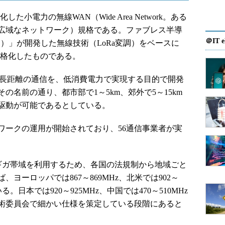
標準化した小電力の無線WAN（Wide Area Network。ある
広域なネットワーク）規格である。ファブレス半導
＠IT e
ック）」が開発した無線技術（LoRa変調）をベースに
規格化したものである。
の略で、長距離の通信を、低消費電力で実現する目的で開発
の名前の通り、都市部で1～5km、郊外で5～15km
駆動が可能であるとしている。
ワークの運用が開始されており、56通信事業者が実
ブギガ帯域を利用するため、各国の法規制から地域ごと
ヨーロッパでは867～869MHz、北米では902～
。日本では920～925MHz、中国では470～510MHz
術委員会で細かい仕様を策定している段階にあると