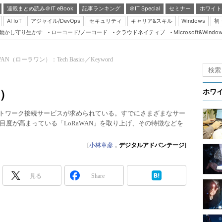
連載まとめ読み＠IT eBook
記事ランキング
＠IT Special
セミナー
ホワイト
AI IoT
アジャイル/DevOps
セキュリティ
キャリア&スキル
Windows
初
り動かし守り生かす
ローコード/ノーコード
クラウドネイティブ
Microsoft&Windo
Server & Storage
HTML5 + UX
WAN（ローラワン）：Tech Basics／Keyword
Smart & Social
Coding Edge
ン）
ホワ
Java Agile
ネットワーク接続サービスが求められている。すでにさまざまなサー
Database Expert
度が高まっている「LoRaWAN」を取り上げ、その特徴などを
Linux ＆ OSS
[
小林章彦
，
デジタルアドバンテージ
]
Master of IP Networ
Security & Trust
見る
Share
Test & Tools
Insider.NET
ブログ