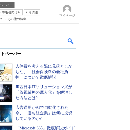
ペーパー
・中級者向けAI
その他
マイページ
ws
その他の特集
イトペーパー
人件費を考える際に見落としが
ちな、「社会保険料の会社負
担」について徹底解説
JR西日本ITソリューションズが
k
「監視業務の属人化」を解消し
た方法とは?
広告運用がAIで自動化された
今、「勝ち組企業」は何に投資
しているのか?
「Microsoft 365」徹底解説ガイド