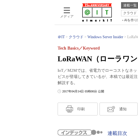
連載一覧
クラウド
メディア
AIを作
＠IT
クラウド
Windows Server Insider
LoRa
Tech Basics／Keyword
LoRaWAN（ローラワ
IoT／M2Mでは、省電力でローコストな
ビスが登場してきているが、本稿では最近注目
解説する。
2017年04月14日 05時00分 公開
印刷
通知
連載目次