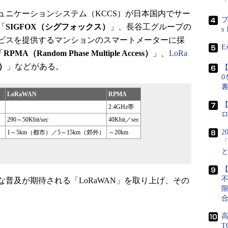
ニケーションシステム（KCCS）が日本国内でサー
プ
「
SIGFOX（シグフォックス）
」、長谷工グループの
s
ビスを提供するマンションのスマートメーターに採
E
「
RPMA（Random Phase Multiple Access）
」、
LoRa
）
」などがある。
【
0
LoRaWAN
RPMA
【
2.4GHz帯
290～50Kbit/sec
40Kbit／sec
2
）
1～5km（都市）／5～15km（郊外）
～20km
【
普及が期待される「LoRaWAN」を取り上げ、その