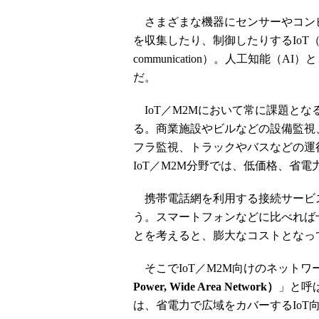
さまざまな機器にセンサーやコン
を収集したり、制御したりするIoT（Internet
communication）。人工知能
だ。
IoT／M2Mにおいて常に課題と
る。商業施設やビルなどの設備監視
フラ監視、トラックやバスなどの運
IoT／M2M分野では、低価格、省
携帯電話網を利用する接続サービス
う。スマートフォンなどに比べれば
とを考えると、膨大なコストとなっ
そこでIoT／M2M向けのネット
Power, Wide Area Network）
」と呼
は、省電力で広域をカバーするIoT