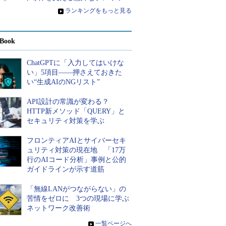
»
ランキングをもっと見る
Book
ChatGPTに「入力してはいけな
い」5項目――押さえておきた
い“生成AIのNGリスト”
API設計の常識が変わる？
HTTP新メソッド「QUERY」と
セキュリティ対策を学ぶ
フロンティアAIとサイバーセキ
ュリティ対策の現在地 「17万
行のAIコード分析」事例と公的
ガイドラインが示す道筋
「無線LANがつながらない」の
苦情をゼロに 3つの現場に学ぶ
ネットワーク改善術
»
一覧ページへ