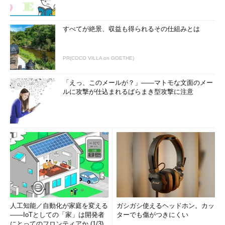
すべてが絶景、収益も得られるその仕組みとは
PR(COCO VILLA on GOETHE)
「えっ、このメールが？」――マトモな文面のメー
ルに攻撃が仕込まれるばらまき型攻撃に注意
人工知能／自動化が家庭を変える
ガシガシ使えるヘッドホン。カッ
――IoTとしての「家」は開発者
ターでも傷がつきにくい
にとってのフロンティアか (1/3)