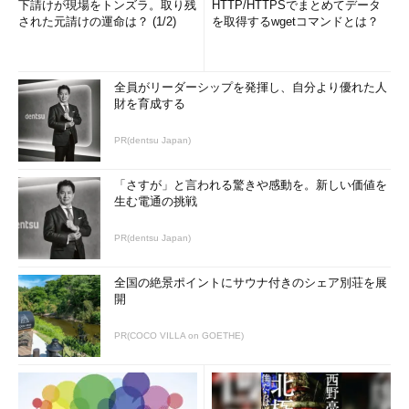
下請けが現場をトンズラ。取り残
HTTP/HTTPSでまとめてデータ
された元請けの運命は？ (1/2)
を取得するwgetコマンドとは？
全員がリーダーシップを発揮し、自分より優れた人
財を育成する
PR(dentsu Japan)
「さすが」と言われる驚きや感動を。新しい価値を
生む電通の挑戦
PR(dentsu Japan)
全国の絶景ポイントにサウナ付きのシェア別荘を展
開
PR(COCO VILLA on GOETHE)