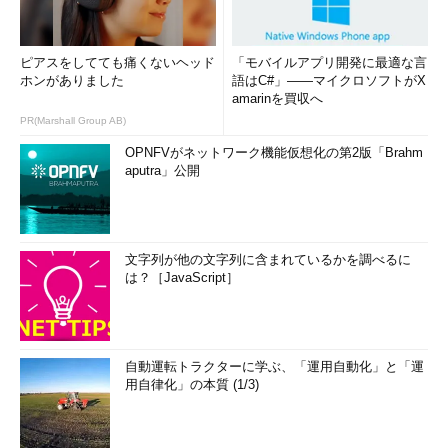
ピアスをしてても痛くないヘッド
「モバイルアプリ開発に最適な言
ホンがありました
語はC#」――マイクロソフトがX
amarinを買収へ
PR(Marshall Group AB)
OPNFVがネットワーク機能仮想化の第2版「Brahm
aputra」公開
文字列が他の文字列に含まれているかを調べるに
は？［JavaScript］
自動運転トラクターに学ぶ、「運用自動化」と「運
用自律化」の本質 (1/3)