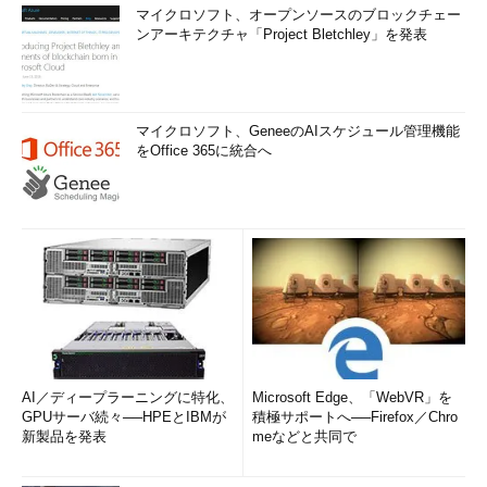
マイクロソフト、オープンソースのブロックチェー
ンアーキテクチャ「Project Bletchley」を発表
マイクロソフト、GeneeのAIスケジュール管理機能
をOffice 365に統合へ
AI／ディープラーニングに特化、
Microsoft Edge、「WebVR」を
GPUサーバ続々──HPEとIBMが
積極サポートへ──Firefox／Chro
新製品を発表
meなどと共同で