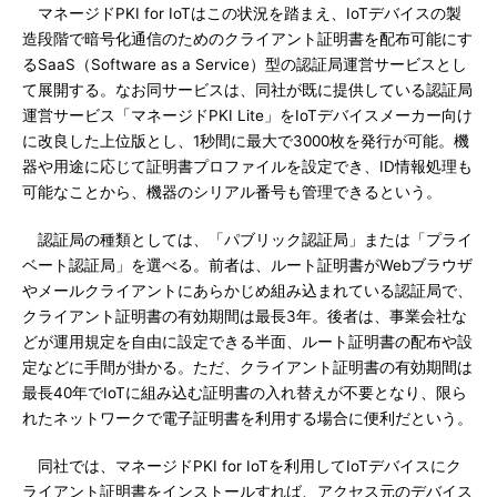
マネージドPKI for IoTはこの状況を踏まえ、IoTデバイスの製
造段階で暗号化通信のためのクライアント証明書を配布可能にす
るSaaS（Software as a Service）型の認証局運営サービスとし
て展開する。なお同サービスは、同社が既に提供している認証局
運営サービス「マネージドPKI Lite」をIoTデバイスメーカー向け
に改良した上位版とし、1秒間に最大で3000枚を発行が可能。機
器や用途に応じて証明書プロファイルを設定でき、ID情報処理も
可能なことから、機器のシリアル番号も管理できるという。
認証局の種類としては、「パブリック認証局」または「プライ
ベート認証局」を選べる。前者は、ルート証明書がWebブラウザ
やメールクライアントにあらかじめ組み込まれている認証局で、
クライアント証明書の有効期間は最長3年。後者は、事業会社な
どが運用規定を自由に設定できる半面、ルート証明書の配布や設
定などに手間が掛かる。ただ、クライアント証明書の有効期間は
最長40年でIoTに組み込む証明書の入れ替えが不要となり、限ら
れたネットワークで電子証明書を利用する場合に便利だという。
同社では、マネージドPKI for IoTを利用してIoTデバイスにク
ライアント証明書をインストールすれば、アクセス元のデバイス