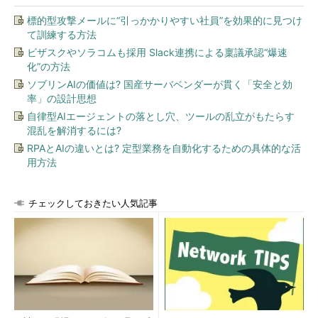
標的型攻撃メールに“引っかかりやすい社員”を効果的に見つけ
て訓練する方法
ビザスクやソラコムも採用 Slack連携による稟議承認“爆速
化”の方法
ソブリンAIの価値は? 国産サーバベンダーが貫く「安全と効
率」の設計思想
自律型AIエージェントの落とし穴、ツールの乱立がもたらす
混乱を解消するには?
RPAとAIの違いとは? 定型業務を自動化するための具体的な活
用方法
チェックしておきたい人気記事