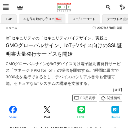
TOP
AIを作り動かし守り生かす
ロー/ノーコード
クラウドネイ
ニュース
2017年5月8日 公開
IoTセキュリティの「セキュリティバイデザイン」実践に
GMOグローバルサイン、IoTデバイス向けのSSL証
明書大量発行サービスを開始
GMOグローバルサインがIoTデバイス向け電子証明書発行サービ
ス「マネージドPKI for IoT」の提供を開始する。1秒間に最大で
3000枚を発行できるとし、デバイスのシリアル番号も管理可
能。セキュアなIoTシステムの構築を支援する。
[＠IT]
PC用表示
関連情報
Share
Post
LINE
Hatena