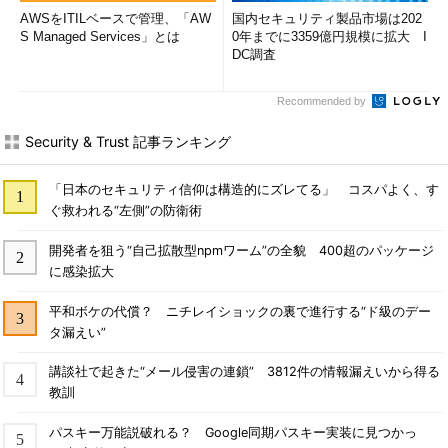
AWSをITILベースで管理、「AW
国内セキュリティ製品市場は202
S Managed Services」とは
0年までに3359億円規模に拡大 I
DC調査
Recommended by
Security & Trust 記事ランキング
「日本のセキュリティ信仰は構造的にズレてる」 コスパよく、す
ぐ救われる“左側”の防衛術
開発者を狙う“自己拡散型npmワーム”の全貌 400超のパッケージ
に感染拡大
平和ボケの代償？ ニチレイショックの裏で進行する“ド級のデー
タ漏えい”
講談社で起きた“メール侵害の連鎖” 3812件の情報漏えいから得る
教訓
パスキー万能説破れる？ Google同期パスキー実装に見つかっ