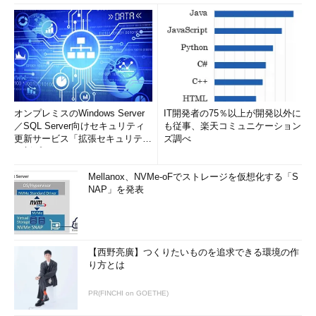
オンプレミスのWindows Server
IT開発者の75％以上が開発以外に
／SQL Server向けセキュリティ
も従事、楽天コミュニケーション
更新サービス「拡張セキュリティ
ズ調べ
更新プログ...
Mellanox、NVMe-oFでストレージを仮想化する「S
NAP」を発表
【西野亮廣】つくりたいものを追求できる環境の作
り方とは
PR(FINCHI on GOETHE)