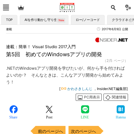
TOP
AIを作り動かし守り生かす
ロー/ノーコード
クラウドネイ
連載
2017年6月9日 公開
連載：簡単！ Visual Studio 2017入門
第5回 初めてのWindowsアプリの開発
（2/5 ページ）
.NETのWindowsアプリ開発を学びたいが、何から手を付ければ
よいのか？ そんなときは、こんなアプリ開発から始めてみよ
う！
[
かわさきしんじ
，Insider.NET編集部]
PC用表示
関連情報
Share
Post
LINE
Hatena
前のページへ
次のページへ