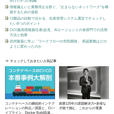
向けた4つの戦略
情報漏えいと業務停止を防ぐ、“止まらないネットワーク”を構
築するための道筋
12製品の比較で分かる、生産管理システム選定でチェックし
たい8つのポイント
CIO(最高情報責任者)必見、AIエージェントの各部門での活用
方法と効果
武州製薬に学ぶ「ワークフローの市民開発」 承認業務はどの
ように変わったのか
チェックしておきたい人気記事
コンテナベースの継続的インテグ
創業125年の課題解決力×多様な
レーションの利点／課題と、CIパ
才能で挑む、これからの電通
イプライン、Docker Build高速化