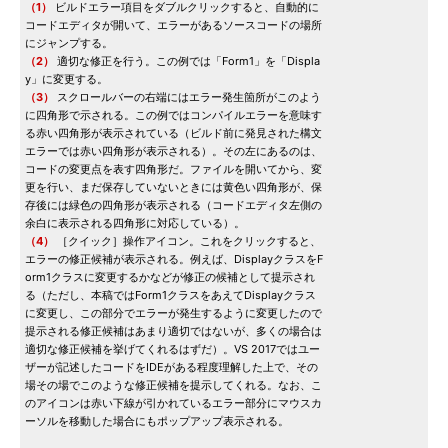
（1）
ビルドエラー項目をダブルクリックすると、自動的に
コードエディタが開いて、エラーがあるソースコードの場所
にジャンプする。
（2）
適切な修正を行う。この例では「Form1」を「Displa
y」に変更する。
（3）
スクロールバーの右端にはエラー発生箇所がこのよう
に四角形で示される。この例ではコンパイルエラーを意味す
る赤い四角形が表示されている（ビルド前に発見された構文
エラーでは赤い四角形が表示される）。その左にあるのは、
コードの変更点を表す四角形だ。ファイルを開いてから、変
更を行い、まだ保存していないときには黄色い四角形が、保
存後には緑色の四角形が表示される（コードエディタ左側の
余白に表示される四角形に対応している）。
（4）
［クイック］操作アイコン。これをクリックすると、
エラーの修正候補が表示される。例えば、DisplayクラスをF
orm1クラスに変更するかなどが修正の候補として提示され
る（ただし、本稿ではForm1クラスをあえてDisplayクラス
に変更し、この部分でエラーが発生するように変更したので
提示される修正候補はあまり適切ではないが、多くの場合は
適切な修正候補を挙げてくれるはずだ）。VS 2017ではユー
ザーが記述したコードをIDEがある程度理解した上で、その
場その場でこのような修正候補を提示してくれる。なお、こ
のアイコンは赤い下線が引かれているエラー部分にマウスカ
ーソルを移動した場合にもポップアップ表示される。