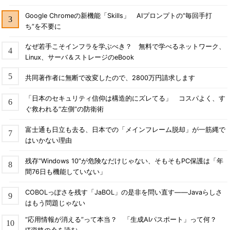
Google Chromeの新機能「Skills」 AIプロンプトの“毎回手打
ち”を不要に
なぜ若手こそインフラを学ぶべき？ 無料で学べるネットワーク、
Linux、サーバ＆ストレージのeBook
共同著作者に無断で改変したので、2800万円請求します
「日本のセキュリティ信仰は構造的にズレてる」 コスパよく、す
ぐ救われる“左側”の防衛術
富士通も日立も去る、日本での「メインフレーム脱却」が一筋縄で
はいかない理由
残存“Windows 10”が危険なだけじゃない、そもそもPC保護は「年
間76日も機能していない」
COBOLっぽさを残す「JaBOL」の是非を問い直す――Javaらしさ
はもう問題じゃない
“応用情報が消える”って本当？ 「生成AIパスポート」って何？