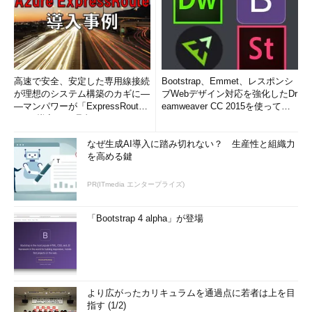
高速で安全、安定した専用線接続
Bootstrap、Emmet、レスポンシ
が理想のシステム構築のカギに―
ブWebデザイン対応を強化したDr
―マンパワーが「ExpressRout
eamweaver CC 2015を使って
e」を導入した理由
み...
なぜ生成AI導入に踏み切れない？ 生産性と組織力
を高める鍵
PR(ITmedia エンタープライズ)
「Bootstrap 4 alpha」が登場
より広がったカリキュラムを通過点に若者は上を目
指す (1/2)