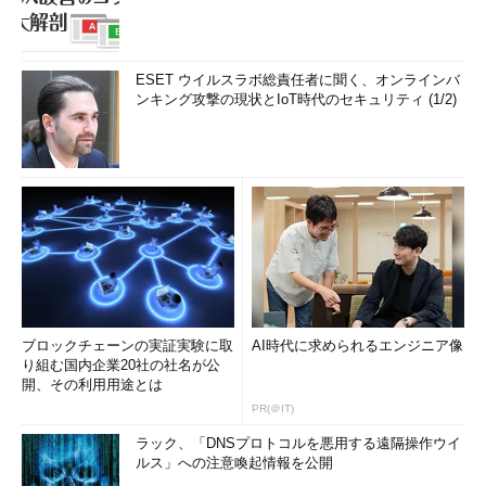
ESET ウイルスラボ総責任者に聞く、オンラインバ
ンキング攻撃の現状とIoT時代のセキュリティ (1/2)
ブロックチェーンの実証実験に取
AI時代に求められるエンジニア像
り組む国内企業20社の社名が公
開、その利用用途とは
PR(＠IT)
ラック、「DNSプロトコルを悪用する遠隔操作ウイ
ルス」への注意喚起情報を公開