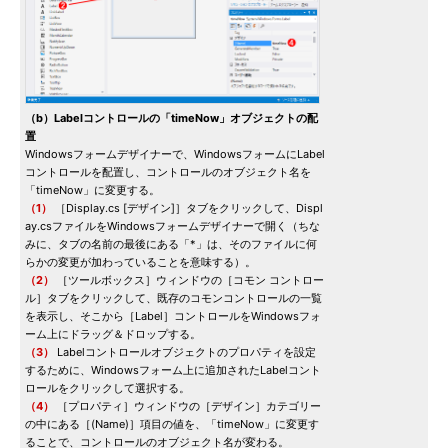
（b）Labelコントロールの「timeNow」オブジェクトの配
置
Windowsフォームデザイナーで、WindowsフォームにLabel
コントロールを配置し、コントロールのオブジェクト名を
「timeNow」に変更する。
（1）
［Display.cs [デザイン]］タブをクリックして、Displ
ay.csファイルをWindowsフォームデザイナーで開く（ちな
みに、タブの名前の最後にある「*」は、そのファイルに何
らかの変更が加わっていることを意味する）。
（2）
［ツールボックス］ウィンドウの［コモン コントロー
ル］タブをクリックして、既存のコモンコントロールの一覧
を表示し、そこから［Label］コントロールをWindowsフォ
ーム上にドラッグ＆ドロップする。
（3）
Labelコントロールオブジェクトのプロパティを設定
するために、Windowsフォーム上に追加されたLabelコント
ロールをクリックして選択する。
（4）
［プロパティ］ウィンドウの［デザイン］カテゴリー
の中にある［(Name)］項目の値を、「timeNow」に変更す
ることで、コントロールのオブジェクト名が変わる。