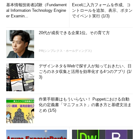
基本情報技術者試験（Fundament
Excelに入力フォームを作成、コ
al Information Technology Engine
ントロールを追加、表示、ボタン
er Examin...
でイベント実行 (1/3)
20代が成長できる企業1位。その育て方
PR(シンプレクス・ホールディングス)
デザインネタをWebで探す人が知っておきたい、日
ごろのネタ収集と活用を効率化する4つのアプリ (1/
3)
作業手順書はもういらない！ Puppetにおける自動
化の定義書「マニフェスト」の書き方と基礎文法ま
とめ (1/5)