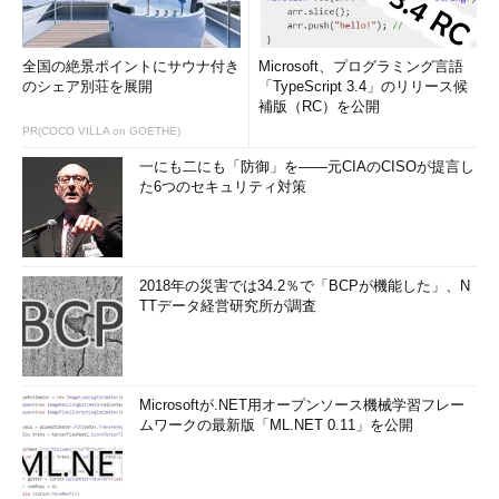
全国の絶景ポイントにサウナ付き
Microsoft、プログラミング言語
のシェア別荘を展開
「TypeScript 3.4」のリリース候
補版（RC）を公開
PR(COCO VILLA on GOETHE)
一にも二にも「防御」を――元CIAのCISOが提言し
た6つのセキュリティ対策
2018年の災害では34.2％で「BCPが機能した」、N
TTデータ経営研究所が調査
Microsoftが.NET用オープンソース機械学習フレー
ムワークの最新版「ML.NET 0.11」を公開