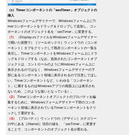
（c）Timerコンポーネントの「secTimer」オブジェクトの
挿入
Windowsフォームデザイナーで、Windowsフォーム上にTi
merコンポーネントをドラッグ＆ドロップして追加し、コン
ポーネントのオブジェクト名を「secTimer」に変更する。
（1）
（Display.csファイルをWindowsフォームデザイナー
で開いた状態で）［ツールボックス］ウィンドウの［コンポ
ーネント］タブをクリックして既存コンポーネントの一覧を
表示し、TimerコンポーネントをWindowsフォーム上にドラ
ッグ＆ドロップする（なお、追加されたコンポーネントオブ
ジェクトは、コントロールのようにWindowsフォーム上に
表示されるのではなく、Windowsフォームデザイナーの下
部にあるコンポーネント領域に表示されるので注意してほし
い。Timerコンポーネントなど、いわゆる「コンポーネン
ト」に属するものはWindowsアプリの画面上には表示され
ないため、このような扱いとなっている）。
（2）
Timerコンポーネントオブジェクトのプロパティを編
集するために、Windowsフォームデザイナー下部のコンポ
ーネント領域に表示されているTimerコンポーネントをクリ
ックして選択する。
（3）
［プロパティ］ウィンドウの［デザイン］カテゴリー
の中にある［(Name)］項目の値を、「secTimer」に変更す
ることで、コンポーネントのオブジェクト名が変わる。