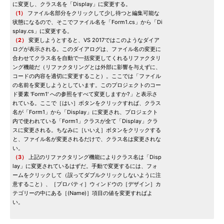
に変更し、クラス名を「Display」に変更する。
（1）
ファイル名部分をクリックして少し待つと編集可能な
状態になるので、そこでファイル名を「Form1.cs」から「Di
splay.cs」に変更する。
（2）
変更しようとすると、VS 2017ではこのようなダイア
ログが表示される。このダイアログは、ファイル名の変更に
合わせてクラス名を自動で一括変更してくれるリファクタリ
ング機能だ（リファクタリングとは外部に影響を与えずに、
コードの内容を適切に変更すること）。ここでは「ファイル
の名前を変更しようとしています。このプロジェクトのコー
ド要素 'Form1' への参照をすべて変更しますか?」と表示さ
れている。ここで［はい］ボタンをクリックすれば、クラス
名が「Form1」から「Display」に変更され、プロジェクト
内で使われている「Form1」クラスが全て「Display」クラ
スに変更される。ちなみに［いいえ］ボタンをクリックする
と、ファイル名が変更されるだけで、クラス名は変更されな
い。
（3）
上記のリファクタリング機能によりクラス名は「Disp
lay」に変更されているはずだ。手動で変更するには、フォ
ームをクリックして（誤ってダブルクリックしないように注
意すること）、［プロパティ］ウィンドウの［デザイン］カ
テゴリーの中にある［(Name)］項目の値を変更すればよ
い。