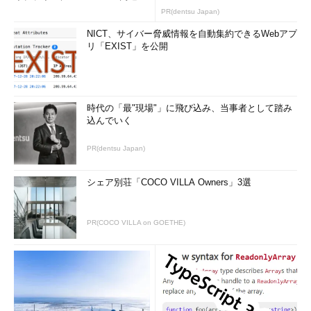
のコツ (1/2...
PR(dentsu Japan)
NICT、サイバー脅威情報を自動集約できるWebアプ
リ「EXIST」を公開
時代の「最"現場"」に飛び込み、当事者として踏み
込んでいく
PR(dentsu Japan)
シェア別荘「COCO VILLA Owners」3選
PR(COCO VILLA on GOETHE)