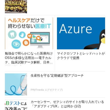
勉強会で明らかになった医療向け
マイクロソフトとレッドハットが
OSSの多様な活用法──電子カル
クラウドで提携
テ、臨床試験データ解析、日本語
医学用語プラットフォーム、画...
生産性を守る“定期健診”型アプローチ
PR(ITmedia エグゼクティブ)
カーセンサー、ゼクシィのサイトが取り入れている
「アダプティブUX」とは何か (1/2)