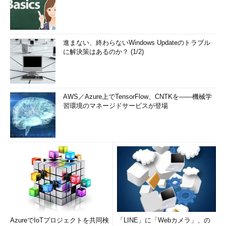
進まない、終わらないWindows Updateのトラブル
に解決策はあるのか？ (1/2)
AWS／Azure上でTensorFlow、CNTKを――機械学
習環境のマネージドサービスが登場
AzureでIoTプロジェクトを共同検
「LINE」に「Webカメラ」、の