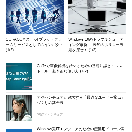
SORACOMの、IoTプラットフォ
Windows 10のトラブルシューテ
ームサービスとしてのインパクト
ィング事例──未知のポリシー設
(1/2)
定を探せ！ (1/2)
Caffeで画像解析を始めるための基礎知識とインス
トール、基本的な使い方 (1/2)
アクセンチュアが追求する「最適なユーザー接点」
づくりの舞台裏
PR(アクセンチュア)
Windows系ITエンジニアのための産業用ドローン開