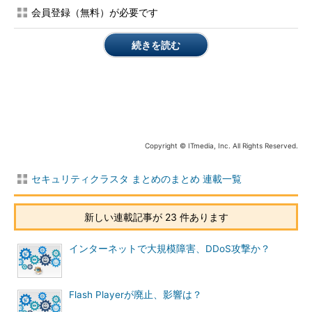
会員登録（無料）が必要です
続きを読む
6月27日からは新たなランサムウェアがウクライナなどヨーロ
Copyright © ITmedia, Inc. All Rights Reserved.
ッパを中心に大流行して大騒ぎになりました。「Petya」
（GoldenEye）という既存のランサムウェアに手を入れ、
セキュリティクラスタ まとめのまとめ 連載一覧
WannaCryでも使われた「EternalBlue」「CVE-2017-0199」など
の脆弱性を新たに利用するように改造が施されていたようです。
新しい連載記事が 23 件あります
ウクライナをピンポイントでターゲットにしているのではない
インターネットで大規模障害、DDoS攻撃か？
かという意見もありましたが、南米や韓国でも感染例がありまし
た。日本では6月には感染例はなかったようです。とはいえ物流
会社が感染したこともあり日本にも影響を及ぼしていました。
Flash Playerが廃止、影響は？