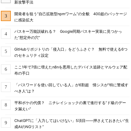
新攻撃手法
開発者を狙う“自己拡散型npmワーム”の全貌 400超のパッケージ
に感染拡大
パスキー万能説破れる？ Google同期パスキー実装に見つかっ
た“想定外の穴”
GitHubリポジトリの「侵入口」をどうふさぐ？ 無料で使える6つ
のセキュリティ設定
ここ1年で7倍に増えたn8nを悪用したデバイス追跡とマルウェア配
布の手口
「パスワードを使い回している人」が6割超 情シスが“特に警戒す
べき人”は？
平和ボケの代償？ ニチレイショックの裏で進行する“ド級のデー
タ漏えい”
ChatGPTに「入力してはいけない」5項目――押さえておきたい“生
成AIのNGリスト”