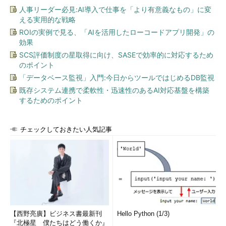
人事リーダー必見:AI導入で仕事を「より有意義なもの」に変
える実用的な戦略
他にも韓国のWebサーバ管理会社NAYANAがランサムウェアに
ROIの実例で見る、「AIを活用したローコードアプリ開発」の
感染して1億円以上の身代金を支払うという事例も発覚し、世界
効果
中がランサムウェアに振り回されていました。
SCS評価制度の星取得に向け、SASEで効率的に対応するため
のポイント
「データベース監視」入門:今日からツールではじめるDB監視
既存システム連携で柔軟性・迅速性のあるAI対応基盤を構築
するためのポイント
チェックしておきたい人気記事
中学3年生が作成したランサムウェアとは何だっ
たのか
【西野亮廣】ビジネス書最新刊
Hello Python (1/3)
『北極星 僕たちはどう働くか』