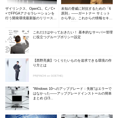
ザイリンクス、OpenCL、C／C+
未知の脅威に対抗するための「6
+でFPGAアクセラレーションを
原則」――ガートナー サミット
行う開発環境最新版のリリースを
から学ぶ、これからの情報セキュ
発表
リティ対策
これだけはやっておきたい！ 基本的なサーバー管理
に役立つグループポリシー設定
【西野亮廣】つくりたいものを追求できる環境の作
り方とは
PR(FINCHI on GOETHE)
“Windows 10へのアップグレード：失敗”はエラーで
はなかった――アップグレードインストールの簡単
まとめ (1/3...