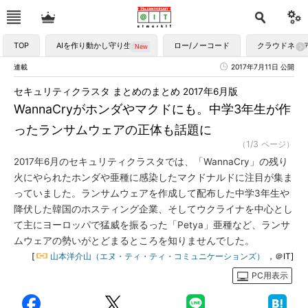
TOP
AIを作り動かし守り生かす
ロー/ノーコード
クラウドネイ
連載
2017年7月11日 公開
セキュリティクラスタ まとめのまとめ 2017年6月版
WannaCryがホンダやマクドにも。中学3年生が作
ったランサムウェアの正体も話題に
（1/3 ページ）
2017年6月のセキュリティクラスタでは、「WannaCry」の残り
火にやられたホンダや亜種に感染したマクドナルドに注目が集ま
っていました。ランサムウェアを作成して配布した中学3年生や
降伏した韓国のホスティング企業、そしてウクライナを中心とし
て主にヨーロッパで猛威を振るった「Petya」亜種など、ランサ
ムウェアの勢いがとどまるところを知りませんでした。
[
山本洋介山（エヌ・ティ・ティ・コミュニケーションズ）
，＠IT]
PC用表示