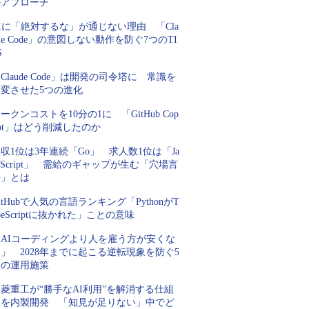
のアプローチ
Iに「絶対するな」が通じない理由 「Cla
de Code」の意図しない動作を防ぐ7つのTI
S
Claude Code」は開発の司令塔に 常識を
一変させた5つの進化
ークンコストを10分の1に 「GitHub Cop
lot」はどう削減したのか
収1位は3年連続「Go」 求人数1位は「Ja
aScript」 需給のギャップが生む「穴場言
語」とは
itHubで人気の言語ランキング「PythonがT
peScriptに抜かれた」ことの意味
「AIコーディングより人を雇う方が安くな
」 2028年までに起こる逆転現象を防ぐ5
つの運用施策
菱重工が“勝手なAI利用”を解消する仕組
みを内製開発 「知見が足りない」中でど