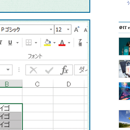
＠IT e