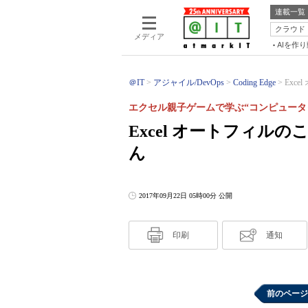
連載一覧
クラウド
メディア
AIを作
＠IT
アジャイル/DevOps
Coding Edge
Exc
エクセル親子ゲームで学ぶ“コンピュータ
Excel オートフィル
ん
2017年09月22日 05時00分 公開
印刷
通知
前のページ