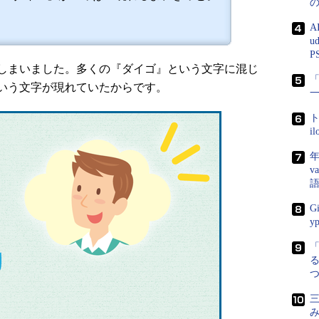
A
u
P
しまいました。多くの『ダイゴ』という文字に混じ
「
いう文字が現れていたからです。
ト
i
年
v
G
y
る
三