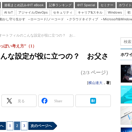
連載まとめ読み＠IT eBook
記事ランキング
＠IT Special
セミナー
ホワイト
AI IoT
アジャイル/DevOps
セキュリティ
キャリア&スキル
Windows
初
り動かし守り生かす
ローコード/ノーコード
クラウドネイティブ
Microsoft&Windo
Server & Storage
HTML5 + UX
el オートフィルのこんな設定が役に立つの？ お...
Smart & Social
っぽい考え方”（1）
Coding Edge
のこんな設定が役に立つの？ お父さ
ホワ
Java Agile
Database Expert
（2/3 ページ）
Linux ＆ OSS
[
横山達大
，
著
]
Master of IP Networ
Security & Trust
見る
Share
Test & Tools
Insider.NET
へ
1
|
2
|
3
次のページへ
ブログ