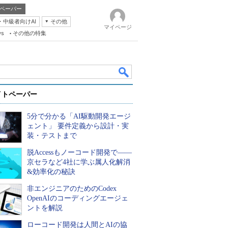
ペーパー
・中級者向けAI
その他
マイページ
ws
その他の特集
イトペーパー
5分で分かる「AI駆動開発エージ
ェント」 要件定義から設計・実
装・テストまで
脱Accessもノーコード開発で――
k
京セラなど4社に学ぶ属人化解消
&効率化の秘訣
非エンジニアのためのCodex
OpenAIのコーディングエージェ
ントを解説
ローコード開発は人間とAIの協