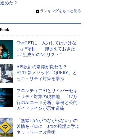
う進めた？
»
ランキングをもっと見る
Book
ChatGPTに「入力してはいけな
い」5項目――押さえておきた
い“生成AIのNGリスト”
API設計の常識が変わる？
HTTP新メソッド「QUERY」と
セキュリティ対策を学ぶ
フロンティアAIとサイバーセキ
ュリティ対策の現在地 「17万
行のAIコード分析」事例と公的
ガイドラインが示す道筋
「無線LANがつながらない」の
苦情をゼロに 3つの現場に学ぶ
ネットワーク改善術