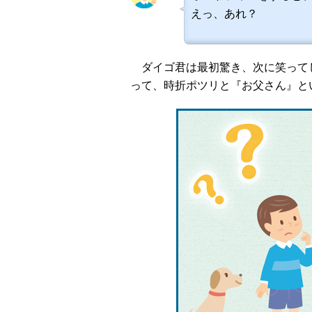
えっ、あれ？
ダイゴ君は最初驚き、次に笑って
って、時折ポツリと『お父さん』と