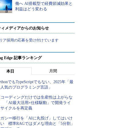
働へ AI搭載型で経費節減効果と
利益はどう変わる
ティメディアからのお知らせ
リア採用の応募を受け付けています
ing Edge 記事ランキング
月間
本日
ythonでもTypeScriptでもない、2025年「最
も人気のプログラミング言語」
AIコーディングだけでは生産性は上がらな
い 「AI最大活用×仕様駆動」で開発ライ
フサイクルを再定義
レガシー移行を「AIに丸投げ」してはいけ
ない 標準RAGではダメな理由と「5分割」