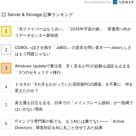
Recommended by
Server & Storage 記事ランキング
「光ファイバーはもう古い」「2035年宇宙の旅」 実運用へ向か
うデータセンター新技術
COBOLっぽさを残す「JaBOL」の是非を問い直す――Javaらしさ
はもう問題じゃない
Windows Updateで要注意 甘く見るとPCの起動も認証も止まる
「3つのセキュリティ移行」
トヨタが「6カ月もかかっていた高性能PCの調達」を不要に 何を
変えたのか？
富士通も日立も去る、日本での「メインフレーム脱却」が一筋縄で
はいかない理由
ITインフラ専門家の私でも、もうAIには勝てない――「Active
Directory」障害対応をAIに丸ごと任せてみた結果