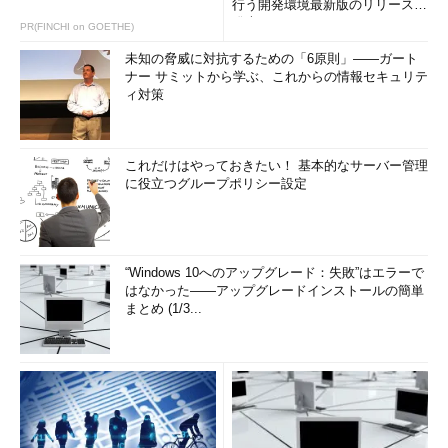
行う開発環境最新版のリリースを
発表
PR(FINCHI on GOETHE)
未知の脅威に対抗するための「6原則」――ガート
ナー サミットから学ぶ、これからの情報セキュリテ
ィ対策
これだけはやっておきたい！ 基本的なサーバー管理
に役立つグループポリシー設定
“Windows 10へのアップグレード：失敗”はエラーで
はなかった――アップグレードインストールの簡単
まとめ (1/3...