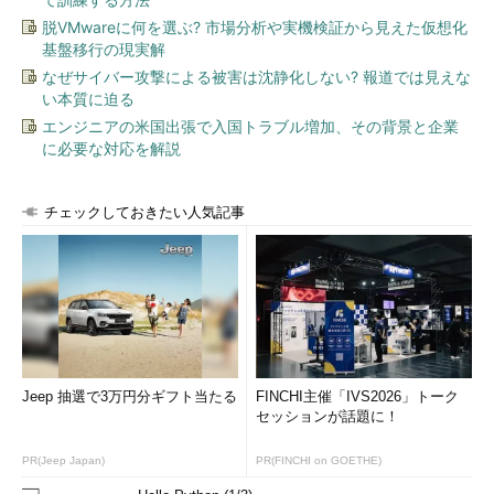
脱VMwareに何を選ぶ? 市場分析や実機検証から見えた仮想化
基盤移行の現実解
なぜサイバー攻撃による被害は沈静化しない? 報道では見えな
い本質に迫る
エンジニアの米国出張で入国トラブル増加、その背景と企業
に必要な対応を解説
チェックしておきたい人気記事
Jeep 抽選で3万円分ギフト当たる
FINCHI主催「IVS2026」トーク
セッションが話題に！
PR(Jeep Japan)
PR(FINCHI on GOETHE)