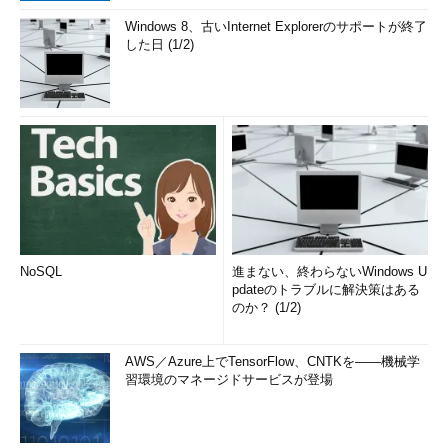
Windows 8、古いInternet Explorerのサポートが終了
した日 (1/2)
NoSQL
進まない、終わらないWindows U
pdateのトラブルに解決策はある
のか？ (1/2)
AWS／Azure上でTensorFlow、CNTKを――機械学
習環境のマネージドサービスが登場