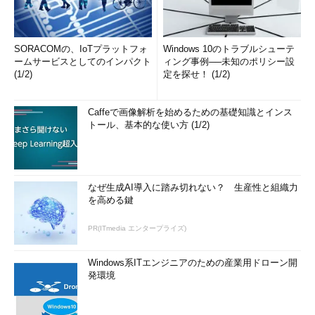
SORACOMの、IoTプラットフォ
Windows 10のトラブルシューテ
ームサービスとしてのインパクト
ィング事例──未知のポリシー設
(1/2)
定を探せ！ (1/2)
Caffeで画像解析を始めるための基礎知識とインス
トール、基本的な使い方 (1/2)
なぜ生成AI導入に踏み切れない？ 生産性と組織力
を高める鍵
PR(ITmedia エンタープライズ)
Windows系ITエンジニアのための産業用ドローン開
発環境