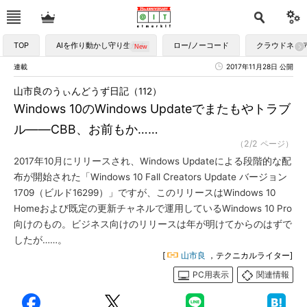
TOP
AIを作り動かし守り生かす
ロー/ノーコード
クラウドネイ
連載
2017年11月28日 公開
山市良のうぃんどうず日記（112）
Windows 10のWindows Updateでまたもやトラブ
ル――CBB、お前もか……
（2/2 ページ）
2017年10月にリリースされ、Windows Updateによる段階的な配
布が開始された「Windows 10 Fall Creators Update バージョン
1709（ビルド16299）」ですが、このリリースはWindows 10
Homeおよび既定の更新チャネルで運用しているWindows 10 Pro
向けのもの。ビジネス向けのリリースは年が明けてからのはずで
したが……。
[
山市良
，テクニカルライター]
PC用表示
関連情報