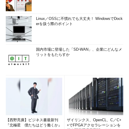
Linux／OSSに不慣れでも大丈夫！ WindowsでDock
erを扱う際のポイント
国内市場に登場した「SD-WAN」、企業にどんなメ
リットをもたらすか
【西野亮廣】ビジネス書最新刊
ザイリンクス、OpenCL、C／C+
『北極星 僕たちはどう働くか』
+でFPGAアクセラレーションを