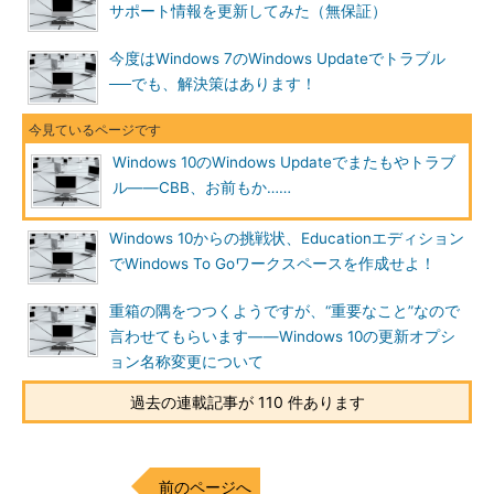
サポート情報を更新してみた（無保証）
今度はWindows 7のWindows Updateでトラブル
画面5
Windows 10 バージョン1511のPro／Homeエディシ
──でも、解決策はあります！
ョンには、2017年11月以降の累積的な更新プログラムは配布
されない
筆者紹介
Windows 10のWindows Updateでまたもやトラブ
ル――CBB、お前もか……
山市 良（やまいち りょう）
Windows 10からの挑戦状、Educationエディション
岩手県花巻市在住。Microsoft MVP：Cloud and Datacenter
でWindows To Goワークスペースを作成せよ！
Management（Oct 2008 - Sep 2016）。SIer、IT出版社、中堅
企業のシステム管理者を経て、フリーのテクニカルライター
重箱の隅をつつくようですが、“重要なこと”なので
に。Microsoft製品、テクノロジーを中心に、IT雑誌、Webサイ
言わせてもらいます――Windows 10の更新オプシ
トへの記事の寄稿、ドキュメント作成、事例取材などを手掛け
ョン名称変更について
る。個人ブログは『
山市良のえぬなんとかわーるど
』。近著は
『
Windows Server 2016テクノロジ入門－完全版
』（日経BP
過去の連載記事が 110 件あります
社）。
前のページへ