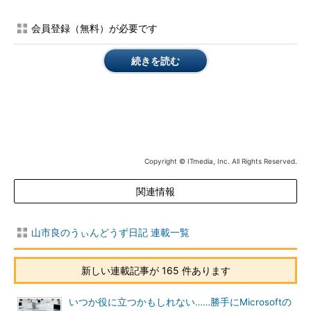
Educationエディションに限り、更新サポートが6カ月延長され、
「
2018年4月
」まで重大／重要レベルのセキュリティ問題の修正
会員登録（無料）が必要です
プログラムが提供されることになりました。
続きを読む
2017年11月には累積的な更新プログラム「KB4048952」が提
供され、ビルドは「10586.1232」になりました。この特例措置
は“Enterprise／Educationエディション限定”であり、Home／
Proエディションは対象外ですのでご注意ください（
画面5
）。
2017年11月15日─KB4048952（OSビルド10586.1232）
（Windowsのサポート）
Copyright © ITmedia, Inc. All Rights Reserved.
Progressing Windows as a service
［英語］（Windows
関連情報
for IT Pros）
山市良のうぃんどうず日記 連載一覧
新しい連載記事が 165 件あります
いつか役に立つかもしれない……勝手にMicrosoftの