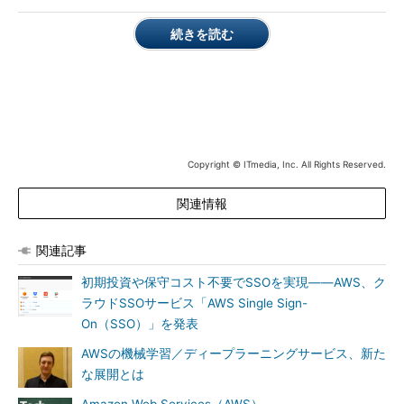
Amazon Linux 2のLTSビルドは5年間の長期サポートが付属
続きを読む
し、顧客はLinuxコミュニティーにおける最新のイノベーション
成果にアクセスできるという。AWSは、5年間のサポート期間を
通じてセキュリティおよび保守更新プログラムを継続的に提供す
る。また、ユーザー空間のABI（Application Binary Interface）
およびAPI互換性も5年間維持する。
Copyright © ITmedia, Inc. All Rights Reserved.
Amazon Linux 2のLTS Candidateは、AWSの全てのパブリッ
クリージョンで提供開始され、Amazon EC2を使っている場合、
関連情報
Amazon Linux 2は追加料金なしで利用できる。
関連記事
初期投資や保守コスト不要でSSOを実現――AWS、ク
ラウドSSOサービス「AWS Single Sign-
On（SSO）」を発表
AWSの機械学習／ディープラーニングサービス、新た
な展開とは