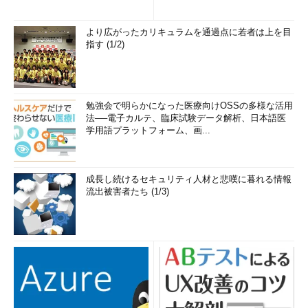
み...
より広がったカリキュラムを通過点に若者は上を目
指す (1/2)
勉強会で明らかになった医療向けOSSの多様な活用
法──電子カルテ、臨床試験データ解析、日本語医
学用語プラットフォーム、画...
成長し続けるセキュリティ人材と悲嘆に暮れる情報
流出被害者たち (1/3)