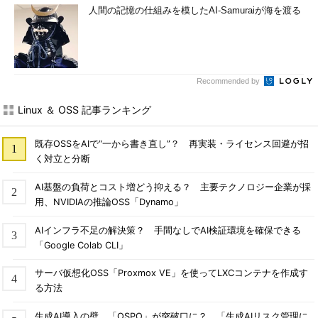
人間の記憶の仕組みを模したAI-Samuraiが海を渡る
Recommended by
Linux ＆ OSS 記事ランキング
既存OSSをAIで“一から書き直し”？ 再実装・ライセンス回避が招
く対立と分断
AI基盤の負荷とコスト増どう抑える？ 主要テクノロジー企業が採
用、NVIDIAの推論OSS「Dynamo」
AIインフラ不足の解決策？ 手間なしでAI検証環境を確保できる
「Google Colab CLI」
サーバ仮想化OSS「Proxmox VE」を使ってLXCコンテナを作成す
る方法
生成AI導入の壁、「OSPO」が突破口に？ 「生成AIリスク管理に