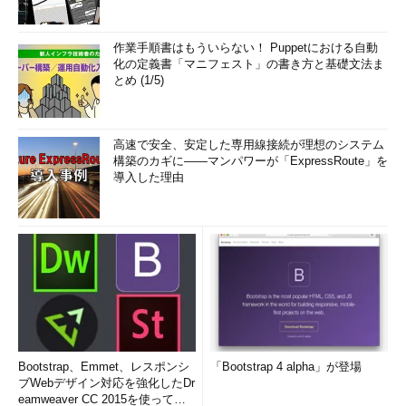
作業手順書はもういらない！ Puppetにおける自動
化の定義書「マニフェスト」の書き方と基礎文法ま
とめ (1/5)
高速で安全、安定した専用線接続が理想のシステム
構築のカギに――マンパワーが「ExpressRoute」を
導入した理由
Bootstrap、Emmet、レスポンシ
「Bootstrap 4 alpha」が登場
ブWebデザイン対応を強化したDr
eamweaver CC 2015を使って