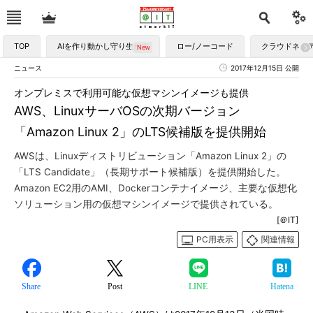
TOP
AIを作り動かし守り生かす
ロー/ノーコード
クラウドネイ
ニュース
2017年12月15日 公開
オンプレミスで利用可能な仮想マシンイメージも提供
AWS、LinuxサーバOSの次期バージョン
「Amazon Linux 2」のLTS候補版を提供開始
AWSは、Linuxディストリビューション「Amazon Linux 2」の
「LTS Candidate」（長期サポート候補版）を提供開始した。
Amazon EC2用のAMI、Dockerコンテナイメージ、主要な仮想化
ソリューション用の仮想マシンイメージで提供されている。
[＠IT]
PC用表示
関連情報
Share
Post
LINE
Hatena