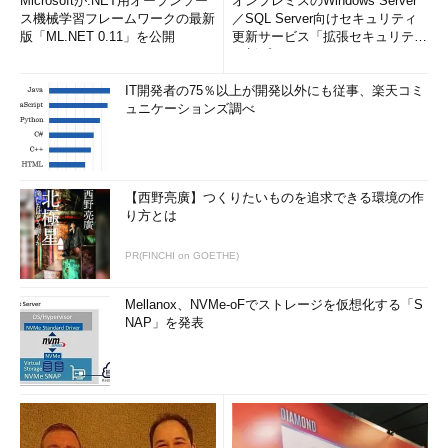
Microsoftが.NET用オープンソー
オンプレミスのWindows Server
ス機械学習フレームワークの最新
／SQL Server向けセキュリティ
版「ML.NET 0.11」を公開
更新サービス「拡張セキュリティ
更新プログ...
IT開発者の75％以上が開発以外にも従事、楽天コミ
ュニケーションズ調べ
【西野亮廣】つくりたいものを追求できる環境の作
り方とは
PR(FINCHI on GOETHE)
Mellanox、NVMe-oFでストレージを仮想化する「S
NAP」を発表