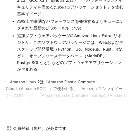
2.25、GCC 7.2.1、Binutils 2.27）、「パフォーマンスとセ
キュリティを高めるためのコアパッケージセット」を含む
基本イメージ
AWS上で最適なパフォーマンスを発揮するようチューニン
グされた最新のLTSカーネル（4.9）
追加ソフトウェアパッケージのAmazon Linux Extrasリポ
ジトリ。このソフトウェアパッケージには、Webおよびデ
スクトップ開発環境（Python、Go、Node.js、Rust、Rな
ど）、オープンソースデータベース（MariaDB、
PostgreSQLなど）などのソフトウェアアプリケーション
が含まれる
Amazon Linux 2は「Amazon Elastic Compute
Cloud（Amazon EC2）」で使われる、「Amazon マシンイメー
ジ（AMI）」と、「Amazon Elastic Container Service（Amazon
ECS）」を含むDocker環境で使われているコンテナイメージで
提供される。また「VMware」「Oracle VM VirtualBox」
「Microsoft Hyper-V」といった仮想化ソリューションで使われ
る仮想マシンイメージとしても提供される。これらの仮想マシン
会員登録（無料）が必要です
イメージは、オンプレミスの開発とテストに使用できる。