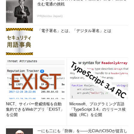
生む電通の挑戦
PR(dentsu Japan)
「電子署名」とは、「デジタル署名」とは
NICT、サイバー脅威情報を自動
Microsoft、プログラミング言語
集約できるWebアプリ「EXIST」
「TypeScript 3.4」のリリース候
を公開
補版（RC）を公開
一にも二にも「防御」を――元CIAのCISOが提言し