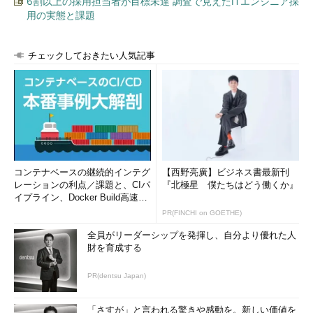
6割以上の採用担当者が目標未達 調査で見えたITエンジニア採
用の実態と課題
チェックしておきたい人気記事
コンテナベースの継続的インテグ
【西野亮廣】ビジネス書最新刊
レーションの利点／課題と、CIパ
『北極星 僕たちはどう働くか』
イプライン、Docker Build高速化
のコツ (1/2...
PR(FINCHI on GOETHE)
全員がリーダーシップを発揮し、自分より優れた人
財を育成する
PR(dentsu Japan)
「さすが」と言われる驚きや感動を。新しい価値を