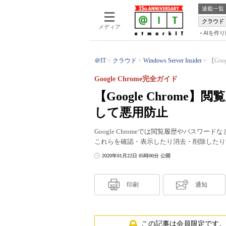
連載一覧
クラウド
メディア
AIを作
＠IT
クラウド
Windows Server Insider
【Go
Google Chrome完全ガイド
【Google Chrom
して悪用防止
Google Chromeでは閲覧履歴やパス
これらを確認・表示したり消去・削除したり
2020年01月22日 05時00分 公開
印刷
通知
この記事は会員限定です。