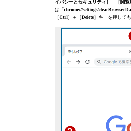
イバシーとセキュリティ
］－［
閲覧
は「
chrome://settings/clearBrowserDa
［
Ctrl
］＋［
Delete
］キーを押して