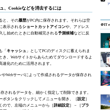
ュ、Cookieなどを消去するには
いると、その
履歴
がPC内に保存されます。それらは空
＠IT e
に表示される
ショートカットアイコン
や、アドレス
記入し始めたときに自動補完される
予測候補
などに反
も「
キャッシュ
」としてPCのディスクに蓄えられま
とき、Webサイトからあらためてダウンロードするよ
高速化のために活用されます。
ンやWebサーバによって作成されるデータが保存され
に保存されるデータを、細かく指定して削除できます。
ーボタンをクリックしてメニューを開き、［
設定
］
くので、左端のメニューから［
詳細設定
］－［
プラ