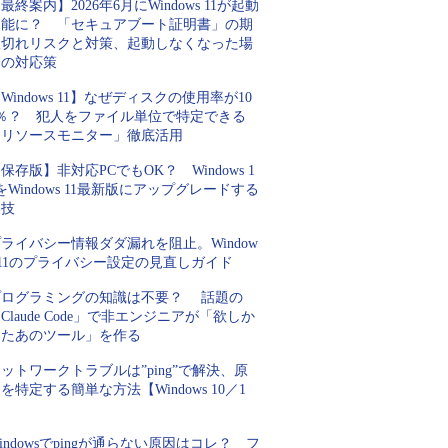
最終案内】2026年6月にWindows 11が起動
不能に？ 「セキュアブート証明書」の期
限切れリスクと対策、起動しなくなった場
合の対応策
Windows 11】なぜディスクの使用率が10
0％？ 犯人をファイル単位で特定できる
「リソースモニター」徹底活用
保存版】非対応PCでもOK？ Windows 1
をWindows 11最新版にアップグレードする
裏技
ライバシー情報ダダ漏れを阻止。Window
 11のプライバシー設定の見直しガイド
プログラミングの知識は不要？ 話題の
Claude Code」で非エンジニアが「欲しか
ったあのツール」を作る
ットワークトラブルは”ping”で解決、原
を特定する簡単な方法【Windows 10／1
】
indowsでpingが通らない原因はコレ？ フ