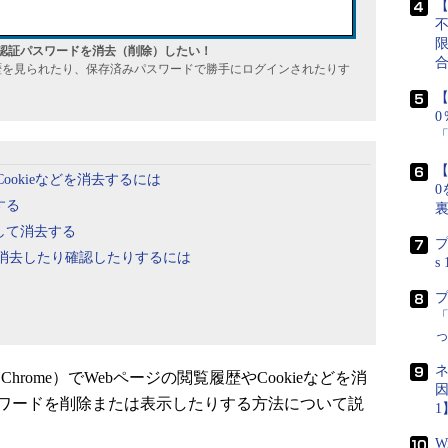
【
履歴や認証パスワードを消去（削除）したい！
履歴を見られたり、保存済みパスワードで勝手にログインされたりす
【
【
Cookieなどを消去するには
0
する
して消去する
プ
を消去したり確認したりするには
s
「
ネ
、Chrome）でWebページの閲覧履歴やCookieなどを消
因
スワードを削除または表示したりする方法について説
1
W