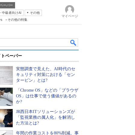
ペーパー
・中級者向けAI
その他
マイページ
ws
その他の特集
イトペーパー
実態調査で見えた、AI時代のセ
キュリティ対策における「セン
ターピン」とは?
「Chrome OS」などの「ブラウザ
k
OS」は仕事で使う価値があるの
か?
JR西日本ITソリューションズが
「監視業務の属人化」を解消し
た方法とは?
年間の作業コストを80%削減、事