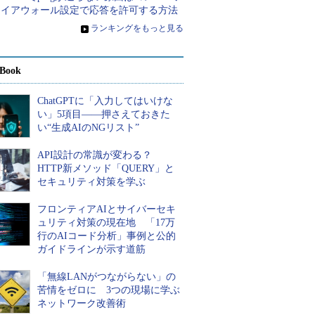
ァイアウォール設定で応答を許可する方法
»
ランキングをもっと見る
Book
ChatGPTに「入力してはいけな
い」5項目――押さえておきた
い“生成AIのNGリスト”
API設計の常識が変わる？
HTTP新メソッド「QUERY」と
セキュリティ対策を学ぶ
フロンティアAIとサイバーセキ
ュリティ対策の現在地 「17万
行のAIコード分析」事例と公的
ガイドラインが示す道筋
「無線LANがつながらない」の
苦情をゼロに 3つの現場に学ぶ
ネットワーク改善術