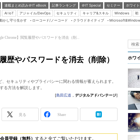
連載まとめ読み＠IT eBook
記事ランキング
＠IT Special
セミナー
ホワイト
AI IoT
アジャイル/DevOps
セキュリティ
キャリア&スキル
Windows
初
り動かし守り生かす
ローコード/ノーコード
クラウドネイティブ
Microsoft&Windo
Server & Storage
HTML5 + UX
ogle Chrome】閲覧履歴やパスワードを消去（削...
Smart & Social
Coding Edge
e】閲覧履歴やパスワードを消去（削除）
ホワ
Java Agile
Database Expert
ワードなど、セキュリティやプライバシーに関わる情報が蓄えられます。
Linux ＆ OSS
する方法を解説します。
Master of IP Networ
[
島田広道
，
デジタルアドバンテージ
]
Security & Trust
見る
Share
Test & Tools
Insider.NET
ブログ
会員登録（無料）
すると全てご覧いただけます。