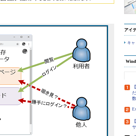
アイ
キャ
Wind
【
だ
E
【