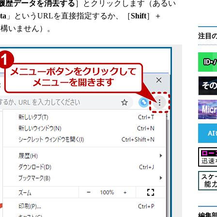
履歴データを消去する
］とクリックします（あるい
ta
」というURLを直接指定するか、［
Shift
］＋
も構いません）。
注目
編集