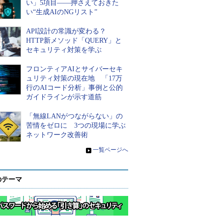
い」5項目――押さえておきた
い“生成AIのNGリスト”
API設計の常識が変わる？
HTTP新メソッド「QUERY」と
セキュリティ対策を学ぶ
フロンティアAIとサイバーセキ
ュリティ対策の現在地 「17万
行のAIコード分析」事例と公的
ガイドラインが示す道筋
「無線LANがつながらない」の
苦情をゼロに 3つの現場に学ぶ
ネットワーク改善術
»
一覧ページへ
のテーマ