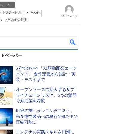
ペーパー
・中級者向けAI
その他
マイページ
ws
その他の特集
イトペーパー
5分で分かる「AI駆動開発エージ
ェント」 要件定義から設計・実
装・テストまで
オープンソースで拡大するサプ
k
ライチェーンリスク、6つの質問
で対応策を考察
RDBの重いランニングコスト、
高互換性製品への移行で40%まで
圧縮可能に
コンテナの実践スキルを円滑に