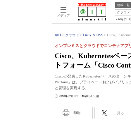
連載一覧
クラウド
メディア
AIを作
＠IT
クラウド
Linux ＆ OSS
Cisco、Kub
オンプレミスとクラウドでコンテナアプ
Cisco、Kuberne
トフォーム「Cisco Conta
Ciscoが発表したKubernetesベースのター
Platform」は、プライベートおよびパ
と管理を実現する。
2018年02月02日 11時00分 公開
印刷
見る