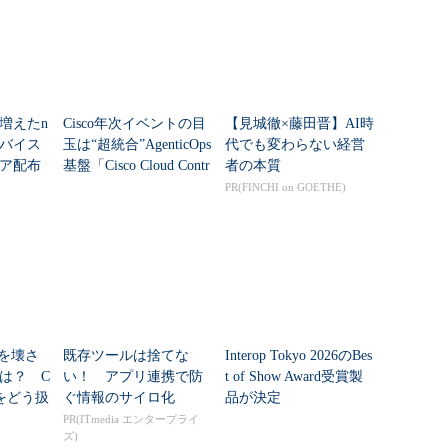
増えたn
Cisco年次イベントの目
【見城徹×藤田晋】AI時
デバイス
玉は“超統合”AgenticOps
代でも変わらない経営
ア配布
基盤「Cisco Cloud Contr
者の本質
ol」
PR(FINCHI on GOETHE)
さを壊さ
既存ツールは捨てな
Interop Tokyo 2026のBes
は？ C
い！ アプリ連携で防
t of Show Award受賞製
業をどう扱
ぐ情報のサイロ化
品が決定
PR(ITmedia エンタープライ
ズ)