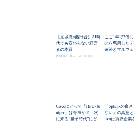
【見城徹×藤田晋】AI時
ここ1年で7倍に
代でも変わらない経営
8nを悪用した
者の本質
追跡とマルウェ
の手口
PR(FINCHI on GOETHE)
Ciscoにとって「HPE×Ju
「Splunkの良
niper」は脅威か？ 次
ない」の真意と
に来る“量子時代”にど
iscoは買収企
う備える？
うのか