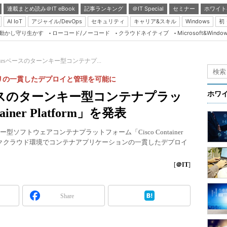
連載まとめ読み＠IT eBook
記事ランキング
＠IT Special
セミナー
ホワイト
AI IoT
アジャイル/DevOps
セキュリティ
キャリア&スキル
Windows
初
り動かし守り生かす
ローコード/ノーコード
クラウドネイティブ
Microsoft&Windo
Server & Storage
HTML5 + UX
ernetesベースのターンキー型コンテナプ...
Smart & Social
リの一貫したデプロイと管理を可能に
Coding Edge
tesベースのターンキー型コンテナプラッ
ホワ
Java Agile
iner Platform」を発表
Database Expert
ンキー型ソフトウェアコンテナプラットフォーム「Cisco Container
Linux ＆ OSS
ブリッククラウド環境でコンテナアプリケーションの一貫したデプロイ
Master of IP Networ
[
＠IT
]
Security & Trust
Test & Tools
Share
Insider.NET
ブログ