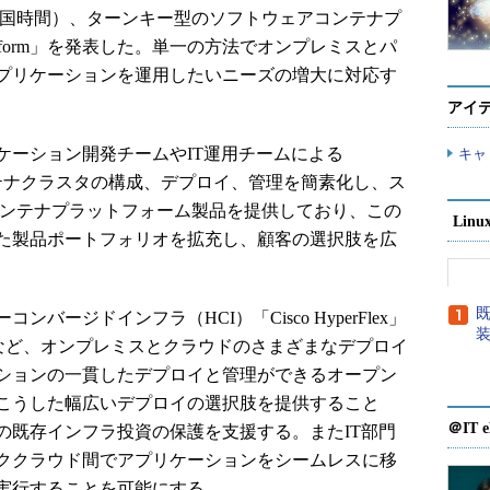
月31日（米国時間）、ターンキー型のソフトウェアコンテナプ
r Platform」を発表した。単一の方法でオンプレミスとパ
プリケーションを運用したいニーズの増大に対応す
アイ
rmは、アプリケーション開発チームやIT運用チームによる
キャ
たコンテナクラスタの構成、デプロイ、管理を簡素化し、ス
もコンテナプラットフォーム製品を提供しており、この
Lin
た製品ポートフォリオを拡充し、顧客の選択肢を広
既
、ハイパーコンバージドインフラ（HCI）「Cisco HyperFlex」
など、オンプレミスとクラウドのさまざまなデプロイ
ションの一貫したデプロイと管理ができるオープン
こうした幅広いデプロイの選択肢を提供すること
＠IT e
formは、顧客の既存インフラ投資の保護を支援する。またIT部門
ククラウド間でアプリケーションをシームレスに移
実行することを可能にする。