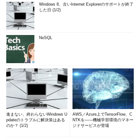
Windows 8、古いInternet Explorerのサポートが終了
した日 (1/2)
NoSQL
進まない、終わらないWindows U
AWS／Azure上でTensorFlow、C
pdateのトラブルに解決策はある
NTKを――機械学習環境のマネー
のか？ (1/2)
ジドサービスが登場