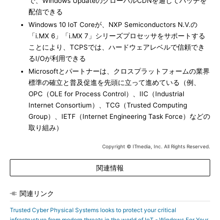
で、Windows UpdateのグローバルCDNを通じてパッチを
配信できる
Windows 10 IoT Coreが、NXP Semiconductors N.V.の
「i.MX 6」「i.MX 7」シリーズプロセッサをサポートする
ことにより、TCPSでは、ハードウェアレベルで信頼でき
るI/Oが利用できる
Microsoftとパートナーは、クロスプラットフォームの業界
標準の確立と普及促進を先頭に立って進めている（例、
OPC（OLE for Process Control）、IIC（Industrial
Internet Consortium）、TCG（Trusted Computing
Group）、IETF（Internet Engineering Task Force）などの
取り組み）
Copyright © ITmedia, Inc. All Rights Reserved.
関連情報
関連リンク
Trusted Cyber Physical Systems looks to protect your critical
infrastructure from modern threats in the world of IoT - Windows For Your