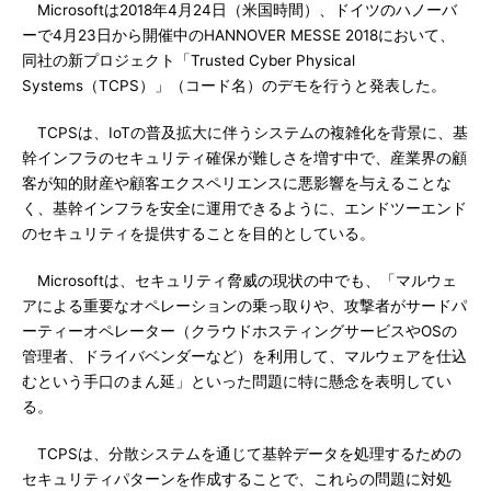
Microsoftは2018年4月24日（米国時間）、ドイツのハノーバ
ーで4月23日から開催中のHANNOVER MESSE 2018において、
同社の新プロジェクト「Trusted Cyber Physical
Systems（TCPS）」（コード名）のデモを行うと発表した。
TCPSは、IoTの普及拡大に伴うシステムの複雑化を背景に、基
幹インフラのセキュリティ確保が難しさを増す中で、産業界の顧
客が知的財産や顧客エクスペリエンスに悪影響を与えることな
く、基幹インフラを安全に運用できるように、エンドツーエンド
のセキュリティを提供することを目的としている。
Microsoftは、セキュリティ脅威の現状の中でも、「マルウェ
アによる重要なオペレーションの乗っ取りや、攻撃者がサードパ
ーティーオペレーター（クラウドホスティングサービスやOSの
管理者、ドライバベンダーなど）を利用して、マルウェアを仕込
むという手口のまん延」といった問題に特に懸念を表明してい
る。
TCPSは、分散システムを通じて基幹データを処理するための
セキュリティパターンを作成することで、これらの問題に対処