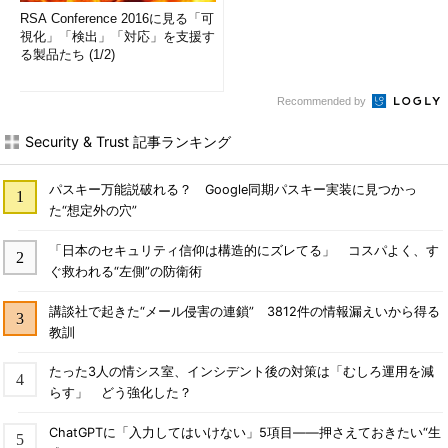
RSA Conference 2016に見る「可
視化」「検出」「対応」を支援す
る製品たち (1/2)
Recommended by
Security & Trust 記事ランキング
パスキー万能説破れる？ Google同期パスキー実装に見つかっ
た“想定外の穴”
「日本のセキュリティ信仰は構造的にズレてる」 コスパよく、す
ぐ救われる“左側”の防衛術
講談社で起きた“メール侵害の連鎖” 3812件の情報漏えいから得る
教訓
たった3人の情シス室、インシデント後の対策は「むしろ運用を減
らす」 どう強化した？
ChatGPTに「入力してはいけない」5項目――押さえておきたい“生