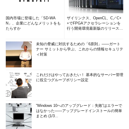
国内市場に登場した「SD-WA
ザイリンクス、OpenCL、C／C+
N」、企業にどんなメリットをも
+でFPGAアクセラレーションを
たらすか
行う開発環境最新版のリリースを
発表
未知の脅威に対抗するための「6原則」――ガート
ナー サミットから学ぶ、これからの情報セキュリテ
ィ対策
これだけはやっておきたい！ 基本的なサーバー管理
に役立つグループポリシー設定
“Windows 10へのアップグレード：失敗”はエラーで
はなかった――アップグレードインストールの簡単
まとめ (1/3...