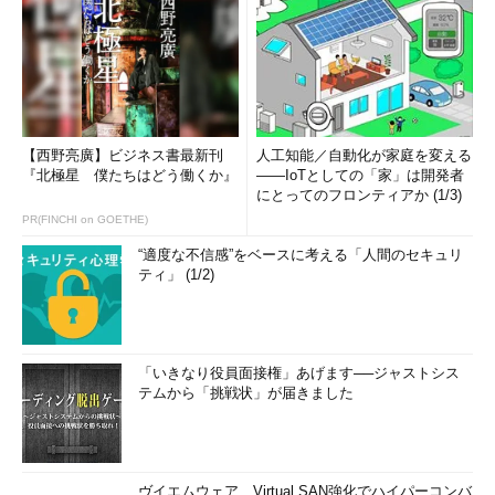
【西野亮廣】ビジネス書最新刊
人工知能／自動化が家庭を変える
『北極星 僕たちはどう働くか』
――IoTとしての「家」は開発者
にとってのフロンティアか (1/3)
PR(FINCHI on GOETHE)
“適度な不信感”をベースに考える「人間のセキュリ
ティ」 (1/2)
「いきなり役員面接権」あげます──ジャストシス
テムから「挑戦状」が届きました
ヴイエムウェア、Virtual SAN強化でハイパーコンバ