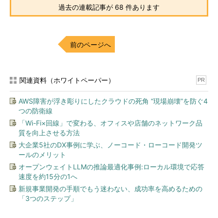
過去の連載記事が 68 件あります
前のページへ
関連資料（ホワイトペーパー）
PR
AWS障害が浮き彫りにしたクラウドの死角 “現場崩壊”を防ぐ4
つの防衛線
「Wi-Fi×回線」で変わる、オフィスや店舗のネットワーク品
質を向上させる方法
大企業5社のDX事例に学ぶ、ノーコード・ローコード開発ツ
ールのメリット
オープンウェイトLLMの推論最適化事例:ローカル環境で応答
速度を約15分の1へ
新規事業開発の手順でもう迷わない、成功率を高めるための
「3つのステップ」