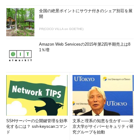
全国の絶景ポイントにサウナ付きのシェア別荘を展
開
PR(COCO VILLA on GOETHE)
Amazon Web Servicesの2015年第2四半期売上は8
1％増
SSHサーバーの公開鍵管理を効率
文系と理系の知恵を生かす――東
化するには？ ssh-keyscanコマン
京大学がサイバーセキュリティ研
ド
究グループを始動