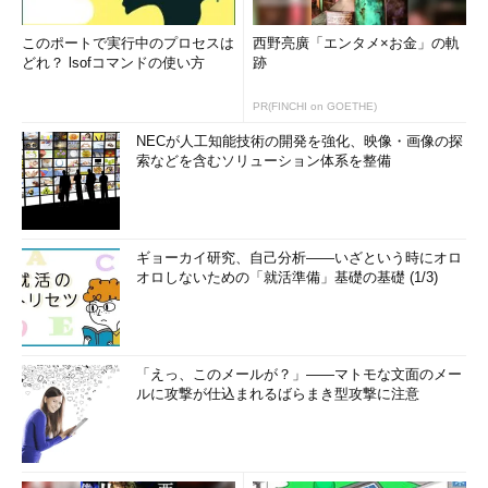
このポートで実行中のプロセスは
西野亮廣「エンタメ×お金」の軌
どれ？ lsofコマンドの使い方
跡
PR(FINCHI on GOETHE)
NECが人工知能技術の開発を強化、映像・画像の探
索などを含むソリューション体系を整備
ギョーカイ研究、自己分析――いざという時にオロ
オロしないための「就活準備」基礎の基礎 (1/3)
「えっ、このメールが？」――マトモな文面のメー
ルに攻撃が仕込まれるばらまき型攻撃に注意