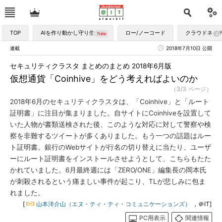
TOP
AIを作り動かし守り生かす
ロー/ノーコード
クラウドネイ
連載
2018年7月10日 公開
セキュリティクラスタ まとめのまとめ 2018年6月版
仮想通貨「Coinhive」をどう考えればよいのか
（3/3 ページ）
2018年6月のセキュリティクラスタは、「Coinhive」と「ルート
証明書」に注目が集まりました。自サイトにCoinhiveを設置して
いた人物が書類送検された後、このような対応に対して警察や検
察を非難するツイートが多くありました。もう一つの話題はルー
ト証明書。銀行のWebサイトが行名の切り替えに当たり、ユーザ
ーにルート証明書をインストールさせようとして、こちらもたた
かれていました。6月最終週には「ZERO/ONE」編集長の岡本氏
が刺殺されるという痛ましい事件が起こり、TLが悲しみに包ま
れました。
[
山本洋介山（エヌ・ティ・ティ・コミュニケーションズ）
，＠IT]
PC用表示
関連情報