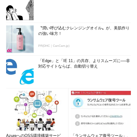
〝潤い呼び込むクレンジングオイル〟が、美肌作り
の強い味方！
PR(DHC｜CanCam.jp)
「Edge」と「IE 11」の共存、よりスムーズに──非
対応サイトならば、自動切り替え
AzureへのOSS環境構築サービ
「ランサムウェア復号ツール」、