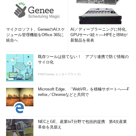
マイクロソフト、GeneeのAIスケ
AI／ディープラーニングに特化、
ジュール管理機能をOffice 365に
GPUサーバ続々──HPEとIBMが
統合へ
新製品を発表
既存ツールは捨てない！ アプリ連携で防ぐ情報の
サイロ化
PR(ITmedia エンタープライズ)
Microsoft Edge、「WebVR」を積極サポートへ──F
irefox／Chromeなどと共同で
NECとGE、産業IoT分野で包括的提携 第4次産業
革命を見据え