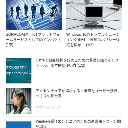
SORACOMの、IoTプラットフォ
Windows 10のトラブルシューテ
ームサービスとしてのインパクト
ィング事例──未知のポリシー設
(1/2)
定を探せ！ (1/2)
Caffeで画像解析を始めるための基礎知識とインス
トール、基本的な使い方 (1/2)
アクセンチュアが追求する「最適なユーザー接点」
づくりの舞台裏
PR(アクセンチュア)
Windows系ITエンジニアのための産業用ドローン開
発環境