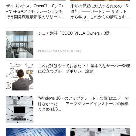
ザイリンクス、OpenCL、C／C+
未知の脅威に対抗するための「6
+でFPGAアクセラレーションを
原則」――ガートナー サミット
行う開発環境最新版のリリースを
から学ぶ、これからの情報セキュ
発表
リティ対策
シェア別荘「COCO VILLA Owners」3選
PR(COCO VILLA on GOETHE)
これだけはやっておきたい！ 基本的なサーバー管理
に役立つグループポリシー設定
“Windows 10へのアップグレード：失敗”はエラーで
はなかった――アップグレードインストールの簡単
まとめ (1/3...