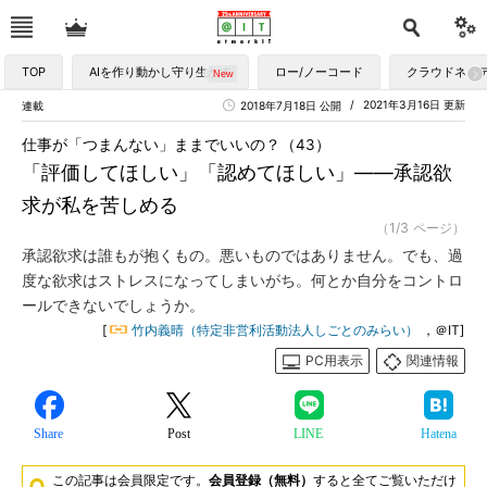
TOP
AIを作り動かし守り生かす
ロー/ノーコード
クラウドネイ
2021年3月16日 更新
連載
2018年7月18日 公開
仕事が「つまんない」ままでいいの？（43）
「評価してほしい」「認めてほしい」――承認欲
求が私を苦しめる
（1/3 ページ）
承認欲求は誰もが抱くもの。悪いものではありません。でも、過
度な欲求はストレスになってしまいがち。何とか自分をコントロ
ールできないでしょうか。
[
竹内義晴（特定非営利活動法人しごとのみらい）
，＠IT]
PC用表示
関連情報
Share
Post
LINE
Hatena
この記事は会員限定です。
会員登録（無料）
すると全てご覧いただけ