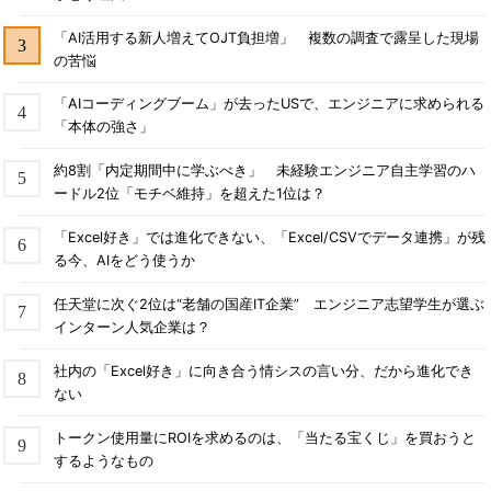
「AI活用する新人増えてOJT負担増」 複数の調査で露呈した現場
の苦悩
「AIコーディングブーム」が去ったUSで、エンジニアに求められる
「本体の強さ」
約8割「内定期間中に学ぶべき」 未経験エンジニア自主学習のハ
ードル2位「モチベ維持」を超えた1位は？
「Excel好き」では進化できない、「Excel/CSVでデータ連携」が残
る今、AIをどう使うか
任天堂に次ぐ2位は“老舗の国産IT企業” エンジニア志望学生が選ぶ
インターン人気企業は？
社内の「Excel好き」に向き合う情シスの言い分、だから進化でき
ない
トークン使用量にROIを求めるのは、「当たる宝くじ」を買おうと
するようなもの