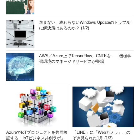
進まない、終わらないWindows Updateのトラブル
に解決策はあるのか？ (1/2)
AWS／Azure上でTensorFlow、CNTKを――機械学
習環境のマネージドサービスが登場
AzureでIoTプロジェクトを共同検
「LINE」に「Webカメラ」、の
証する「IoTビジネス共創ラボ」
ぞき見られた1月 (1/3)