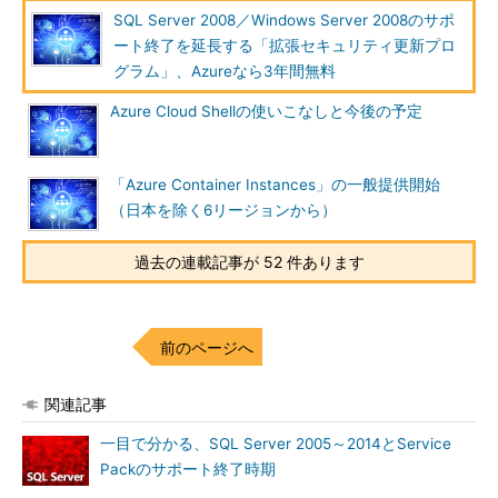
山市 良（やまいち りょう）
SQL Server 2008／Windows Server 2008のサポ
ート終了を延長する「拡張セキュリティ更新プロ
岩手県花巻市在住。Microsoft MVP：Cloud and Datacenter
グラム」、Azureなら3年間無料
Management（Oct 2008 - Sep 2016）。SIer、IT出版社、中堅
企業のシステム管理者を経て、フリーのテクニカルライター
Azure Cloud Shellの使いこなしと今後の予定
に。Microsoft製品、テクノロジーを中心に、IT雑誌、Webサイ
トへの記事の寄稿、ドキュメント作成、事例取材などを手掛け
る。個人ブログは『
山市良のえぬなんとかわーるど
』。
「Azure Container Instances」の一般提供開始
（日本を除く6リージョンから）
過去の連載記事が 52 件あります
前のページへ
関連記事
一目で分かる、SQL Server 2005～2014とService
Packのサポート終了時期