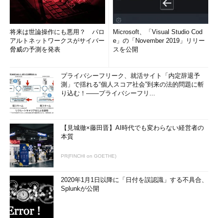
将来は世論操作にも悪用？ パロ
Microsoft、「Visual Studio Cod
アルトネットワークスがサイバー
e」の「November 2019」リリー
脅威の予測を発表
スを公開
プライバシーフリーク、就活サイト「内定辞退予
測」で揺れる“個人スコア社会”到来の法的問題に斬
り込む！――プライバシーフリ...
【見城徹×藤田晋】AI時代でも変わらない経営者の
本質
PR(FINCHI on GOETHE)
2020年1月1日以降に「日付を誤認識」する不具合、
Splunkが公開