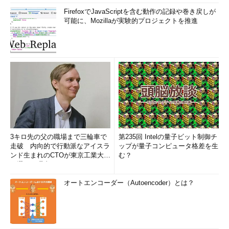
FirefoxでJavaScriptを含む動作の記録や巻き戻しが
可能に、Mozillaが実験的プロジェクトを推進
3キロ先の父の職場まで三輪車で
第235回 Intelの量子ビット制御チ
走破 内向的で行動派なアイスラ
ップが量子コンピュータ格差を生
ンド生まれのCTOが東京工業大学
む？
を選んだ理由 (1/2)
オートエンコーダー（Autoencoder）とは？