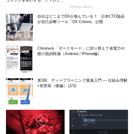
コマンドを実行する、ディレクト
リ名の入力ミスを補正...
PR(Jeep Japan)
自社はどこまでDXが進んでいる？ 日本CTO協会
が自己診断ツール「DX Criteria」公開
Chromeを「ダークモード」に切り替えて省電力や
眼の負担軽減（Android／iPhone編）
第3回 ディープラーニング最速入門 ― 仕組み理解
×初実装（後編） (1/3)