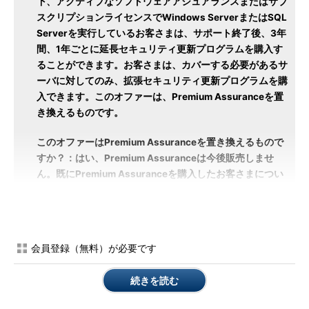
下、アクティブなソフトウェアアシュアランスまたはサブ
スクリプションライセンスでWindows ServerまたはSQL
Serverを実行しているお客さまは、サポート終了後、3年
間、1年ごとに延長セキュリティ更新プログラムを購入す
ることができます。お客さまは、カバーする必要があるサ
ーバに対してのみ、拡張セキュリティ更新プログラムを購
入できます。このオファーは、Premium Assuranceを置
き換えるものです。
このオファーはPremium Assuranceを置き換えるもので
すか？：はい、Premium Assuranceは今後販売しませ
ん。既にPremium Assuranceを購入したお客さまについ
ては、Premium Assuranceの契約条件を尊重します。
（注：原文は英語、筆者訳）
移行準備を支援する専用ポータルサイトも開設済み
会員登録（無料）が必要です
Microsoftは今回の発表に合わせて、移行準備を支援するポー
続きを読む
タルサイト「
Prepare for SQL Server and Windows Server
2008 end of support
」を開設しました（
画面1
）。現在、日本