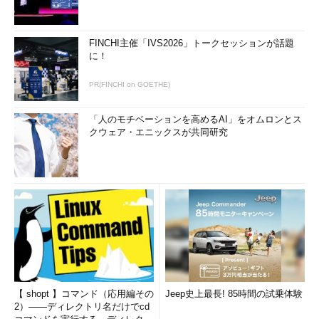
FINCHI主催「IVS2026」トークセッションが話題
に！
PR(FINCHI on GOETHE)
「人のモチベーションを高めるAI」をオムロンとス
クウェア・エニックスが共同研究
【 shopt 】コマンド（応用編その
Jeep史上最長! 85時間の試乗体験
2）――ディレクトリ名だけでcd