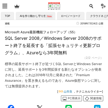
TOP
AIを作り動かし守り生かす
ロー/ノーコード
クラウドネイ
連載
2018年7月24日 公開
Microsoft Azure最新機能フォローアップ（55）
SQL Server 2008／Windows Server 2008のサポ
ート終了を延長する「拡張セキュリティ更新プロ
グラム」、Azureなら3年間無料
（2/2 ページ）
標準の延長サポート終了が近づくSQL ServerとWindows Server
に対し、延長サポートを3年間拡張する新たなオプションが発表
されました。これは2016年12月に発表された「Premium
Assurance」を置き換えるものであり、Azure仮想マシンに対し
ては無償提供されます。
[
山市良
，テクニカルライター]
PC用表示
関連情報