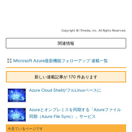
語サイトは用意されていませんが、対象製品を利用中の場合は確
認してみてください。
Prepare for SQL Server and Windows Server 2008 end
of support
［英語］（Microsoft）
Copyright © ITmedia, Inc. All Rights Reserved.
関連情報
Microsoft Azure最新機能フォローアップ 連載一覧
新しい連載記事が 170 件あります
Azure Cloud ShellがフルLinuxベースに
画面1
SQL Server 2008／2008 R2およびWindows Server
2008／2008 R2の移行支援サイト
Azureとオンプレミスを同期する「Azureファイル
同期（Azure File Sync）」サービス
筆者紹介