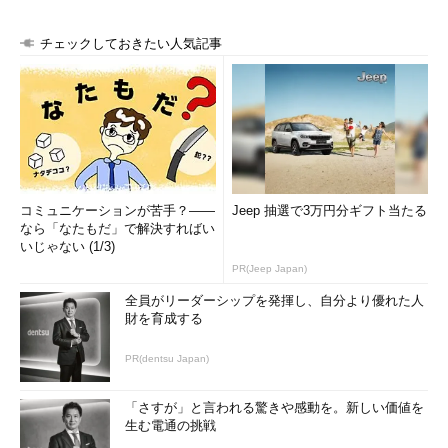
チェックしておきたい人気記事
コミュニケーションが苦手？――
Jeep 抽選で3万円分ギフト当たる
なら「なたもだ」で解決すればい
いじゃない (1/3)
PR(Jeep Japan)
全員がリーダーシップを発揮し、自分より優れた人
財を育成する
PR(dentsu Japan)
「さすが」と言われる驚きや感動を。新しい価値を
生む電通の挑戦