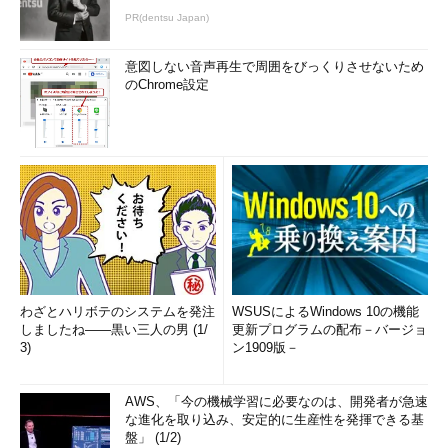
PR(dentsu Japan)
意図しない音声再生で周囲をびっくりさせないため
のChrome設定
わざとハリボテのシステムを発注
WSUSによるWindows 10の機能
しましたね――黒い三人の男 (1/
更新プログラムの配布－バージョ
3)
ン1909版－
AWS、「今の機械学習に必要なのは、開発者が急速
な進化を取り込み、安定的に生産性を発揮できる基
盤」 (1/2)