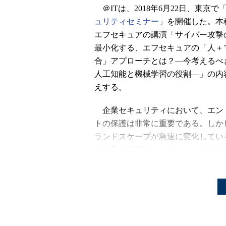
＠ITは、2018年6月22日、東京で
ュリティセミナー
」を開催した。本
エフセキュアの講演「サイバー攻撃
最小化する、エフセキュアの「人＋
合」アプローチとは？―今考えるべ
人工知能と機械学習の役割―」の内
えする。
企業セキュリティにおいて、エン
トの保護は非常に重要である。しか
ランドスケープが急速に変化してい
は注意が必要だ。エフセキュア プ
ループ セールスエンジニア 部長 島
は、「攻撃側は確実に侵入するため
マルウェアを開発して攻めてきます
は常に不利な状況です」と指摘する
島田氏によれば、脅威の99.9％は