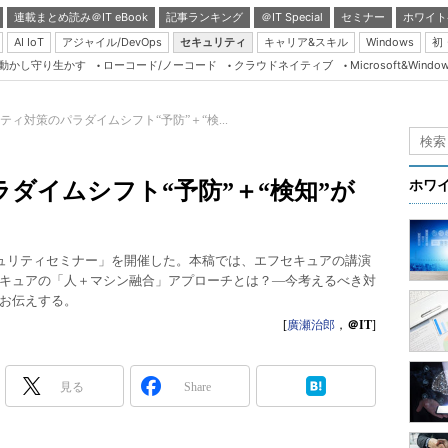
連載まとめ読み＠IT eBook
記事ランキング
＠IT Special
セミナー
ホワイト
AI IoT
アジャイル/DevOps
セキュリティ
キャリア&スキル
Windows
初
り動かし守り生かす
ローコード/ノーコード
クラウドネイティブ
Microsoft&Windo
Server & Storage
HTML5 + UX
ティ対策のパラダイムシフト“予防”＋“検...
Smart & Social
Coding Edge
ダイムシフト“予防”＋“検知”が
ホワ
Java Agile
Database Expert
Tセキュリティセミナー」を開催した。本稿では、エフセキュアの講演
Linux ＆ OSS
キュアの「人＋マシン融合」アプローチとは？―今考えるべき対
お伝えする。
Master of IP Networ
[
廣瀬治郎
，
＠IT
]
Security & Trust
Test & Tools
見る
Share
Insider.NET
ブログ