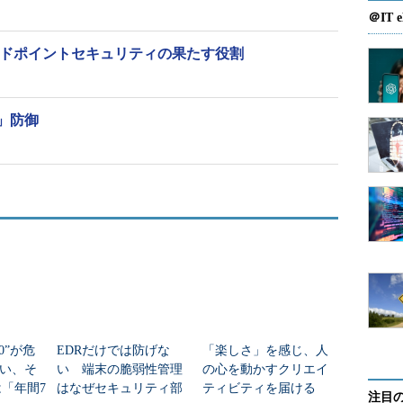
＠IT e
解する
ンドポイントセキュリティの果たす役割
」防御
10”が危
EDRだけでは防げな
「楽しさ」を感じ、人
い、そ
い 端末の脆弱性管理
の心を動かすクリエイ
は「年間7
はなぜセキュリティ部
ティビティを届ける
注目