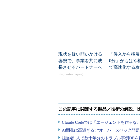
す」 どう強化した？
6日も機能して
現状を疑い問いかける
「侵入から横展
姿勢で、事業を共に成
0分」がもはや標
長させるパートナーへ
で高速化する攻
御は間に合うの
PR(dentsu Japan)