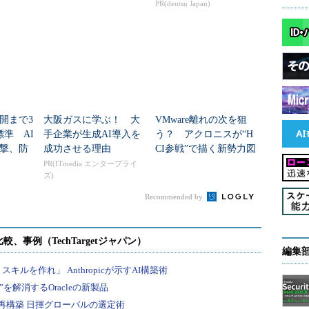
いない」
門ではなくIT運用部門
PR(dentsu Japan)
が主導すべきなのか
開まで3
大阪ガスに学ぶ！ 大
VMware離れの次を狙
準 AI
手企業が生成AI導入を
う？ アクロニスが“H
撃、防
成功させる理由
CI参戦”で描く新勢力図
か？
PR(ITmedia エンタープライ
ズ)
Recommended by
編集