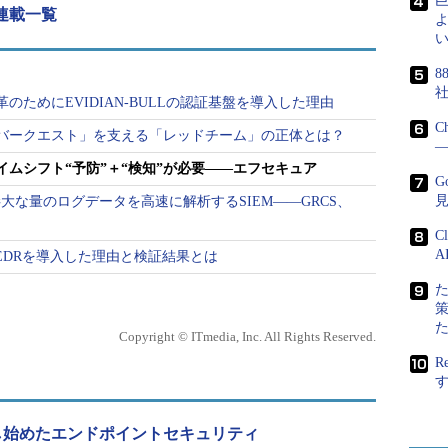
 連載一覧
よ
保護できている。しかし、残りの0.1％が標的型攻
い
ので、まったく保護できていない状況だという。
8
必要です。侵入されることを前提として、その後に
のためにEVIDIAN-BULLの認証基盤を導入した理由
められています」（島田氏）
C
バークエスト」を支える「レッドチーム」の正体とは？
―
“検知”するEDR（Endpoint Detection and
ムシフト“予防”＋“検知”が必要――エフセキュア
G
Rapid Detection ＆ Response」を提供している。AI／
大な量のログデータを高速に解析するSIEM――GRCS、
しつつ、セキュリティ専門家集団の知見によって確
C
A
EDRを導入した理由と検証結果とは
Copyright © ITmedia, Inc. All Rights Reserved.
R
し始めたエンドポイントセキュリティ