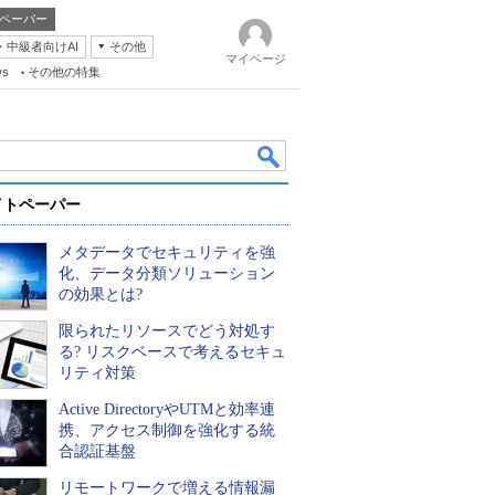
ペーパー
・中級者向けAI
その他
マイページ
ws
その他の特集
イトペーパー
メタデータでセキュリティを強
化、データ分類ソリューション
の効果とは?
限られたリソースでどう対処す
k
る? リスクベースで考えるセキュ
リティ対策
Active DirectoryやUTMと効率連
携、アクセス制御を強化する統
合認証基盤
リモートワークで増える情報漏