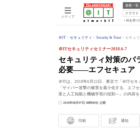
連載一覧
クラウド
メディア
AIを作
＠IT
セキュリティ
Security & Trust
セキュリ
＠ITセキュリティセミナー2018.6-7
セキュリティ対策のパラ
必要――エフセキュア
＠ITは、2018年6月22日、東京で「＠I
「サイバー攻撃の被害を最小化する、エフセ
策と人工知能と機械学習の役割―」の内容を
2018年08月07日 08時00分 公開
印刷
通知