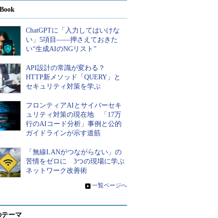
Book
ChatGPTに「入力してはいけな
い」5項目――押さえておきた
い“生成AIのNGリスト”
API設計の常識が変わる？
HTTP新メソッド「QUERY」と
セキュリティ対策を学ぶ
フロンティアAIとサイバーセキ
ュリティ対策の現在地 「17万
行のAIコード分析」事例と公的
ガイドラインが示す道筋
「無線LANがつながらない」の
苦情をゼロに 3つの現場に学ぶ
ネットワーク改善術
»
一覧ページへ
のテーマ