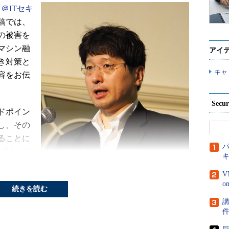
「
＠ITセキ
稿では、
の被害を
マシン融
アイ
き対策と
キャ
容をお伝
Secu
ドポイン
し、その
ることに
パ
ロダクトグ
田秋雄氏
V
の手法、
続きを読む
。守る側
講
。
エフセキュア プロダクトグループ セールスエンジニア
部長 島田秋雄氏
軽微な損