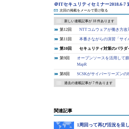
＠ITセキュリティセミナー2018.6-7
害しか生まないもので、通常は十分に
次回の掲載をメールで受け取る
撃に代表される重大な損害を生むも
新しい連載記事が 18 件あります
「守る側にもパラダイムシフトが
12
NTTコムウェアが働き方改革
どうするのかという＋αの対応が求
11
本番さながらの演習「サイ
エフセキュアでは、高度な攻撃を受けたことを
10
セキュリティ対策のパラダイ
Response）ソリューション「F-Secure 
9
オープンソースを活用して膨
機械学習の分析能力を最大限に活用
MapR
実性を高めているという。
8
SCSKがサイバーリーズンの
過去の連載記事が 7 件あります
関連記事
1周回って再び活況を呈