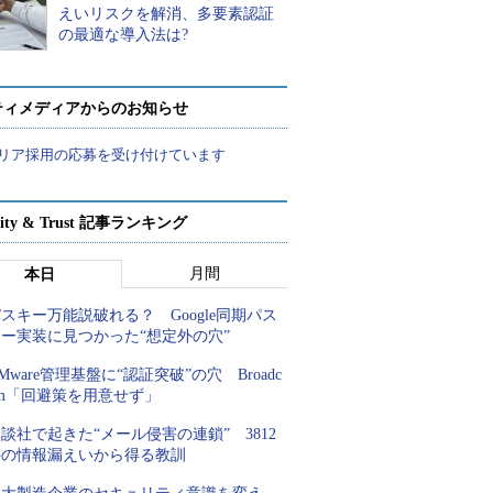
えいリスクを解消、多要素認証
の最適な導入法は?
ティメディアからのお知らせ
リア採用の応募を受け付けています
rity & Trust 記事ランキング
月間
本日
スキー万能説破れる？ Google同期パス
キー実装に見つかった“想定外の穴”
Mware管理基盤に“認証突破”の穴 Broadc
om「回避策を用意せず」
談社で起きた“メール侵害の連鎖” 3812
件の情報漏えいから得る教訓