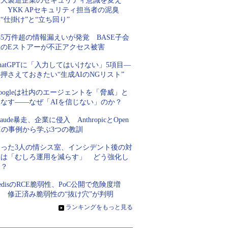
巨大製造企業のセキュリティ意識を変え
 YKK APセキュリティ担当者の泥臭
“仕掛け”と“立ち回り”
85万件超の情報漏えいが発覚 BASE子会
社のEストアーが不正アクセス被害
hatGPTに「入力してはいけない」5項目―
押さえておきたい“生成AIのNGリスト”
oogleは社内のエージェントを「脅威」と
見なす――なぜ「AIを信じない」のか？
laude暴走、企業に侵入 AnthropicとOpen
Iの事例から学ぶ3つの教訓
たった3人の情シス室、インシデント後の対
策は「むしろ運用を減らす」 どう強化し
た？
edisのRCE脆弱性、PoC公開で危険度増
す 修正済み脆弱性の“抜け穴”が判明
»
ランキングをもっと見る