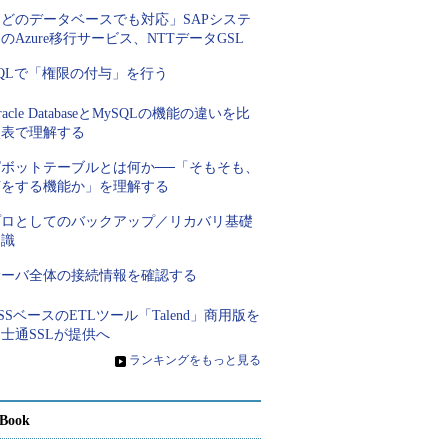
「どのデータベースでも対応」SAPシステ
のAzure移行サービス、NTTデータGSL
QLで「権限の付与」を行う
racle DatabaseとMySQLの機能の違いを比
較表で理解する
ピボットテーブルとは何か──「そもそも、
何をする機能か」を理解する
プロとしてのバックアップ／リカバリ基礎
知識
サーバ全体の接続情報を確認する
SSベースのETLツール「Talend」商用版を
士通SSLが提供へ
»
ランキングをもっと見る
Book