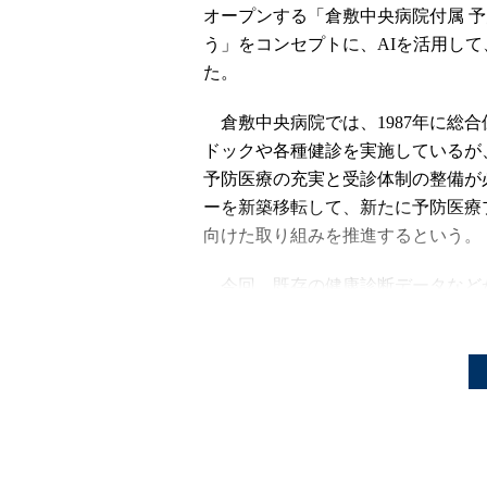
オープンする「倉敷中央病院付属 
う」をコンセプトに、AIを活用し
た。
倉敷中央病院では、1987年に総合
ドックや各種健診を実施しているが
予防医療の充実と受診体制の整備が
ーを新築移転して、新たに予防医療
向けた取り組みを推進するという。
今回、既存の健康診断データなどか
シミュレーション」を用いて、倉敷
去5年間約6万人分の健診データを
また、倉敷中央病院に蓄積されて
診療データの関連性を検証すること
防医療プラザで活用することも検討