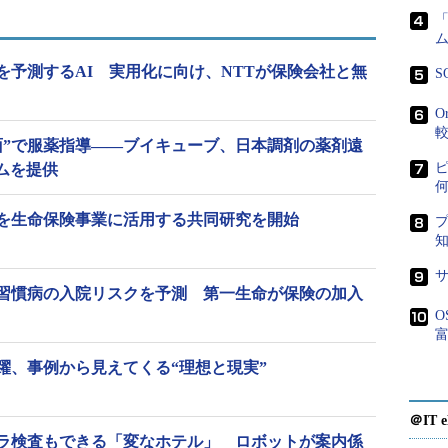
ム
を予測するAI 実用化に向け、NTTが保険会社と無
S
O
面”で服薬指導――ブイキューブ、日本調剤の薬剤遠
ムを提供
を生命保険事業に活用する共同研究を開始
ション」の利用イメージ
習慣病の入院リスクを予測 第一生命が保険の加入
ョンは、過去の健診などの実績データから健診結果予
O
現状の生活を継続した場合や、生活を見直した場合
富
ウェア。予測モデルの抽出には、多種多様なデータ
躍、事例から見えてくる“理想と現実”
規則性を発見して高精度な予測ができるAI解析技術
る。
＠IT e
ラ検査もできる「変なホテル」 ロボットが案内係