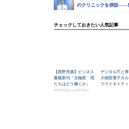
今回は、健診データ（体重、腹囲
のクリニックを併設――
（運動や食事、飲酒など）を基に分
（体重、腹囲、収縮期血圧、拡張期血
TG、LDLコレステロール）を数年
チェックしておきたい人気記事
また、対象者が生活習慣を見直し
とで、対象者の行動変容を促す効果
【西野亮廣】ビジネス
デジタル庁と厚
書最新刊『北極星 僕
大病院電子カル
たちはどう働くか』
ラウドネイティ
本格始動 「野
PR(FINCHI on GOETHE)
N」脱却へ