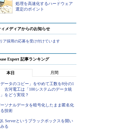
処理を高速化するハードウェア
選定のポイント
ティメディアからのお知らせ
リア採用の応募を受け付けています
abase Expert 記事ランキング
月間
本日
「データのコピー」をやめて工数を8分の1
 古河電工は「100システムのデータ統
合」をどう実現？
パーソナルデータを暗号化したまま匿名化
する技術
QL Serverというブラックボックスを開い
てみる