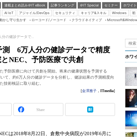
連載まとめ読み＠IT eBook
記事ランキング
＠IT Special
セミナー
ホワイト
AI IoT
アジャイル/DevOps
セキュリティ
キャリア&スキル
Windows
初
り動かし守り生かす
ローコード/ノーコード
クラウドネイティブ
Microsoft&Windo
Server & Storage
HTML5 + UX
分の健診データで...
Smart & Social
予測 6万人分の健診データで精度
Coding Edge
ホワ
とNEC、予防医療で共創
Java Agile
用した予防医療に向けて共創を開始。将来の健康状態を予測する
Database Expert
を用いて、約6万人分の健診データを分析し、健診結果の予測精度向
Linux ＆ OSS
た技術検証に取り組む。
[
金澤雅子
，
ITmedia
]
Master of IP Networ
Security & Trust
Share
Test & Tools
Insider.NET
ブログ
は2018年8月22日、倉敷中央病院が2019年6月に