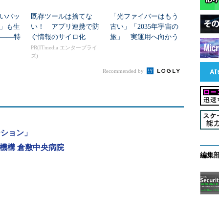
いバッ
既存ツールは捨てな
「光ファイバーはもう
」も生
い！ アプリ連携で防
古い」「2035年宇宙の
に――特
ぐ情報のサイロ化
旅」 実運用へ向かう
技術
データセンター新技術
PR(ITmedia エンタープライ
ズ)
Recommended by
ーション」
機構 倉敷中央病院
編集