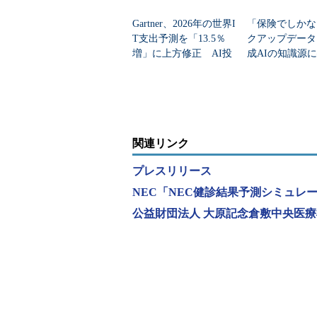
Gartner、2026年の世界I
「保険でしかな
T支出予測を「13.5％
クアップデータ
増」に上方修正 AI投
成AIの知識源
資で広がる「分野間の
許取得のRAG
成長差」
関連リンク
プレスリリース
NEC「NEC健診結果予測シミュレ
公益財団法人 大原記念倉敷中央医療