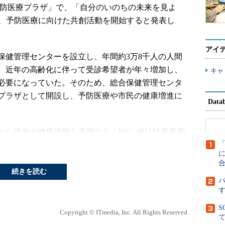
予防医療プラザ」で、「自分のいのちの未来を見よ
て、予防医療に向けた共創活動を開始すると発表し
アイ
保健管理センターを設立し、年間約3万8千人の人間
、近年の高齢化に伴って受診希望者が年々増加し、
キャ
必要になっていた。そのため、総合保健管理センタ
プラザとして開設し、予防医療や市民の健康増進に
Dat
ら将来の健康状態を予測する「NEC 健診結果予測
中央病院総合保健管理センターに蓄積されている過
に
分析し、健診結果の予測精度向上に取り組む。
続きを読む
いる診療データも組み合わせて分析し、生活習慣と
で、発症予測まで視野に入れた技術検証を進め、予
している。
S
Copyright © ITmedia, Inc. All Rights Reserved.