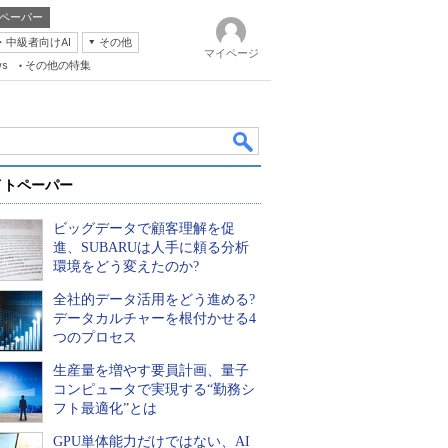
ペーパー
・中級者向けAI
その他
マイページ
ws
その他の特集
イトペーパー
ビッグデータで顧客理解を促
進、SUBARUは人手に頼る分析
環境をどう変えたのか?
全社的データ活用をどう進める?
k
データカルチャーを根付かせる4
つのプロセス
生産量を増やす要員計画、量子
コンピュータで実現する“勤務シ
フト最適化”とは
GPU単体能力だけではない、AI