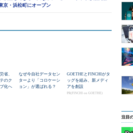
、血圧、糖代謝、脂質代謝など）や生活習慣データ
東京・浜松町にオープン
析し、生活習慣病の判定に関係の深い9種類の検査値
圧、HbA1c、空腹時血糖、HDLコレステロール、
後まで予測する。
た際の将来的な検査値のシミュレーションを行うこ
を見込む。
労省、
なぜ今自社データセン
GOETHEとFINCHIがタ
テのク
ターより「コロケーシ
ッグを組み、新メディ
ブ化へ
ョン」が選ばれる？
アを創設
良VP
その切実な事情
PR(FINCHI on GOETHE)
注目