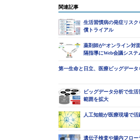
関連記事
生活習慣病の発症リスク
償トライアル
薬剤師が“オンライン対
隔指導にWeb会議システ
第一生命と日立、医療ビッグデータ
「NEC 健診結果予測シミュレー
ビッグデータ分析で生活
NEC 健診結果予測シミュレーシ
範囲を拡大
測モデルを導き出し、それを基に、
の将来の健康状態を予測するソフト
人工知能が医療現場で活
（異種混合のデータ）から自動的に
「異種混合学習技術」を活用してい
遺伝子検査や腸内フロー