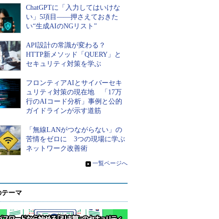
ChatGPTに「入力してはいけな
い」5項目――押さえておきた
い“生成AIのNGリスト”
API設計の常識が変わる？
HTTP新メソッド「QUERY」と
セキュリティ対策を学ぶ
フロンティアAIとサイバーセキ
ュリティ対策の現在地 「17万
行のAIコード分析」事例と公的
ガイドラインが示す道筋
「無線LANがつながらない」の
苦情をゼロに 3つの現場に学ぶ
ネットワーク改善術
»
一覧ページへ
のテーマ