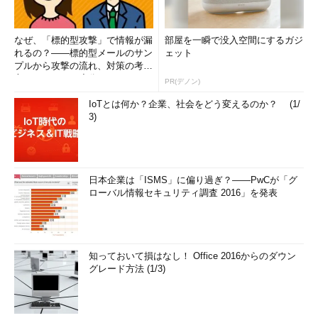
なぜ、「標的型攻撃」で情報が漏
部屋を一瞬で没入空間にするガジ
れるの？――標的型メールのサン
ェット
プルから攻撃の流れ、対策の考え
方まで、もう一度分かりやすく
PR(デノン)
解...
IoTとは何か？企業、社会をどう変えるのか？ (1/
3)
日本企業は「ISMS」に偏り過ぎ？――PwCが「グ
ローバル情報セキュリティ調査 2016」を発表
知っておいて損はなし！ Office 2016からのダウン
グレード方法 (1/3)