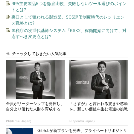
RPA主要製品5つを徹底比較、失敗しないツール選びのポイン
トとは?
裏口として狙われる製造業、SCS評価制度時代のレジリエン
ス戦略とは?
国税庁の次世代基幹システム「KSK2」稼働開始に向けて、対
応すべき変更点とは?
チェックしておきたい人気記事
全員がリーダーシップを発揮し、
「さすが」と言われる驚きや感動
自分より優れた人財を育成する
を。新しい価値を生む電通の挑戦
PR(dentsu Japan)
PR(dentsu Japan)
GitHubが新プランを発表、プライベートリポジトリ