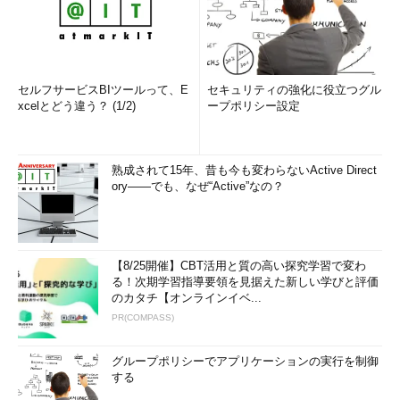
セルフサービスBIツールって、E
セキュリティの強化に役立つグル
xcelとどう違う？ (1/2)
ープポリシー設定
熟成されて15年、昔も今も変わらないActive Direct
ory――でも、なぜ“Active”なの？
【8/25開催】CBT活用と質の高い探究学習で変わ
る！次期学習指導要領を見据えた新しい学びと評価
のカタチ【オンラインイベ...
PR(COMPASS)
グループポリシーでアプリケーションの実行を制御
する