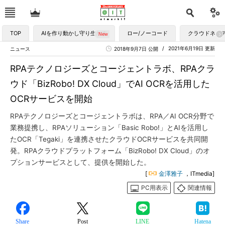
TOP
AIを作り動かし守り生かす
ロー/ノーコード
クラウドネイ
2021年6月19日 更新
ニュース
2018年9月7日 公開
RPAテクノロジーズとコージェントラボ、RPAクラ
ウド「BizRobo! DX Cloud」でAI OCRを活用した
OCRサービスを開始
RPAテクノロジーズとコージェントラボは、RPA／AI OCR分野で
業務提携し、RPAソリューション「Basic Robo!」とAIを活用し
たOCR「Tegaki」を連携させたクラウドOCRサービスを共同開
発。RPAクラウドプラットフォーム「BizRobo! DX Cloud」のオ
プションサービスとして、提供を開始した。
[
金澤雅子
，ITmedia]
PC用表示
関連情報
Share
Post
LINE
Hatena