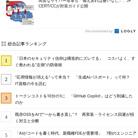
高度なサイバー攻撃も「備えあれば憂いなし」、JP
CERT/CCが対策ガイド公開
Recommended by
総合記事ランキング
「日本のセキュリティ信仰は構造的にズレてる」 コスパよく、す
ぐ救われる“左側”の防衛術
“応用情報が消える”って本当？ 「生成AIパスポート」って何？
IT資格の今を読む
トークンコストを10分の1に 「GitHub Copilot」はどう削減した
のか
既存OSSをAIで“一から書き直し”？ 再実装・ライセンス回避が招
く対立と分断
「AIがコードを書く時代、新職種FDEが需要増」 7割のエンジニア