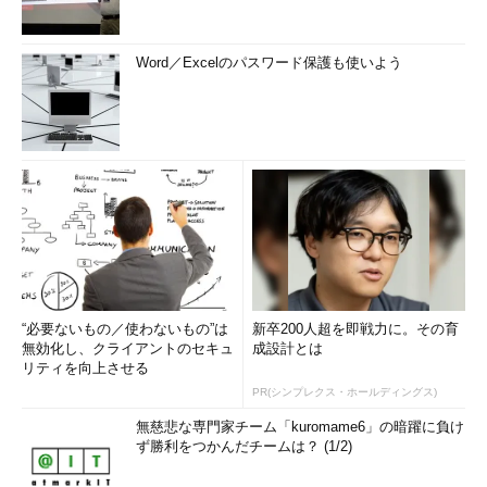
Word／Excelのパスワード保護も使いよう
“必要ないもの／使わないもの”は
新卒200人超を即戦力に。その育
無効化し、クライアントのセキュ
成設計とは
リティを向上させる
PR(シンプレクス・ホールディングス)
無慈悲な専門家チーム「kuromame6」の暗躍に負け
ず勝利をつかんだチームは？ (1/2)