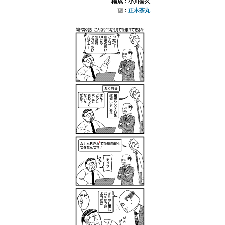
構成：小川誉久
画：
正木茶丸