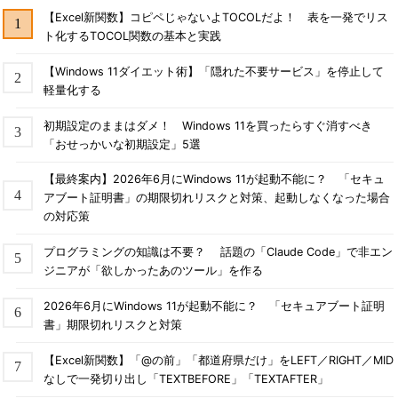
【Excel新関数】コピペじゃないよTOCOLだよ！ 表を一発でリス
ト化するTOCOL関数の基本と実践
【Windows 11ダイエット術】「隠れた不要サービス」を停止して
軽量化する
初期設定のままはダメ！ Windows 11を買ったらすぐ消すべき
「おせっかいな初期設定」5選
【最終案内】2026年6月にWindows 11が起動不能に？ 「セキュ
アブート証明書」の期限切れリスクと対策、起動しなくなった場合
の対応策
プログラミングの知識は不要？ 話題の「Claude Code」で非エン
ジニアが「欲しかったあのツール」を作る
2026年6月にWindows 11が起動不能に？ 「セキュアブート証明
書」期限切れリスクと対策
【Excel新関数】「@の前」「都道府県だけ」をLEFT／RIGHT／MID
なしで一発切り出し「TEXTBEFORE」「TEXTAFTER」