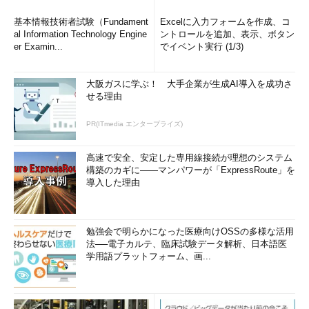
基本情報技術者試験（Fundament
Excelに入力フォームを作成、コ
al Information Technology Engine
ントロールを追加、表示、ボタン
er Examin...
でイベント実行 (1/3)
大阪ガスに学ぶ！ 大手企業が生成AI導入を成功さ
せる理由
PR(ITmedia エンタープライズ)
高速で安全、安定した専用線接続が理想のシステム
構築のカギに――マンパワーが「ExpressRoute」を
導入した理由
勉強会で明らかになった医療向けOSSの多様な活用
法──電子カルテ、臨床試験データ解析、日本語医
学用語プラットフォーム、画...