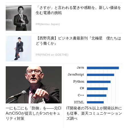
「さすが」と言われる驚きや感動を。新しい価値を
生む電通の挑戦
PR(dentsu Japan)
【西野亮廣】ビジネス書最新刊『北極星 僕たちは
どう働くか』
PR(FINCHI on GOETHE)
一にも二にも「防御」を――元CI
IT開発者の75％以上が開発以外に
AのCISOが提言した6つのセキュ
も従事、楽天コミュニケーション
リティ対策
ズ調べ