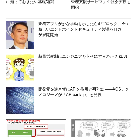
に知っておきたい基礎知識
管理支援サービス」の社会実験を
開始
業務アプリが妙な挙動を示したら即ブロック、全く
新しいエンドポイントセキュリティ製品をITガード
が展開開始
裁量労働制はエンジニアを幸せにするのか？ (1/3)
開発元を通さずにAPIの取引が可能に――AOSテク
ノロジーズが「APIbank.jp」を開設