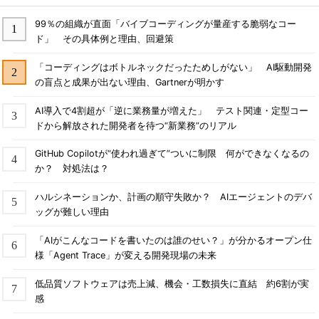
99％の組織が直面「バイブコーディングが量産する脆弱なコー
ド」 その具体例と理由、回避策
「コーディングはボトルネックだったためしがない」 AI駆動開発
の盲点と成果が出ない理由、Gartnerが明かす
AI導入で4割超が「逆に業務量が増えた」 テスト関連・定型コー
ドから解放された開発者を待つ“新業務”のリアル
GitHub Copilotが“使われ過ぎて”ついに制限 何ができなくなるの
か？ 対処法は？
ハルシネーションか、計画の順守失敗か？ AIエージェントのデバ
ッグが難しい理由
「AIがこんなコードを書いたのは誰のせい？」が分かるオープン仕
様「Agent Trace」が変える開発現場の未来
低品質ソフトウェアは売上減、機会・工数損失に直結 約6割が実
感