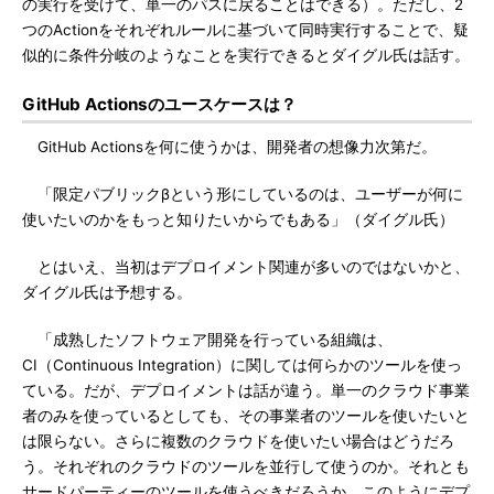
の実行を受けて、単一のパスに戻ることはできる）。ただし、2
つのActionをそれぞれルールに基づいて同時実行することで、疑
似的に条件分岐のようなことを実行できるとダイグル氏は話す。
GitHub Actionsのユースケースは？
GitHub Actionsを何に使うかは、開発者の想像力次第だ。
「限定パブリックβという形にしているのは、ユーザーが何に
使いたいのかをもっと知りたいからでもある」（ダイグル氏）
とはいえ、当初はデプロイメント関連が多いのではないかと、
ダイグル氏は予想する。
「成熟したソフトウェア開発を行っている組織は、
CI（Continuous Integration）に関しては何らかのツールを使っ
ている。だが、デプロイメントは話が違う。単一のクラウド事業
者のみを使っているとしても、その事業者のツールを使いたいと
は限らない。さらに複数のクラウドを使いたい場合はどうだろ
う。それぞれのクラウドのツールを並行して使うのか。それとも
サードパーティーのツールを使うべきだろうか。このようにデプ