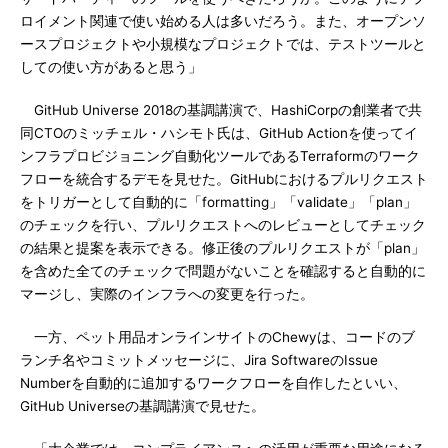
ロイメント関連で使い始める人は多いだろう。また、オープンソ
ースプロジェクトや小規模なプロジェクトでは、テストツールと
しての使い方があると思う」
GitHub Universe 2018の基調講演で、HashiCorpの創業者で共
同CTOのミッチェル・ハシモト氏は、GitHub Actionを使ってイ
ンフラプロビジョニング自動化ツールであるTerraformのワーク
フローを統合するデモを見せた。GitHubにおけるプルリクエスト
をトリガーとして自動的に「formatting」「validate」「plan」
のチェックを行い、プルリクエストへのレビューとしてチェック
の結果と提案を表示できる。修正後のプルリクエストが「plan」
を含めた全てのチェックで問題がないことを確認すると自動的に
マージし、実際のインフラへの変更を行った。
一方、ペット用品オンラインサイトのChewyは、コードのブ
ランチ名やコミットメッセージに、Jira SoftwareのIssue
Numberを自動的に追加するワークフローを自作したといい、
GitHub Universeの基調講演で見せた。