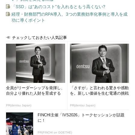
「SSD」は“あのコスト”を入れるともう高くない?
経理・財務部門のRPA導入、3つの業務効率化事例と導入を成
功に導くポイント
チェックしておきたい人気記事
全員がリーダーシップを発揮し、
「さすが」と言われる驚きや感動
自分より優れた人財を育成する
を。新しい価値を生む電通の挑戦
PR(dentsu Japan)
PR(dentsu Japan)
FINCHI主催「IVS2026」トークセッションが話題
に！
PR(FINCHI on GOETHE)