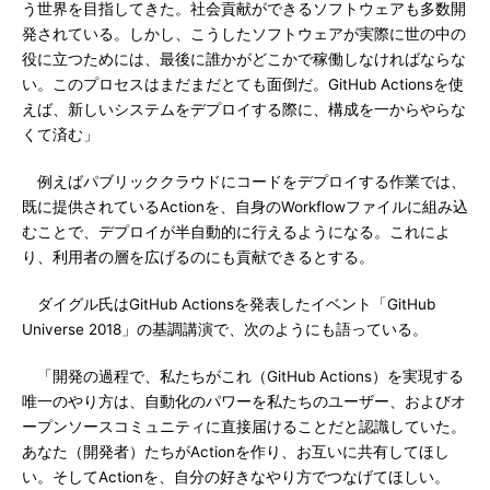
う世界を目指してきた。社会貢献ができるソフトウェアも多数開
発されている。しかし、こうしたソフトウェアが実際に世の中の
役に立つためには、最後に誰かがどこかで稼働しなければならな
い。このプロセスはまだまだとても面倒だ。GitHub Actionsを使
えば、新しいシステムをデプロイする際に、構成を一からやらな
くて済む」
例えばパブリッククラウドにコードをデプロイする作業では、
既に提供されているActionを、自身のWorkflowファイルに組み込
むことで、デプロイが半自動的に行えるようになる。これによ
り、利用者の層を広げるのにも貢献できるとする。
ダイグル氏はGitHub Actionsを発表したイベント「GitHub
Universe 2018」の基調講演で、次のようにも語っている。
「開発の過程で、私たちがこれ（GitHub Actions）を実現する
唯一のやり方は、自動化のパワーを私たちのユーザー、およびオ
ープンソースコミュニティに直接届けることだと認識していた。
あなた（開発者）たちがActionを作り、お互いに共有してほし
い。そしてActionを、自分の好きなやり方でつなげてほしい。