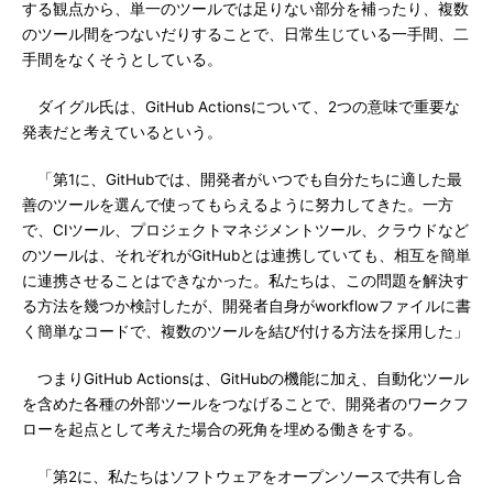
する観点から、単一のツールでは足りない部分を補ったり、複数
のツール間をつないだりすることで、日常生じている一手間、二
手間をなくそうとしている。
ダイグル氏は、GitHub Actionsについて、2つの意味で重要な
発表だと考えているという。
「第1に、GitHubでは、開発者がいつでも自分たちに適した最
善のツールを選んで使ってもらえるように努力してきた。一方
で、CIツール、プロジェクトマネジメントツール、クラウドなど
のツールは、それぞれがGitHubとは連携していても、相互を簡単
に連携させることはできなかった。私たちは、この問題を解決す
る方法を幾つか検討したが、開発者自身がworkflowファイルに書
く簡単なコードで、複数のツールを結び付ける方法を採用した」
つまりGitHub Actionsは、GitHubの機能に加え、自動化ツール
を含めた各種の外部ツールをつなげることで、開発者のワークフ
ローを起点として考えた場合の死角を埋める働きをする。
「第2に、私たちはソフトウェアをオープンソースで共有し合