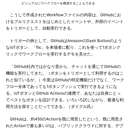
ビジュアルにワークフローを構成することもできる
こうして作成されたWorkflowファイルの内容は、GitHubにお
けるプルリクエストをはじめとしたイベントや、外部のイベント
をトリガーとして、自動実行できる。
トリガーの例として、GitHubはAmazonのDash Buttonのよう
なIoTボタン、「flic」を来場者に配り、これを使って1ボタンク
リックでワークフローを実行するデモを見せた。
「GitHub社内ではかなり昔から、チャットを通じてGitHubの
機能を実行してきた。（ボタンをトリガーとして利用するのはこ
れと似ているが、）今度はGitHubの特定機能だけでなく、ワーク
フロー全体であっても1ボタンプッシュで実行できるようにな
る。IoTボタンとGitHub Actionsの連携で、あなたは自身にとっ
てベストなボタンを設計できる。いろいろ試しながら、最適な利
用方法を探すことだってできる」（ダイグル氏）
GitHubは、約450のActionを既に用意したという。既に用意さ
れたActionで最も多いのは、パブリッククラウドに対する、デプ