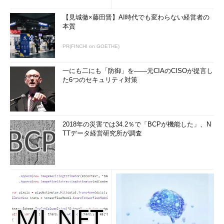
【見城徹×藤田晋】AI時代でも変わらない経営者の
本質
PR(FINCHI on GOETHE)
一にも二にも「防御」を――元CIAのCISOが提言し
た6つのセキュリティ対策
2018年の災害では34.2％で「BCPが機能した」、N
TTデータ経営研究所が調査