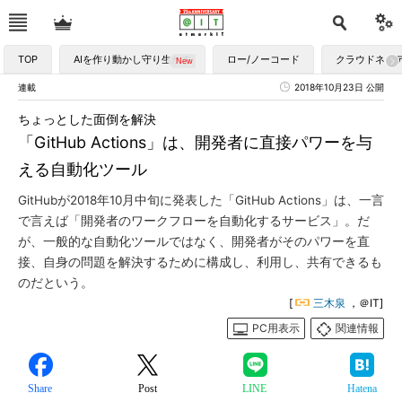
TOP
AIを作り動かし守り生かす
ロー/ノーコード
クラウドネイ
連載
2018年10月23日 公開
ちょっとした面倒を解決
「GitHub Actions」は、開発者に直接パワーを与
える自動化ツール
GitHubが2018年10月中旬に発表した「GitHub Actions」は、一言
で言えば「開発者のワークフローを自動化するサービス」。だ
が、一般的な自動化ツールではなく、開発者がそのパワーを直
接、自身の問題を解決するために構成し、利用し、共有できるも
のだという。
[
三木泉
，＠IT]
PC用表示
関連情報
Share
Post
LINE
Hatena