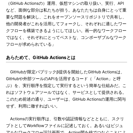
（GitHub Actionsの）運用、仮想マシンの取り扱い、実行、API
など、面倒な部分は私たちが担う。あなたたちは自身にとって重
要な問題を解決し、これをオープンソースリポジトリで共有し、
他の開発者がこれを活用してフォークし、それぞれに適したワー
クフローを構築できるようにしてほしい。画一的なワークフロー
ではなく、それぞれにとってベストな、コンポーザブルなワーク
フローが求められている」
あらためて、GitHub Actionsとは
GitHubが限定パブリックβ提供を開始したGitHub Actionsは、
GitHubや外部ツールのAPIを活用するコード（「Action」と呼
ぶ）を、実行順序を指定して実行するという簡単な仕組みだ。こ
れはソフトウェアツールではなく、サービスとして提供される。
このため前述の通り、ユーザーは、GitHub Actionsの運用に関与
せず、利用に徹すればいい。
Actionsの実行順序は、引数や認証情報などとともに、スクリ
プトとしてWorkflowファイルに記述しておく。あるいはビジュ
アルなワークフロー設計画面で、Action間を線でつなぐことによ