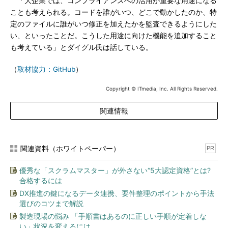
「大企業では、コンプライアンスへの活用が重要な用途になる
ことも考えられる。コードを誰がいつ、どこで動かしたのか、特
定のファイルに誰がいつ修正を加えたかを監査できるようにした
い、といったことだ。こうした用途に向けた機能を追加すること
も考えている」とダイグル氏は話している。
（
取材協力：GitHub
）
Copyright © ITmedia, Inc. All Rights Reserved.
関連情報
関連資料（ホワイトペーパー）
PR
優秀な「スクラムマスター」が外さない“5大認定資格”とは?
合格するには
DX推進の鍵になるデータ連携、要件整理のポイントから手法
選びのコツまで解説
製造現場の悩み 「手順書はあるのに正しい手順が定着しな
い」状況を変えるには