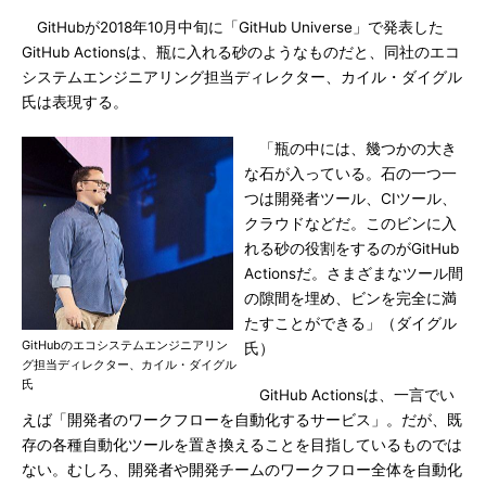
GitHubが2018年10月中旬に「GitHub Universe」で発表した
GitHub Actionsは、瓶に入れる砂のようなものだと、同社のエコ
システムエンジニアリング担当ディレクター、カイル・ダイグル
氏は表現する。
「瓶の中には、幾つかの大き
な石が入っている。石の一つ一
つは開発者ツール、CIツール、
クラウドなどだ。このビンに入
れる砂の役割をするのがGitHub
Actionsだ。さまざまなツール間
の隙間を埋め、ビンを完全に満
たすことができる」（ダイグル
GitHubのエコシステムエンジニアリン
氏）
グ担当ディレクター、カイル・ダイグル
氏
GitHub Actionsは、一言でい
えば「開発者のワークフローを自動化するサービス」。だが、既
存の各種自動化ツールを置き換えることを目指しているものでは
ない。むしろ、開発者や開発チームのワークフロー全体を自動化