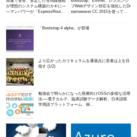
高速で安全、安定した専用線接続
Bootstrap、Emmet、レスポンシ
が理想のシステム構築のカギに―
ブWebデザイン対応を強化したDr
―マンパワーが「ExpressRout
eamweaver CC 2015を使って
e」を導入した理由
み...
「Bootstrap 4 alpha」が登場
より広がったカリキュラムを通過点に若者は上を目
指す (1/2)
勉強会で明らかになった医療向けOSSの多様な活用
法──電子カルテ、臨床試験データ解析、日本語医
学用語プラットフォーム、画...