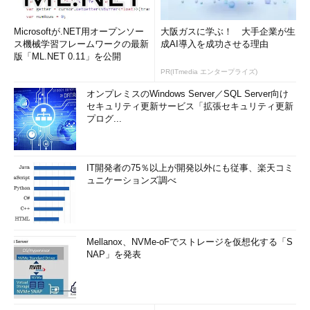
Microsoftが.NET用オープンソー
大阪ガスに学ぶ！ 大手企業が生
ス機械学習フレームワークの最新
成AI導入を成功させる理由
版「ML.NET 0.11」を公開
PR(ITmedia エンタープライズ)
オンプレミスのWindows Server／SQL Server向け
セキュリティ更新サービス「拡張セキュリティ更新
プログ...
IT開発者の75％以上が開発以外にも従事、楽天コミ
ュニケーションズ調べ
Mellanox、NVMe-oFでストレージを仮想化する「S
NAP」を発表