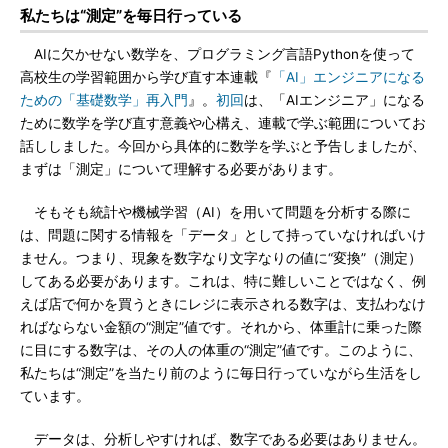
私たちは“測定”を毎日行っている
AIに欠かせない数学を、プログラミング言語Pythonを使って
高校生の学習範囲から学び直す本連載『
「AI」エンジニアになる
ための「基礎数学」再入門
』。
初回
は、「AIエンジニア」になる
ために数学を学び直す意義や心構え、連載で学ぶ範囲についてお
話ししました。今回から具体的に数学を学ぶと予告しましたが、
まずは「測定」について理解する必要があります。
そもそも統計や機械学習（AI）を用いて問題を分析する際に
は、問題に関する情報を「データ」として持っていなければいけ
ません。つまり、現象を数字なり文字なりの値に“変換”（測定）
してある必要があります。これは、特に難しいことではなく、例
えば店で何かを買うときにレジに表示される数字は、支払わなけ
ればならない金額の“測定”値です。それから、体重計に乗った際
に目にする数字は、その人の体重の“測定”値です。このように、
私たちは“測定”を当たり前のように毎日行っていながら生活をし
ています。
データは、分析しやすければ、数字である必要はありません。