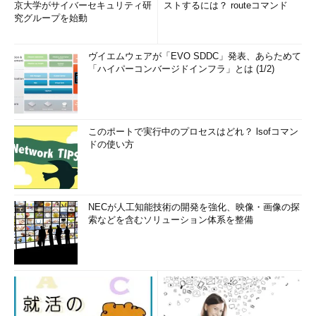
京大学がサイバーセキュリティ研
ストするには？ routeコマンド
究グループを始動
・間隔尺度
間隔尺度は、数字として意味があり、等間隔性もあるものの、
ヴイエムウェアが「EVO SDDC」発表、あらためて
「
0という値が何もない状態を示してい“ない”
」という特徴があ
「ハイパーコンバージドインフラ」とは (1/2)
ります。そして、間隔尺度は
足し算と引き算に限り
計算すること
ができますが、掛け算や割り算はできないので、注意が必要で
す。
このポートで実行中のプロセスはどれ？ lsofコマン
ドの使い方
これについては、私たちにとってなじみのある温度（図2）を
例に考えてみましょう。
NECが人工知能技術の開発を強化、映像・画像の探
索などを含むソリューション体系を整備
図2 セ氏温度と絶対温度