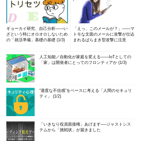
図2から分かるように、私たちが普段目にする温度（セ氏温
度）は、氷が解ける温度に0というキリの良い基準を置く仕様に
なっています。よって、セ氏温度の0°Cは絶対温度で確認してみ
ると熱がある状態になるわけです。
ギョーカイ研究、自己分析――い
「えっ、このメールが？」――マ
ざという時にオロオロしないため
トモな文面のメールに攻撃が仕込
の「就活準備」基礎の基礎 (1/3)
まれるばらまき型攻撃に注意
このように、0が何もない状態ではないセ氏温度をはじめとし
た間隔尺度は、掛け算や割り算ができません。例えば、セ氏温度
の27°Cに2を掛けると、54°Cという計算結果になりますが、絶
人工知能／自動化が家庭を変える――IoTとしての
対温度で考えてみると、300K→327Kとなっており、2を掛けた
「家」は開発者にとってのフロンティアか (1/3)
にもかかわらず値が2倍になっていないことが分かります。こう
いった理由から、間隔尺度は掛け算および割り算をした結果に意
味を持ちませんので、注意が必要です。
“適度な不信感”をベースに考える「人間のセキュリ
ティ」 (1/2)
・比例尺度
一方の比例尺度は、
0という値が何もない状態
を示す尺度で
す。これに分類されるデータは世の中に多く存在しています。以
「いきなり役員面接権」あげます──ジャストシス
下がその例です。
テムから「挑戦状」が届きました
絶対温度（図2）