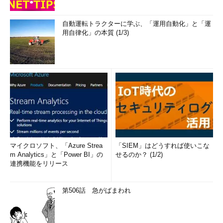
自動運転トラクターに学ぶ、「運用自動化」と「運
用自律化」の本質 (1/3)
図3 データの種類のまとめ
図で確認してみると、扱いの自由度と取得できる情報量が比例
尺度、間隔尺度、順序尺度、名義尺度の順になっていることが一
目瞭然です。
誤差とバイアス
マイクロソフト、「Azure Strea
「SIEM」はどうすれば使いこな
m Analytics」と「Power BI」の
せるのか？ (1/2)
連携機能をリリース
第506話 急がばまわれ