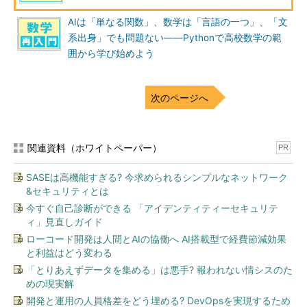
2を見て確認して見ましょう。
AIは「単なる関数」、数学は「言語の一つ」、「文
表2 名義尺度のデータ例
系出身」でも問題ない――Pythonで高校数学の範
性別（1：男性、2：女性）
……
囲から学び始めよう
2
……
1
……
次のページへ
2
……
……
……
関連資料（ホワイトペーパー）
PR
実務の中で、表2のようなデータは一般的にあります。このよ
うに、1や2という数字だけで考えれば大小関係はありますし、そ
SASEは高機能すぎる? 今求められるシンプルなネットワーク
&セキュリティとは
れで考えれば計算はできるものの、結果が意味を持たないデータ
今すぐ自己診断ができる 「アイデンティティーセキュリテ
――「2+1=女性+男性=3」に意味は見いだせません――を名義
ィ」見直しガイド
尺度と呼びます。
ローコード開発は人間とAIの協働へ AI搭載型で経費節減効果
と利益はどう変わる
また、当然と言えば当然ですが、名義尺度は平均値や中央値
（※平均などの統計量については、次回記事で詳しく解説しま
「とりあえずデータを集める」は悪手? 報われない情シスのた
めの現実解
す）を算出することに意味がありません。ただし、最頻値（最も
開発と運用の人員格差をどう埋める? DevOpsを実現するため
出現頻度の高い値）を求めることには意味があります。