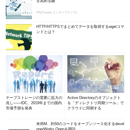
を高める鍵
りも、好感度が高いという意味を見いだせます。しかし、こちら
も名義尺度と同じように、安易に計算をしてはいけません。なぜ
PR(ITmedia エンタープライズ)
ならば、順序尺度には「
等間隔性
」がないからです。
HTTP/HTTPSでまとめてデータを取得するwgetコマ
どういうことかと言いますと、例えば表3のデータを用いて、
ンドとは？
「2-1=1」「1-0=1」という2つの引き算から1という値が2つ得ら
れたとします。このとき、左側の1は「好き」と「普通」の好感
度の差を表す1だと解釈できます。一方で、右側の1は「普通」と
「嫌い」の好感度の差を表す1だと解釈できます。さて、この2つ
の1は同じものだと言い切ることはできるでしょうか？
この場合、言い切らない方が無難でしょう。このアンケートの
0（嫌い）は飛び切り好感度が低い状態を表していたり、2（好
き）は限りなく普通に近かかったりするかもしれません。つま
り、嫌いと普通の間には大きな距離があって、普通と好きは紙一
テープストレージの需要に拡大の
Active Directoryのオブジェクト
兆し――IDC、2019年までの国内
を「ディレクトリ同期ツール」で
重であることもなくはないわけです。このような理由から、一見
市場予測を発表
クラウドに同期する
して計算できてしまいそうな順序尺度ではありますが、扱いに気
を付けなければいけません。
米IBM、約50のコードをオープンソース化するdevel
operWorks Openを開設