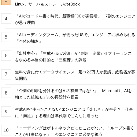
Linux、サーバ＆ストレージのeBook
「AIがコードを書く時代、新職種FDEが需要増」 7割のエンジニア
が思う理由
「AIコーディングブーム」が去ったUSで、エンジニアに求められる
「本体の強さ」
「出社中心」「生成AIほぼ必須」が4割超 企業がITフリーランス
を求める本当の目的と「三重苦」の課題
無料で身に付くデータサイエンス 延べ23万人が受講、総務省が募
集開始
「企業の明暗を分けるのはAIの有無ではない」 Microsoft、AIを
軸とした組織モデルの再設計を提案
生成AIを“使ったことない”エンジニアは「楽しさ」が半分？ 仕事
に「満足」する理由は年代別でこんなに違った
「コーディングはボトルネックだったことがない」「ループを書く
ことが仕事になる」 今エンジニアに必要な視点