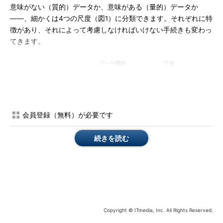
意味がない（質的）データか、意味がある（量的）データか
――、細かくは4つの尺度（図1）に分類できます。それぞれに特
徴があり、それによって考慮しなければいけない手続きも変わっ
てきます。
会員登録（無料）が必要です
図1 データの種類の概形
続きを読む
質的データ
分類や種別を判別するための値のことを、「質的データ」（カ
テゴリーデータ）と呼びます。質的データの特徴は「
計算の結果
に意味がない
」という点です。大抵は数字ではなく文字として値
が入っています。
Copyright © ITmedia, Inc. All Rights Reserved.
クロス集計（表1）のカテゴリーとして、用いる際には問題あ