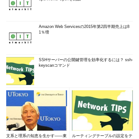
量的データ
量的データは、質的データとは一転して、「
数字として意味が
あり、計算できる
」という特徴があります。つまり、値としては
当然ながら数字で、各数字間の間隔も一定――例えば、10円と11
Amazon Web Servicesの2015年第2四半期売上は8
1％増
円の差と、100円と101円の差の1円はどちらも同じ大きさ（価
値）――です。
以下の表4で例示するデータの列は全て量的データです。この
SSHサーバーの公開鍵管理を効率化するには？ ssh-
中には、量的データに属する間隔尺度と比例尺度（図1）という2
keyscanコマンド
つの尺度のデータが存在しています。それぞれ、どのような特徴
なのか、どこに気を付けなければいけないのかを確認しましょ
う。
表4 量的データの例（左が間隔尺
度、右が比例尺度）
気温（°C）
売上（円）
……
27
315,234
……
25
248,723
……
……
……
……
文系と理系の知恵を生かす――東
ルーティングテーブルの設定をテ