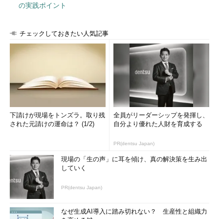
の実践ポイント
・順序尺度
チェックしておきたい人気記事
続いて、名義尺度と似て非なるものに、順序尺度というものが
あります。順序尺度とは名前の通り、その値の順序には意味があ
ります。すなわち、低い値より高い値は何らかの特性が強いとい
うことです。しかし、名義尺度と同様に計算の結果が意味を持ち
ません。具体的にどういうデータなのか、表3で確認してみまし
ょう。
表3 順序尺度のデータ例
下請けが現場をトンズラ。取り残
全員がリーダーシップを発揮し、
された元請けの運命は？ (1/2)
自分より優れた人財を育成する
アンケート結果（0：嫌い、1：普通、2：好き）
……
2
……
PR(dentsu Japan)
1
……
現場の「生の声」に耳を傾け、真の解決策を生み出
していく
0
……
1
……
PR(dentsu Japan)
……
……
なぜ生成AI導入に踏み切れない？ 生産性と組織力
このデータを例にして見ると、確かに2（好き）は1（普通）よ