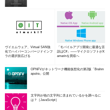
売上や利益などの金額
行動回数（アクセス回数、ログイン回数、購入回数など）
これらのデータは、0という値が何もない状態を示しているこ
とで、足し算と引き算に加えて、掛け算と割り算も有効です。図
2の絶対温度を例に考えてみると、300Kに2をかけた結果は600K
となります。明らかに2をかけた結果が元の値の2倍であることが
確認できるので、この結果を何かしらの解釈や分析に用いても問
ヴイエムウェア、Virtual SAN強
「モバイルアプリ開発に最適な言
題ありません。
化でハイパーコンバージドインフ
語はC#」――マイクロソフトがX
ラの選択肢広げる
amarinを買収へ
このように、比例尺度は計算のバリエーションが最も豊富なの
で、取得できる情報量も最も豊富であると言えます。
OPNFVがネットワーク機能仮想化の第2版「Brahm
aputra」公開
まとめ
ここまでは、データの種類2つと尺度4つについて、それぞれ
の特徴を確認してきました。最後に、各区分の特徴について図3
文字列が他の文字列に含まれているかを調べるに
でおさらいしておきましょう。
は？［JavaScript］