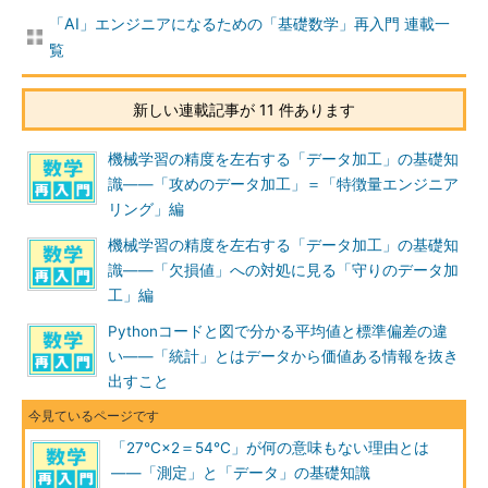
りませんが、機械学習（AI）に用いる際は気を付けなければいけ
「AI」エンジニアになるための「基礎数学」再入門 連載一
ません。なぜならば、機械学習は数字の計算を繰り返し行うこと
覧
が必要になるため、「
文字→数字
」の変換が必須だからです。こ
のように、普通のデータ――普通は「数字」をイメージされるこ
新しい連載記事が 11 件あります
とでしょう――よりも用心することが多いのが質的データなの
で、その性質と利用方法まで確認しましょう。
機械学習の精度を左右する「データ加工」の基礎知
識――「攻めのデータ加工」＝「特徴量エンジニア
表1 クロス集計表の例
リング」編
はい
いいえ
計
機械学習の精度を左右する「データ加工」の基礎知
男性
100
50
150
識――「欠損値」への対処に見る「守りのデータ加
女性
200
100
300
工」編
・名義尺度
Pythonコードと図で分かる平均値と標準偏差の違
い――「統計」とはデータから価値ある情報を抜き
「名義尺度」は、単に物を識別するために割り当てられた値の
出すこと
ことを言います。例えば、上記の男性／女性や赤色／青色といっ
た区別など、大小関係のないデータを「名義尺度」と呼びます。
「27°C×2＝54°C」が何の意味もない理由とは
――「測定」と「データ」の基礎知識
「大小関係がない」とは、どういうことなのでしょうか？ 表