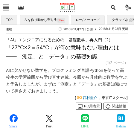
TOP
AIを作り動かし守り生かす
ロー/ノーコード
クラウドネイ
2018年11月28日 更新
連載
2018年11月27日 公開
「AI」エンジニアになるための「基礎数学」再入門（2）
「27°C×2＝54°C」が何の意味もない理由とは
――「測定」と「データ」の基礎知識
（1/2 ページ）
AIに欠かせない数学を、プログラミング言語Pythonを使って高
校生の学習範囲から学び直す連載。今回から具体的に数学を学ぶ
と予告しましたが、まずは「測定」と「データ」の基礎知識につ
いて押さえておきましょう。
[
西村圭介
，東京ITスクール]
PC用表示
関連情報
Share
Post
LINE
Hatena