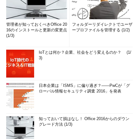
管理者が知っておくべきOffice 20
フォルダーリダイレクトでユーザ
16のインストールと更新の変更点
ープロファイルを管理する (1/2)
(1/3)
TensorFlow
IoTとは何か？企業、社会をどう変えるのか？ (1/
TensorFlowはグーグルが開発したニューラルネットワーク
3)
（Deep Learning）用エンジンです。活用するには、TensorFlow
を使った計算の流れを表すグラフを定義し、それから計算を実行
する流れになります。実行時にCPUで動かすかGPUで動かすかを
日本企業は「ISMS」に偏り過ぎ？――PwCが「グ
選択できます。あらかじめネットワーク構造がコンパイルされて
ローバル情報セキュリティ調査 2016」を発表
から動くので高速です。
Pythonで使えるDeep Learning用のライブラリは、他にもいろ
いろとありますが本連載ではTensorFlowを選ぶことにしまし
知っておいて損はなし！ Office 2016からのダウン
た。理由としては、汎用性が高いことと、ドキュメント、特に実
グレード方法 (1/3)
例が充実していることが挙げられます。実際TensorFlowの公式
ドキュメントには、画像認識やword2vecなどの典型的な例が、