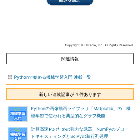
列とその演算、積分、補間、統計処理、フーリエ変換、信号処
理、数値最適化などの機能を提供しています。
NumpyとScipyは別のライブラリですが、科学技術計算を行う
ときには両方とも必要になることが多く、機械学習関連のライブ
ラリもほとんどは両方に依存して作られています。以下、あまり
Copyright © ITmedia, Inc. All Rights Reserved.
その境界を考えずに、「Numpy／Scipy」とまとめて書くことに
します。
関連情報
後述する
Scikit-learnのような既製のライブラリを使って機械
学習をする場合、Numpy／Scipyを使った複雑な数値計算のスキ
Pythonで始める機械学習入門 連載一覧
ルは必ずしも必要ありませんが、ライブラリに入力するためのデ
ータ形式がNumpy／Scipyによるものなので、最低限の操作方法
新しい連載記事が 4 件あります
は知っておく必要があります。
Pythonの画像描画ライブラリ「Matplotlib」の、機
散布図、グラフ、ヒストグラムなどを描くためのライブラリ
械学習で使われる典型的なグラフ機能
「Matplotlib」
計算高速化のための強力な武器、NumPyのブロー
ドキャスティングとSciPyの疎行列処理