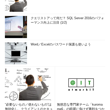
みたいという状況でも対応しやすくなっています。この一貫した
インタフェースは、Scikit-learn以外の機械学習ライブラリで
も、お手本として使われていることがあります。
クエリストアって何だ？ SQL Server 2016のパフォ
ーマンス向上に注目 (1/2)
Scikit-learnのドキュメント
には、ただAPIの使い方だけではな
く機械学習のアルゴリズムの仕組みなどの説明があり、機械学習
の勉強のための補助教材としても優れていると思います。
Word／Excelのパスワード保護も使いよう
トピックモデルに特化している自然言語処理のライブラリ
「Gensim」
“必要ないもの／使わないもの”は
無慈悲な専門家チーム「kuroma
無効化し、クライアントのセキュ
me6」の暗躍に負けず勝利をつか