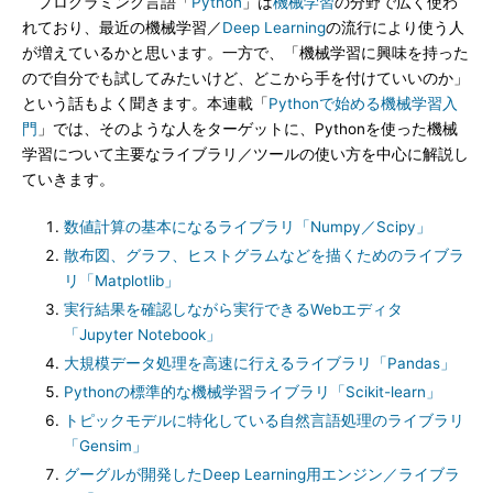
プログラミング言語「
Python
」は
機械学習
の分野で広く使わ
れており、最近の機械学習／
Deep Learning
の流行により使う人
が増えているかと思います。一方で、「機械学習に興味を持った
ので自分でも試してみたいけど、どこから手を付けていいのか」
という話もよく聞きます。本連載「
Pythonで始める機械学習入
門
」では、そのような人をターゲットに、Pythonを使った機械
学習について主要なライブラリ／ツールの使い方を中心に解説し
ていきます。
数値計算の基本になるライブラリ「Numpy／Scipy」
散布図、グラフ、ヒストグラムなどを描くためのライブラ
リ「Matplotlib」
実行結果を確認しながら実行できるWebエディタ
「Jupyter Notebook」
大規模データ処理を高速に行えるライブラリ「Pandas」
Pythonの標準的な機械学習ライブラリ「Scikit-learn」
トピックモデルに特化している自然言語処理のライブラリ
「Gensim」
グーグルが開発したDeep Learning用エンジン／ライブラ