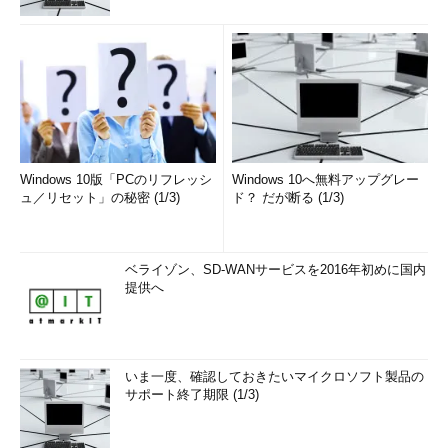
アルゴリズムの詳細とともに解説されています。
次回以降で具体的な使用例を
以上、普段筆者が仕事で使っているライブラリを紹介してきま
した。今回は全体を概観するという意図で表面だけをなぞりまし
たが、次回以降で具体的な使用例とともに詳細を解説していきま
す。
Windows 10版「PCのリフレッシ
Windows 10へ無料アップグレー
ュ／リセット」の秘密 (1/3)
ド？ だが断る (1/3)
ベライゾン、SD-WANサービスを2016年初めに国内
提供へ
いま一度、確認しておきたいマイクロソフト製品の
サポート終了期限 (1/3)