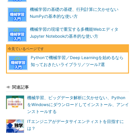
機械学習の基礎の基礎、行列計算に欠かせない
NumPyの基本的な使い方
機械学習の現場で重宝する多機能Webエディタ
Matplotlib
Jupyter Notebookの基本的な使い方
Matplotlibはグラフ描画のためのライブラリです。散布図、折
れ線グラフ、棒グラフ、ヒストグラム、円グラフなどを描く機能
Pythonで機械学習／Deep Learningを始めるなら
があります。3次元のグラフを描くこともできます。また、グラ
知っておきたいライブラリ／ツール7選
フにさまざまな視覚効果を付けることができます。
Matplotlibで何ができるかについては、文章で説明するより
関連記事
も、Matplotlib公式サイト内にある
ギャラリー
を見れば一目瞭然
かと思います。また、
後述する
Jupyter Notebookと組み合わせ
機械学習、ビッグデータ解析に欠かせない、Python
ると視覚的なプレゼンテーションが可能です。
をWindowsにダウンロードしてインストール、アンイ
ンストールする
図を描くという行為そのものは、機械学習のタスクとは直接関
ITエンジニアがデータサイエンティストを目指すに
係ありませんが、グラフを使ってデータを可視化することで機械
は？
学習アルゴリズムのチューニングのヒントが得られることがよく