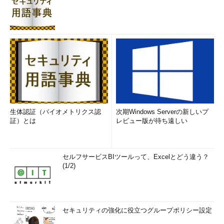
Pandas
Pandasは大規模データ処理用のライブラリです。機械学習の
処理に利用する場合には、主にデータの前処理に威力を発揮しま
す。いくつかの典型的なデータフォーマットを高速に読み込むこ
生体認証（バイオメトリクス認
次期Windows Serverの新しいプ
とができ、その後のデータ加工も高速にできます。
証）とは
レビュー版が待ち遠しい
Pandasは基本データ型として「Series」「DataFrame」とい
う型を持ち、これらの仕様が特徴的です。SeriesとDataFrameは
セルフサービスBIツールって、Excelとどう違う？
それぞれ1次元配列と2次元配列に対応しますが、両方ともインデ
(1/2)
ックスが付けられていて、インデックスによる高速なアクセスが
可能です。また、DataFrameはSQLのような処理ができ、高速な
Group-byエンジンと集合関数が利用できます。
セキュリティの強化に役立つグループポリシー設定
Pythonの標準的な機械学習ライブラリ「Scikit-learn」