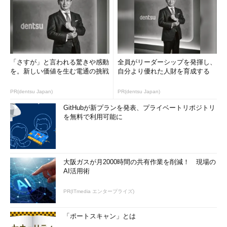
Jupyter Notebookを起動すると、Webブラウザからアクセス
可能なサーバを起動します。Webブラウザを通して、Pythonの
コードが実行可能な視覚的で直感的なAPIを提供します。インタ
ラクティブに試行を繰り返しながらコードを試すのに適していま
す。そのように試行錯誤した結果を保存して再利用することも簡
「さすが」と言われる驚きや感動
全員がリーダーシップを発揮し、
単にできます。Markdown形式で整形されたドキュメントを挿入
を。新しい価値を生む電通の挑戦
自分より優れた人財を育成する
することも可能なので、ドキュメントとコード片を混ぜたプレゼ
PR(dentsu Japan)
PR(dentsu Japan)
ンテーションをするのにも適しています。
GitHubが新プランを発表、プライベートリポジトリ
Jupyter Notebookを気軽に試してみるには、本家サイトでデ
を無料で利用可能に
モ用のサーバが公開されていて、コード（ノートブック）のサン
プルも（Python以外にも）いくつか用意されています。
こちら
を参照してください。
大阪ガスが月2000時間の共有作業を削減！ 現場の
AI活用術
大規模データ処理を高速に行えるライブラリ「Pandas」
PR(ITmedia エンタープライズ)
「ポートスキャン」とは