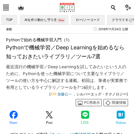
TOP
AIを作り動かし守り生かす
ロー/ノーコード
クラウドネイ
連載
2016年11月24日 公開
Pythonで始める機械学習入門（1）
Pythonで機械学習／Deep Learningを始めるなら
知っておきたいライブラリ／ツール7選
最近流行の機械学習／Deep Learningを試してみたいという人の
ために、Pythonを使った機械学習について主要なライブラリ／
ツールの使い方を中心に解説する連載。初回は、筆者が実業務で
有用としているライブラリ／ツールを7つ紹介します。
[
加藤公一
，シルバーエッグ・テクノロジー]
PC用表示
関連情報
Share
Post
LINE
Hatena