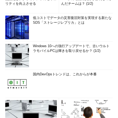
リティを向上させる
んだチームは？ (1/2)
Gensim
Gensimは自然言語処理のライブラリです。テキスト処理のツ
低コストでデータの災害復旧対策を実現する新たな
ールが提供されており、TF-IDF（Term Frequency-Inverse
SDS「ストレージレプリカ」とは
Document Frequency）、LSA（Latent Semantic Analysis）、
LDA（Linear Discriminant Analysis）、word2vecなどの典型的
なアルゴリズムも提供されています。
Windows 10への強行アップデートで、古いウルト
ラモバイルPCは輝きを取り戻せるか？ (1/2)
自然言語処理のライブラリとしては、他に「
NLTK（Natural
Language ToolKit）
」が有名ですが、NLTKがより一般的なAPIな
のに対して、Gensimはトピックモデルに特化しているのが特徴
的で、文書の分類などをするのに便利です。本連載では後の回で
国内DevOpsトレンドは、これからが本番
Gensimの使用例を示そうと思います。
グーグルが開発したDeep Learning用エンジン／ライブラリ
「TensorFlow」