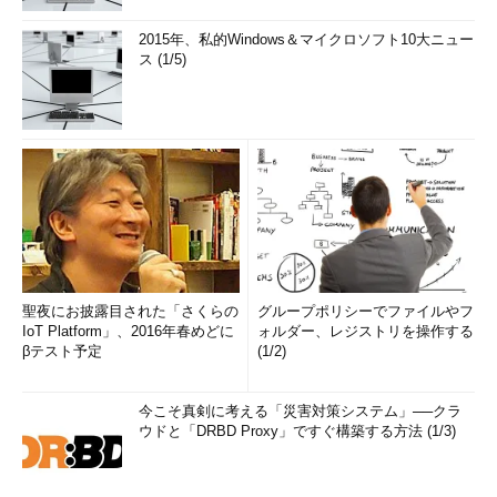
2015年、私的Windows＆マイクロソフト10大ニュー
ス (1/5)
聖夜にお披露目された「さくらの
グループポリシーでファイルやフ
IoT Platform」、2016年春めどに
ォルダー、レジストリを操作する
βテスト予定
(1/2)
今こそ真剣に考える「災害対策システム」──クラ
ウドと「DRBD Proxy」ですぐ構築する方法 (1/3)