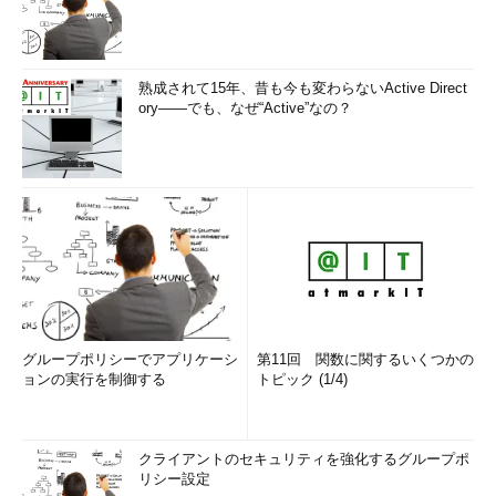
熟成されて15年、昔も今も変わらないActive Direct
ory――でも、なぜ“Active”なの？
Scikit-learn
Scikit-learnはPythonの標準的な機械学習ライブラリです。機
械学習のアルゴリズムで主要なものが実装されています。分類、
回帰、クラスタリングなどさまざまなタスクについてのアルゴリ
グループポリシーでアプリケーシ
第11回 関数に関するいくつかの
ョンの実行を制御する
トピック (1/4)
ズムが提供されており、また、ハイパーパラメータのグリッドサ
ーチ、交差検定などの評価時に便利な道具も提供されています。
また、さまざまなアルゴリズムについて一貫的なインタフェー
クライアントのセキュリティを強化するグループポ
リシー設定
スを提供しているのが特徴的です。アルゴリズムを後で変更して