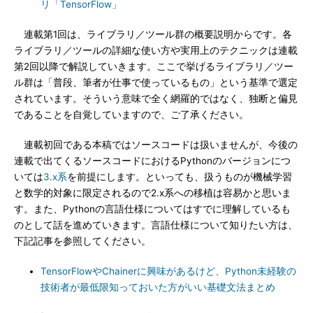
リ「TensorFlow」
連載第1回は、ライブラリ／ツール群の概要説明からです。各
ライブラリ／ツールの詳細な使い方や実用上のテクニックは連載
第2回以降で解説していきます。ここで挙げるライブラリ／ツー
ル群は「普段、筆者が仕事で使っているもの」という基準で選定
されています。そういう意味で全く網羅的ではなく、独断と偏見
であることを自覚していますので、ご了承ください。
連載初回である本稿ではソースコードは扱いませんが、今後の
連載で出てくるソースコードにおけるPythonのバージョンにつ
いては
3.x系
を前提にします。といっても、扱うものが機械学習
と数学的対象に限定されるので2.x系への移植は容易かと思いま
す。また、Pythonの言語仕様についてはすでに理解しているも
のとして話を進めていきます。言語仕様について知りたい方は、
下記記事を参照してください。
TensorFlowやChainerに興味があるけど、Python未経験の
技術者が最低限知っておいた方がいい基礎文法まとめ