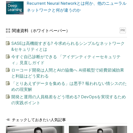
あります。また、分析結果のプレゼンテーションにも便利です。
Recurrent Neural Networkとは何か、他のニューラル
そのことから、機械学習をやる上でMatplotlibの使い方をある程
ネットワークと何が違うのか
度知っておく価値はあると考えます。
実行結果を確認しながら実行できるWebエディタ「Jupyter
関連資料（ホワイトペーパー）
PR
Notebook」
SASEは高機能すぎる? 今求められるシンプルなネットワーク
&セキュリティとは
今すぐ自己診断ができる 「アイデンティティーセキュリテ
ィ」見直しガイド
ローコード開発は人間とAIの協働へ AI搭載型で経費節減効果
と利益はどう変わる
「とりあえずデータを集める」は悪手? 報われない情シスのた
めの現実解
Jupyter Notebook
開発と運用の人員格差をどう埋める? DevOpsを実現するため
の実践ポイント
Jupyter Notebookは、実行結果を可視化して確認しながらプ
ログラムを実行できる環境です。かつては「IPython
チェックしておきたい人気記事
Notebook」と呼ばれていましたが、Python以外の言語にも対応
して今の呼び名になっています。