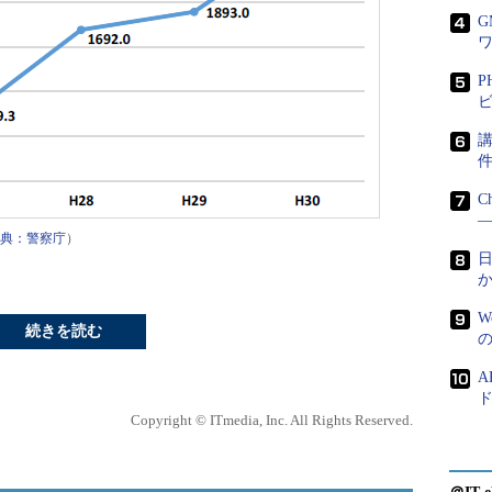
P
ビ
講
C
―
典：警察庁
）
日
W
続きを読む
A
ド
Copyright © ITmedia, Inc. All Rights Reserved.