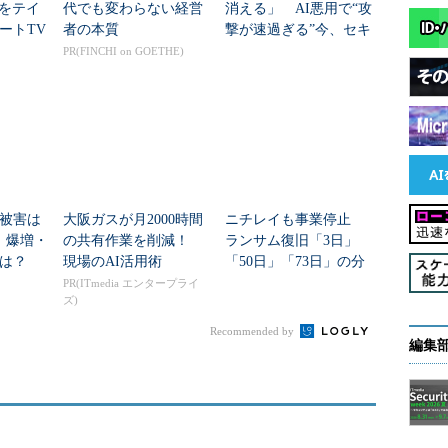
」をテイ
代でも変わらない経営
消える」 AI悪用で“攻
ートTV
者の本質
撃が速過ぎる”今、セキ
をボット
ュリティチームが勝つ
PR(FINCHI on GOETHE)
には
被害は
大阪ガスが月2000時間
ニチレイも事業停止
 爆増・
の共有作業を削減！
ランサム復旧「3日」
は？
現場のAI活用術
「50日」「73日」の分
岐点 医療・港湾・物
PR(ITmedia エンタープライ
ズ)
流のサイバー攻撃に学
ぶ
Recommended by
編集