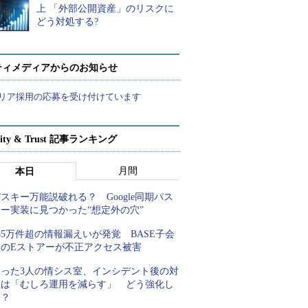
上 「外部公開資産」のリスクに
どう対処する?
ティメディアからのお知らせ
リア採用の応募を受け付けています
rity & Trust 記事ランキング
月間
本日
スキー万能説破れる？ Google同期パス
キー実装に見つかった“想定外の穴”
85万件超の情報漏えいが発覚 BASE子会
社のEストアーが不正アクセス被害
たった3人の情シス室、インシデント後の対
策は「むしろ運用を減らす」 どう強化し
た？