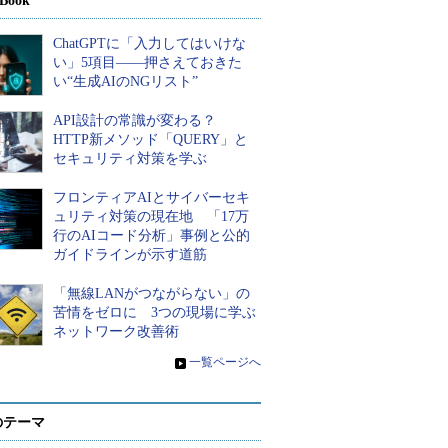
Book
ChatGPTに「入力してはいけな
い」5項目――押さえておきた
い“生成AIのNGリスト”
API設計の常識が変わる？
HTTP新メソッド「QUERY」と
セキュリティ対策を学ぶ
フロンティアAIとサイバーセキ
ュリティ対策の現在地 「17万
行のAIコード分析」事例と公的
ガイドラインが示す道筋
「無線LANがつながらない」の
苦情をゼロに 3つの現場に学ぶ
ネットワーク改善術
»
一覧ページへ
のテーマ