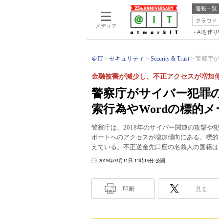
連載一覧
クラウド
メディア
AIを作
＠IT
セキュリティ
Security & Trust
警察庁が
金融被害が減少し、不正アクセスが増加
警察庁がサイバー犯罪の
索行為やWordの標的
警察庁は、2018年のサイバー関連の攻撃や
ポートへのアクセスが増加傾向にある。標的型
えている。不正送金先口座の名義人の国籍は
2019年03月11日 11時15分 公開
印刷
見る