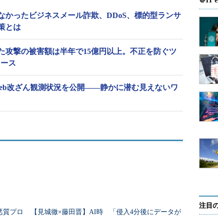
＠IT e
れなかったビジネスメール詐欺、DDoS、標的型ランサ
策とは
た攻撃の被害額は半年で15億円以上。不正を防ぐツ
リース
 Web改ざん観測状況を公開――静かに潜む見えないワ
注目
、悪質プロ
【見城徹×藤田晋】AI時
「侵入4分後にデータが