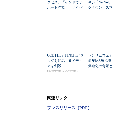
クセス」「インドでサ
キシ「NetNut
ポート詐欺」 サイバ
クダウン スマ
ー犯罪“過去最多”の中
など200万台超
身
化
GOETHEとFINCHIがタ
ランサムウェア
ッグを組み、新メディ
前年比389％増
アを創設
爆速化の背景と
PR(FINCHI on GOETHE)
関連リンク
プレスリリース（PDF）