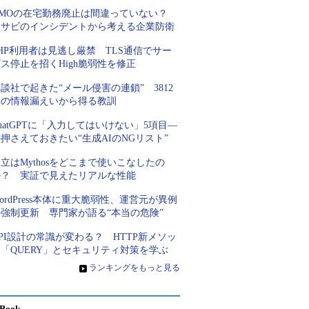
GMOの在宅勤務廃止は間違っていない？
ワサビのインシデントから考える企業防衛
HP利用者は見逃し厳禁 TLS通信でサー
ス停止を招くHigh脆弱性を修正
談社で起きた“メール侵害の連鎖” 3812
件の情報漏えいから得る教訓
hatGPTに「入力してはいけない」5項目―
押さえておきたい“生成AIのNGリスト”
立はMythosをどこまで使いこなしたの
か？ 実証で見えたリアルな性能
ordPress本体に重大脆弱性、運営元が異例
の強制更新 専門家が語る“本当の危険”
PI設計の常識が変わる？ HTTP新メソッ
「QUERY」とセキュリティ対策を学ぶ
»
ランキングをもっと見る