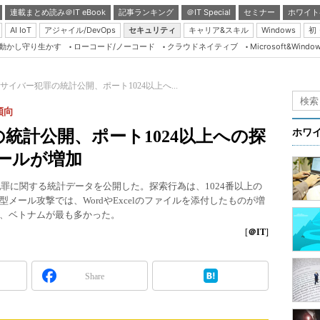
連載まとめ読み＠IT eBook
記事ランキング
＠IT Special
セミナー
ホワイト
AI IoT
アジャイル/DevOps
セキュリティ
キャリア&スキル
Windows
初
り動かし守り生かす
ローコード/ノーコード
クラウドネイティブ
Microsoft&Windo
Server & Storage
HTML5 + UX
サイバー犯罪の統計公開、ポート1024以上へ...
Smart & Social
傾向
Coding Edge
統計公開、ポート1024以上への探
ホワ
Java Agile
メールが増加
Database Expert
犯罪に関する統計データを公開した。探索行為は、1024番以上の
Linux ＆ OSS
メール攻撃では、WordやExcelのファイルを添付したものが増
、ベトナムが最も多かった。
Master of IP Networ
[
＠IT
]
Security & Trust
Test & Tools
Share
Insider.NET
ブログ