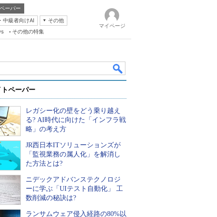
ペーパー
・中級者向けAI
その他
マイページ
ws
その他の特集
イトペーパー
レガシー化の壁をどう乗り越え
る? AI時代に向けた「インフラ戦
略」の考え方
JR西日本ITソリューションズが
k
「監視業務の属人化」を解消し
た方法とは?
ニデックアドバンステクノロジ
ーに学ぶ「UIテスト自動化」 工
数削減の秘訣は?
ランサムウェア侵入経路の80%以