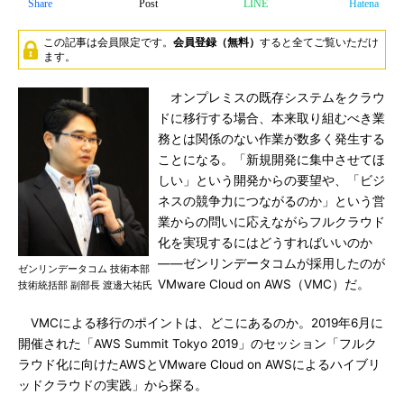
Share
Post
LINE
Hatena
この記事は会員限定です。
会員登録（無料）
すると全てご覧いただけ
ます。
オンプレミスの既存システムをクラウ
ドに移行する場合、本来取り組むべき業
務とは関係のない作業が数多く発生する
ことになる。「新規開発に集中させてほ
しい」という開発からの要望や、「ビジ
ネスの競争力につながるのか」という営
業からの問いに応えながらフルクラウド
化を実現するにはどうすればいいのか
――ゼンリンデータコムが採用したのが
ゼンリンデータコム 技術本部
VMware Cloud on AWS（VMC）だ。
技術統括部 副部長 渡邊大祐氏
VMCによる移行のポイントは、どこにあるのか。2019年6月に
開催された「AWS Summit Tokyo 2019」のセッション「フルク
ラウド化に向けたAWSとVMware Cloud on AWSによるハイブリ
ッドクラウドの実践」から探る。