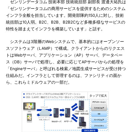
ゼンリンデータコム 技術本部 技術統括部 副部長 渡邊大祐氏は
「ゼンリンデータコムの商用サービスを提供するためのシステム
インフラ全般を担当しています。開発部隊約150人に対し、技術
統括部は10人弱。B2C、B2B、B2B2Cなど多種多様なサービスの
特性を踏まえてインフラを構築しています」と話す。
システムは3階層のWebシステムで、基本的にはオープンソー
スソフトウェア（LAMP）で構成。クライアントからのリクエス
トはWebサーバ、アプリケーション（AP）サーバ、データベー
ス（DB）サーバで処理し、必要に応じてAPサーバからの処理を
「Engineサーバ」と呼ばれる検索／地図生成サービスが受け持つ
仕組みだ。インフラとして管理するのは、ファシリティの面か
ら、これらミドルウェアの一部だ。