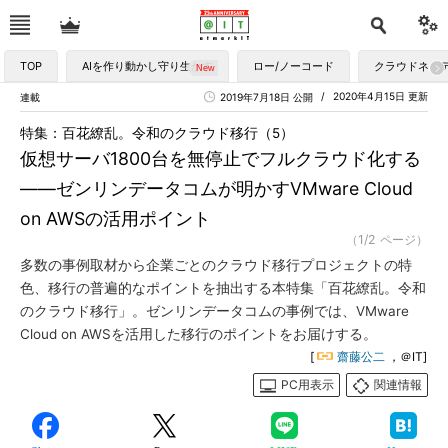
TOP
AIを作り動かし守り生かす
ロー/ノーコード
クラウドネイ
2020年4月15日 更新
連載
2019年7月18日 公開
特集：百花繚乱。令和のクラウド移行（5）
仮想サーバ1800台を無停止でフルクラウド化する
――ゼンリンデータコムが明かすVMware Cloud
on AWSの活用ポイント
（1/2 ページ）
多数の事例取材から企業ごとのクラウド移行プロジェクトの特
色、移行の普遍的なポイントを抽出する本特集「百花繚乱。令和
のクラウド移行」。ゼンリンデータコムの事例では、VMware
Cloud on AWSを活用した移行のポイントをお届けする。
[
齋藤公二
，＠IT]
PC用表示
関連情報