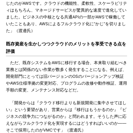
じたのがAWSです。クラウドの機能性、柔軟性、スケーラビリテ
ィはもちろん、マネージドサービスが驚異的な速度で進化してい
ました。ビジネスの中核となる共通APIの一部がAWSで稼働して
いたこともあり、AWSによるフルクラウド化に“かじ”を切りまし
た」（渡邊氏）
既存資産を生かしつつクラウドのメリットを享受できる点を
評価
ただ、既存システムをAWSに移行する場合、本来取り組むべき
業務とは関係のない作業が数多く発生することになる。例えば、
開発部門にとっては旧バージョンのOSのバージョンアップ検証
やAWS仕様準拠の変更対応、プログラムの改修や動作検証、運用
手順の変更、メンテナンス対応などだ。
「開発からは『クラウド移行よりも新規開発に集中させてほし
い』という要望があり、営業からは『移行はもうかるのか』『ビ
ジネスの競争力につながるのか』と問われます。そうした声に応
えながらフルクラウド化を実現するにはどうすればいいのか――
そこで採用したのがVMCです」（渡邊氏）