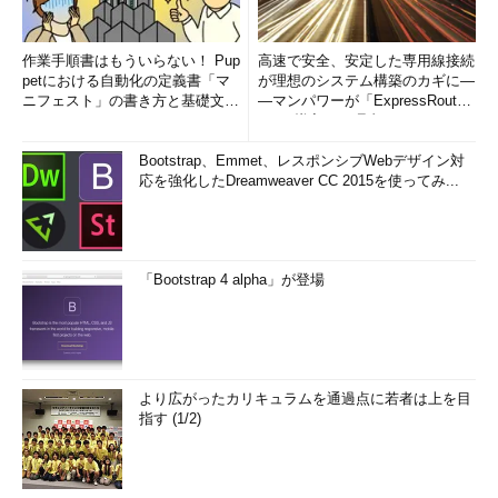
作業手順書はもういらない！ Pup
高速で安全、安定した専用線接続
petにおける自動化の定義書「マ
が理想のシステム構築のカギに―
ニフェスト」の書き方と基礎文法
―マンパワーが「ExpressRout
まとめ (1/5)
e」を導入した理由
Bootstrap、Emmet、レスポンシブWebデザイン対
応を強化したDreamweaver CC 2015を使ってみ...
「Bootstrap 4 alpha」が登場
より広がったカリキュラムを通過点に若者は上を目
指す (1/2)