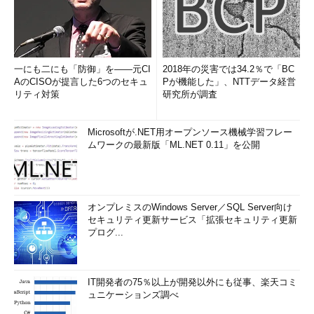
一にも二にも「防御」を――元CI
2018年の災害では34.2％で「BC
AのCISOが提言した6つのセキュ
Pが機能した」、NTTデータ経営
リティ対策
研究所が調査
Microsoftが.NET用オープンソース機械学習フレー
ムワークの最新版「ML.NET 0.11」を公開
オンプレミスのWindows Server／SQL Server向け
セキュリティ更新サービス「拡張セキュリティ更新
プログ...
IT開発者の75％以上が開発以外にも従事、楽天コミ
ュニケーションズ調べ