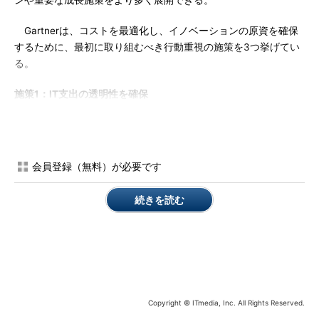
ンや重要な成長施策をより多く展開できる。
Gartnerは、コストを最適化し、イノベーションの原資を確保
するために、最初に取り組むべき行動重視の施策を3つ挙げてい
る。
施策1：IT支出の透明性を確保
最初にすべきことは、予算のうちどれだけの割合が、業務を支
えるシステムの運用管理に使われているかを算出することだ。一
般的に、これはIT部門の予算の中で最も金額が大きく、差別化効
会員登録（無料）が必要です
果が最も小さい費目だ。CIOは、全社的なIT支出を明確かつ包括
的に把握し、非効率や過剰支出に目を光らせる必要がある。
続きを読む
特に注意すべきなのが年間メンテナンス契約だ。実態が追跡し
にくいからだ。CIOは任期中毎年、これらの契約を再評価し、見
直しか交渉かを判断すべきだ。
施策2：インフラを集約、簡素化
Copyright © ITmedia, Inc. All Rights Reserved.
自社がインフラ資産を最後に棚卸ししたのがいつか分からない