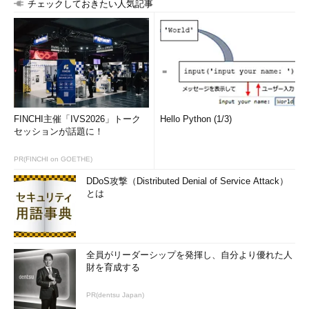
ネージドセキュリティサービスでは、24時間週7日、多くの場合
チェックしておきたい人気記事
はセキュリティ専門家を雇うのと同様のコストで、セキュリティ
サービスを受けられる。
出典：
3 Kick-Off Initiatives for Cost Optimization
（Smarter
with Gartner）
筆者 Kasey Panetta
FINCHI主催「IVS2026」トーク
Hello Python (1/3)
セッションが話題に！
Brand Content Manager at Gartner
PR(FINCHI on GOETHE)
DDoS攻撃（Distributed Denial of Service Attack）
とは
全員がリーダーシップを発揮し、自分より優れた人
財を育成する
PR(dentsu Japan)