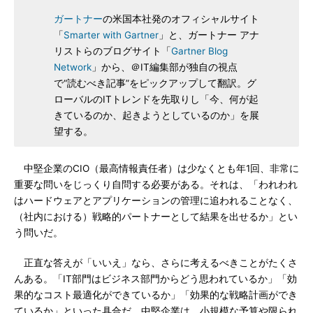
ガートナー
の米国本社発のオフィシャルサイト
「
Smarter with Gartner
」と、ガートナー アナ
リストらのブログサイト「
Gartner Blog
Network
」から、＠IT編集部が独自の視点
で“読むべき記事”をピックアップして翻訳。グ
ローバルのITトレンドを先取りし「今、何が起
きているのか、起きようとしているのか」を展
望する。
中堅企業のCIO（最高情報責任者）は少なくとも年1回、非常に
重要な問いをじっくり自問する必要がある。それは、「われわれ
はハードウェアとアプリケーションの管理に追われることなく、
（社内における）戦略的パートナーとして結果を出せるか」とい
う問いだ。
正直な答えが「いいえ」なら、さらに考えるべきことがたくさ
んある。「IT部門はビジネス部門からどう思われているか」「効
果的なコスト最適化ができているか」「効果的な戦略計画ができ
ているか」といった具合だ。中堅企業は、小規模な予算や限られ