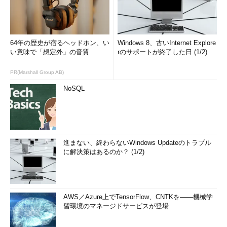
64年の歴史が宿るヘッドホン、い
Windows 8、古いInternet Explore
い意味で「想定外」の音質
rのサポートが終了した日 (1/2)
PR(Marshall Group AB)
NoSQL
進まない、終わらないWindows Updateのトラブル
に解決策はあるのか？ (1/2)
AWS／Azure上でTensorFlow、CNTKを――機械学
習環境のマネージドサービスが登場