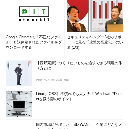
Google Chromeで「不正なファイ
セキュリティベンダー2社のリポ
ル」と誤判定されたファイルをダ
ートに見る「攻撃の高度化」のい
ウンロードする
ま (1/3)
【西野亮廣】つくりたいものを追求できる環境の作
り方とは
PR(FINCHI on GOETHE)
Linux／OSSに不慣れでも大丈夫！ WindowsでDock
erを扱う際のポイント
国内市場に登場した「SD-WAN」、企業にどんなメ