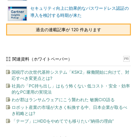
サポートに費やす時間が減少する。
セキュリティ向上に効果的なパスワードレス認証の
導入を検討する時期が来た
これらの施策の目的は、インフラを縮小することではない。イ
ンフラはビジネスの重要な要素だ。これらの施策は、投入する財
過去の連載記事が 120 件あります
務リソースとスタッフの時間を最小限に抑えながら、インフラを
提供することを目的としている。
施策3：クラウドやマネージドサービスを検討または再検討
関連資料（ホワイトペーパー）
PR
クラウドやXaaSソリューションは、スキルギャップやスタッ
フ不足の対処に役立つ。これらの選択肢は、オンプレミスソリュ
国税庁の次世代基幹システム「KSK2」稼働開始に向けて、対
ーションより高くつく場合もあるが、スタッフが付加価値の低い
応すべき変更点とは?
業務に費やす時間の減少につながる。これにより、ITスタッフは
社員の「PC持ち出し」はもう怖くない 低コスト・安全・効率
より戦略的に貢献でき、リソースを日々のメンテナンスではな
的なPC運用の実現法
く、イノベーションやビジネスに関する取り組みに配分できる。
わが郡はランサムウェアにこう襲われた 敏腕CIO語る
ロボット産業の市場が大きく転換する中、日本企業が取るべ
また、クラウドやXaaSソリューションは、中堅企業の多くが
き戦略とは?
てこずる分野のスキルギャップを埋めるのに利用できる。例え
「テープ」にHDDをやめてでも移りたい“納得の理由”
ば、中堅企業の44％は、セキュリティ専任の社員がいないとい
う調査結果がある。クラウドベースのセキュリティサービスやマ