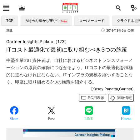
TOP
AIを作り動かし守り生かす
ロー/ノーコード
クラウドネイ
連載
2019年9月6日 公開
Gartner Insights Pickup（123）
ITコスト最適化で最初に取り組むべき3つの施策
中堅企業のIT責任者は、自社におけるビジネストランスフォーメ
ーションの原資の確保につながるよう、ITコストの最適化を積極
的に進めなければならない。ITインフラの規模を縮小することな
く、即座に取り組める3つの施策を紹介する。
[Kasey Panetta,Gartner]
PC用表示
関連情報
Share
Post
LINE
Hatena