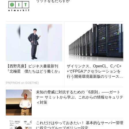
リットをもたらすか
【西野亮廣】ビジネス書最新刊
ザイリンクス、OpenCL、C／C+
『北極星 僕たちはどう働くか』
+でFPGAアクセラレーションを
行う開発環境最新版のリリースを
発表
PR(FINCHI on GOETHE)
未知の脅威に対抗するための「6原則」――ガート
ナー サミットから学ぶ、これからの情報セキュリテ
ィ対策
これだけはやっておきたい！ 基本的なサーバー管理
に役立つグループポリシー設定