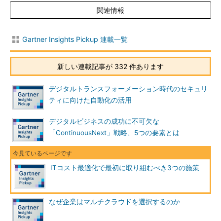
なら、今がそうすべき時だ。それはインフラの標準化と集約を行
関連情報
うためだ。冒頭の「われわれは管理に時間を取られすぎることな
く、ビジネスに価値をもたらすことができるか」という問いへの
答えが「いいえ」なら、幾つかの解決策を考えなければならな
Gartner Insights Pickup 連載一覧
い。
新しい連載記事が 332 件あります
1．多機能セキュリティアプライアンス：
統合型の脅威管理イン
フラでセキュリティインフラを簡素化する。こうしたアプライア
デジタルトランスフォーメーション時代のセキュリ
ンスは、中堅企業のほとんどのニーズに対応できるほど堅牢（け
ティに向けた自動化の活用
んろう）だ。
デジタルビジネスの成功に不可欠な
2．ハイパーコンバージドインフラ（HCI）アプライアンス：
単
「ContinuousNext」戦略、5つの要素とは
一のHCIアプライアンスで100～150台の本番サーバと最大100TB
のストレージをサポートできるだろう。これは中堅企業の一般的
なIT規模だ。HCIアプライアンスは、ネットワークやコンピュー
ITコスト最適化で最初に取り組むべき3つの施策
タ、ストレージの簡素化を実現する。
3．標準化：
ときには、標準化よりもビジネスニーズを優先しな
なぜ企業はマルチクラウドを選択するのか
ければならないこともある。だが、一般的に、デスクトップやア
プリケーションのプラットフォームを標準化すれば、スタッフが