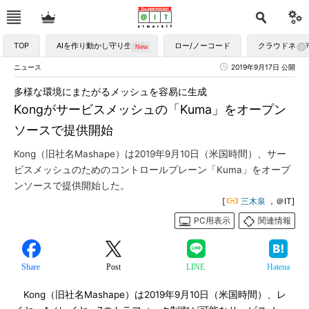
TOP
AIを作り動かし守り生かす
ロー/ノーコード
クラウドネイ
ニュース
2019年9月17日 公開
多様な環境にまたがるメッシュを容易に生成
Kongがサービスメッシュの「Kuma」をオープン
ソースで提供開始
Kong（旧社名Mashape）は2019年9月10日（米国時間）、サー
ビスメッシュのためのコントロールプレーン「Kuma」をオープ
ンソースで提供開始した。
[
三木泉
，＠IT]
PC用表示
関連情報
Share
Post
LINE
Hatena
Kong（旧社名Mashape）は2019年9月10日（米国時間）、レ