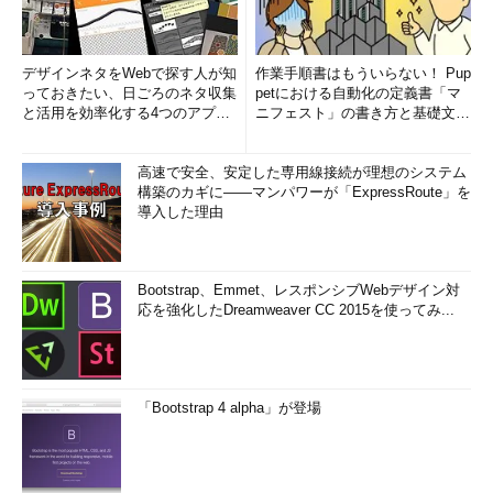
デザインネタをWebで探す人が知
作業手順書はもういらない！ Pup
っておきたい、日ごろのネタ収集
petにおける自動化の定義書「マ
と活用を効率化する4つのアプリ
ニフェスト」の書き方と基礎文法
(1/3)
まとめ (1/5)
高速で安全、安定した専用線接続が理想のシステム
構築のカギに――マンパワーが「ExpressRoute」を
導入した理由
Bootstrap、Emmet、レスポンシブWebデザイン対
応を強化したDreamweaver CC 2015を使ってみ...
「Bootstrap 4 alpha」が登場