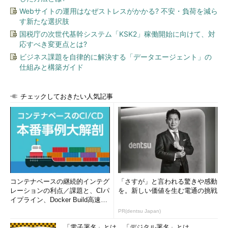
Webサイトの運用はなぜストレスがかかる? 不安・負荷を減ら
す新たな選択肢
国税庁の次世代基幹システム「KSK2」稼働開始に向けて、対
応すべき変更点とは?
ビジネス課題を自律的に解決する「データエージェント」の
仕組みと構築ガイド
チェックしておきたい人気記事
コンテナベースの継続的インテグ
「さすが」と言われる驚きや感動
レーションの利点／課題と、CIパ
を。新しい価値を生む電通の挑戦
イプライン、Docker Build高速化
のコツ (1/2...
PR(dentsu Japan)
「電子署名」とは、「デジタル署名」とは