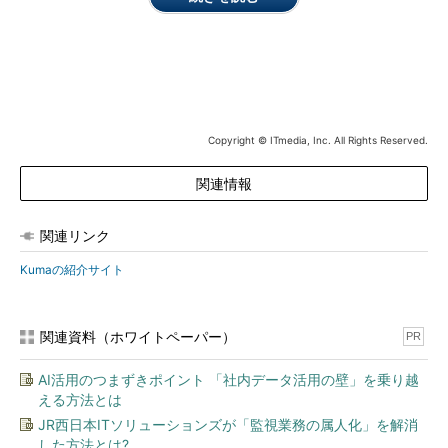
以上の企業組織からKongが学んだ教訓を基に構築されていると
いう。同社はまた、Envoyプロジェクトへの貢献を継続する予定
という。
Copyright © ITmedia, Inc. All Rights Reserved.
関連情報
関連リンク
Kumaの紹介サイト
関連資料（ホワイトペーパー）
PR
AI活用のつまずきポイント 「社内データ活用の壁」を乗り越
える方法とは
JR西日本ITソリューションズが「監視業務の属人化」を解消
した方法とは?