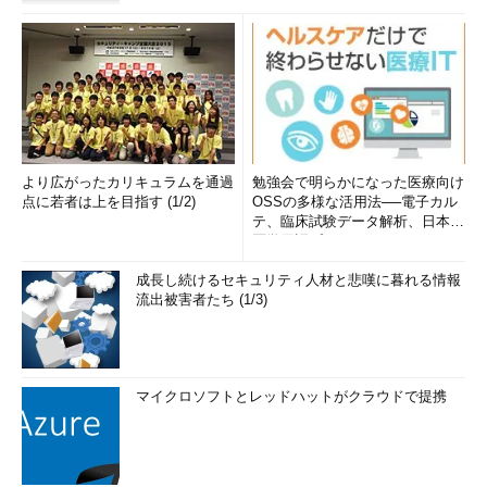
より広がったカリキュラムを通過
勉強会で明らかになった医療向け
点に若者は上を目指す (1/2)
OSSの多様な活用法──電子カル
テ、臨床試験データ解析、日本語
医学用語プラットフォーム、画...
成長し続けるセキュリティ人材と悲嘆に暮れる情報
流出被害者たち (1/3)
マイクロソフトとレッドハットがクラウドで提携