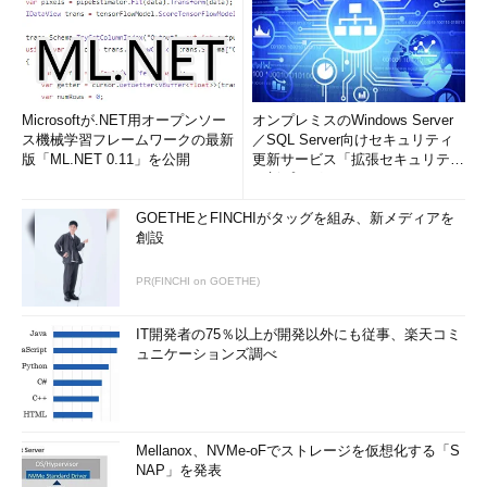
Microsoftが.NET用オープンソー
オンプレミスのWindows Server
ス機械学習フレームワークの最新
／SQL Server向けセキュリティ
版「ML.NET 0.11」を公開
更新サービス「拡張セキュリティ
更新プログ...
GOETHEとFINCHIがタッグを組み、新メディアを
創設
PR(FINCHI on GOETHE)
IT開発者の75％以上が開発以外にも従事、楽天コミ
ュニケーションズ調べ
Mellanox、NVMe-oFでストレージを仮想化する「S
NAP」を発表