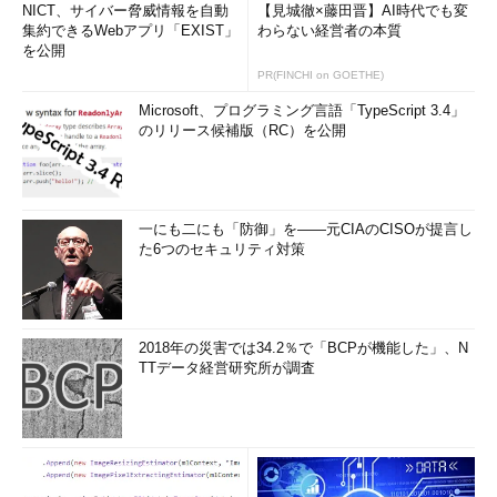
NICT、サイバー脅威情報を自動
【見城徹×藤田晋】AI時代でも変
集約できるWebアプリ「EXIST」
わらない経営者の本質
を公開
PR(FINCHI on GOETHE)
Microsoft、プログラミング言語「TypeScript 3.4」
のリリース候補版（RC）を公開
一にも二にも「防御」を――元CIAのCISOが提言し
た6つのセキュリティ対策
2018年の災害では34.2％で「BCPが機能した」、N
TTデータ経営研究所が調査