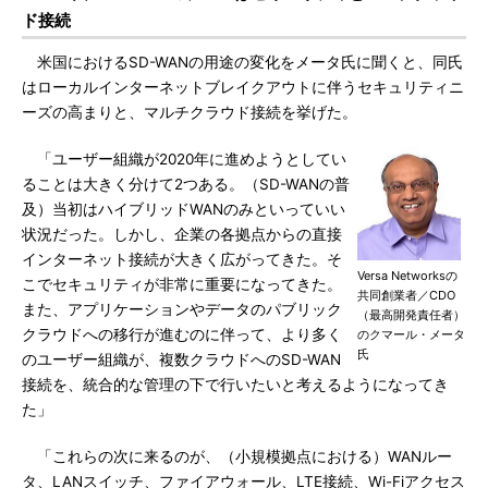
ド接続
米国におけるSD-WANの用途の変化をメータ氏に聞くと、同氏
はローカルインターネットブレイクアウトに伴うセキュリティニ
ーズの高まりと、マルチクラウド接続を挙げた。
「ユーザー組織が2020年に進めようとしてい
ることは大きく分けて2つある。（SD-WANの普
及）当初はハイブリッドWANのみといっていい
状況だった。しかし、企業の各拠点からの直接
インターネット接続が大きく広がってきた。そ
Versa Networksの
こでセキュリティが非常に重要になってきた。
共同創業者／CDO
また、アプリケーションやデータのパブリック
（最高開発責任者）
クラウドへの移行が進むのに伴って、より多く
のクマール・メータ
氏
のユーザー組織が、複数クラウドへのSD-WAN
接続を、統合的な管理の下で行いたいと考えるようになってき
た」
「これらの次に来るのが、（小規模拠点における）WANルー
タ、LANスイッチ、ファイアウォール、LTE接続、Wi-Fiアクセス