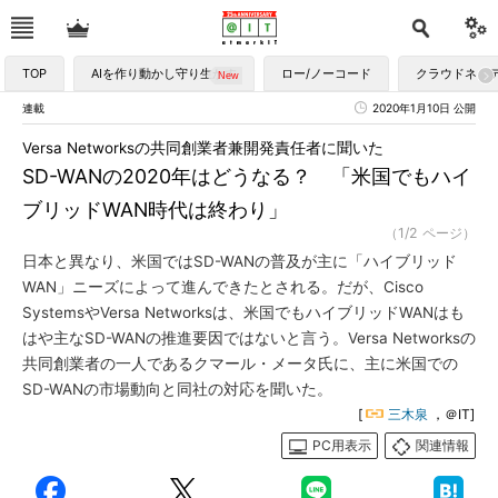
TOP
AIを作り動かし守り生かす
ロー/ノーコード
クラウドネイ
連載
2020年1月10日 公開
Versa Networksの共同創業者兼開発責任者に聞いた
SD-WANの2020年はどうなる？ 「米国でもハイ
ブリッドWAN時代は終わり」
（1/2 ページ）
日本と異なり、米国ではSD-WANの普及が主に「ハイブリッド
WAN」ニーズによって進んできたとされる。だが、Cisco
SystemsやVersa Networksは、米国でもハイブリッドWANはも
はや主なSD-WANの推進要因ではないと言う。Versa Networksの
共同創業者の一人であるクマール・メータ氏に、主に米国での
SD-WANの市場動向と同社の対応を聞いた。
[
三木泉
，＠IT]
PC用表示
関連情報