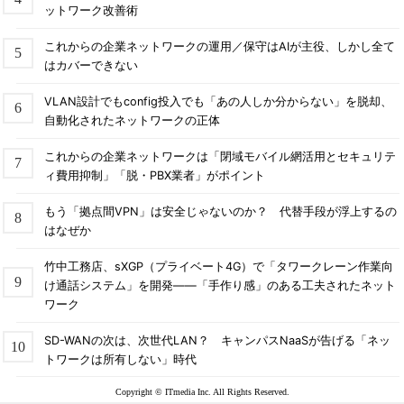
ットワーク改善術
これからの企業ネットワークの運用／保守はAIが主役、しかし全て
はカバーできない
VLAN設計でもconfig投入でも「あの人しか分からない」を脱却、
自動化されたネットワークの正体
これからの企業ネットワークは「閉域モバイル網活用とセキュリテ
ィ費用抑制」「脱・PBX業者」がポイント
もう「拠点間VPN」は安全じゃないのか？ 代替手段が浮上するの
はなぜか
竹中工務店、sXGP（プライベート4G）で「タワークレーン作業向
け通話システム」を開発――「手作り感」のある工夫されたネット
ワーク
SD-WANの次は、次世代LAN？ キャンパスNaaSが告げる「ネッ
トワークは所有しない」時代
Copyright © ITmedia Inc. All Rights Reserved.