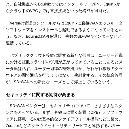
と、自社拠点からEquinixまではインターネットVPN、Equinixか
らクラウドのVPCまでは直接接続といった構成が可能だ。
Versaの管理コンソールからはEquinixに直接WANエッジルータ
ソフトウェアをインストールし起動できるようになっているとい
う。なお、EquinixはAPIを通じ、複数のSD-WANベンダーなどと
連携している。
バブリッククラウド接続に関する新たな傾向は、ユーザー組織
における複数クラウドの併用が広がってきていることにあるとメ
ータ氏は話す。ユーザー組織の複数拠点が、それぞれ複数のクラ
ウドとの間で通信を行うようになり、複雑化する。その統合管理
が、SD-WANへの新たなニーズとして浮上しているという。
セキュリティに関する期待が高まる
SD-WANベンダーは、セキュリティについて、さまざまなスタ
ンスをとっている。まず、各拠点に置く装置（CPE）／ソフトウ
ェアに搭載するのは基本的なファイアウォール機能などに留め、
Zscalerなどのクラウドセキュリティサービスと連携するパター