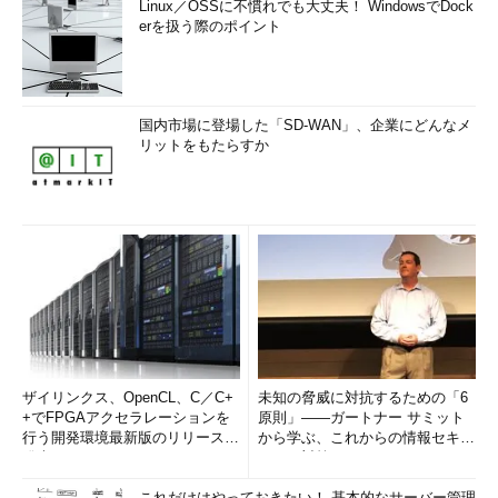
Linux／OSSに不慣れでも大丈夫！ WindowsでDock
erを扱う際のポイント
国内市場に登場した「SD-WAN」、企業にどんなメ
リットをもたらすか
ザイリンクス、OpenCL、C／C+
未知の脅威に対抗するための「6
+でFPGAアクセラレーションを
原則」――ガートナー サミット
行う開発環境最新版のリリースを
から学ぶ、これからの情報セキュ
発表
リティ対策
これだけはやっておきたい！ 基本的なサーバー管理