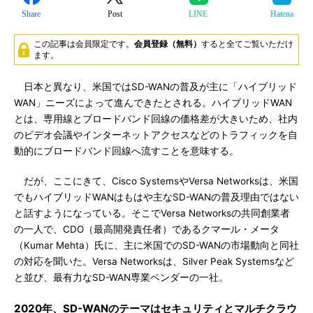
Share
Post
LINE
Hatena
この記事は会員限定です。
会員登録（無料）
すると全てご覧いただけ
ます。
日本と異なり、米国ではSD-WANの普及が主に「ハイブリッド
WAN」ニーズによって進んできたとされる。ハイブリッドWAN
とは、専用線とブロードバンド回線の価格差が大きいため、社内
のビデオ会議やインターネットアクセスなどのトラフィックを自
動的にブロードバンド回線へ流すことを意味する。
だが、ここにきて、Cisco SystemsやVersa Networksは、米国
でもハイブリッドWANはもはや主なSD-WANの普及理由ではない
と話すようになっている。そこでVersa Networksの共同創業者
の一人で、CDO（最高開発責任者）であるクマール・メータ
（Kumar Mehta）氏に、主に米国でのSD-WANの市場動向と同社
の対応を聞いた。Versa Networksは、Silver Peak Systemsなど
と並び、最有力なSD-WAN専業ベンダーの一社。
2020年、SD-WANのテーマはセキュリティとマルチクラウ