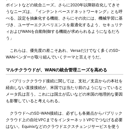
ポイントなどの統合ニーズ。さらに2020年以降顕在化してきそ
うなニーズは、『インテントベースドネットワーキング』とも呼
べる、設定を抽象化する機能、さらにその次には、機械学習に基
づき、ユーザーエクスペリエンスを最適化するよう、セキュリテ
ィおよびWANを自動制御する機能が求められるようになるだろ
う」
これらは、優先度の差こそあれ、Versaだけでなく多くのSD-
WANベンダーが取り組んでいくテーマと言えそうだ。
マルチクラウドが、WANの統合管理ニーズを高める
パブリッククラウド接続に関しては、支社／支店からの本社を
経由しない直接接続が、米国では当たり前のようになっていると
メータ氏は言う。これには国土が広いなどの米国の地理的な要因
も影響していると考えられる。
クラウドへのSD-WAN接続は、必ずしも各拠点からパブリック
クラウド上の自社VPCまでをインターネットVPCでつなげる必要
はない。Equinixなどのクラウドエクスチェンジサービスを使う