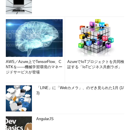
AWS／Azure上でTensorFlow、C
AzureでIoTプロジェクトを共同検
NTKを――機械学習環境のマネー
証する「IoTビジネス共創ラボ」
ジドサービスが登場
「LINE」に「Webカメラ」、のぞき見られた1月 (1/
3)
AngularJS