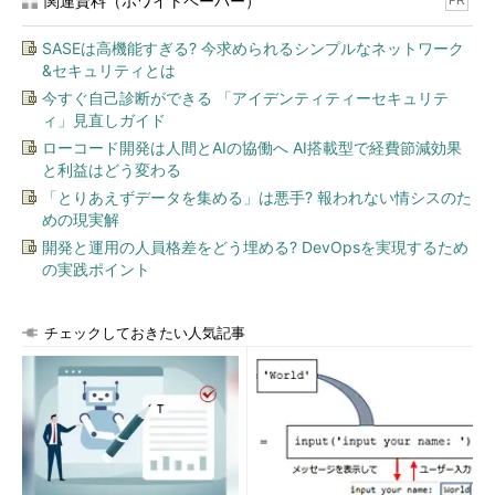
関連資料（ホワイトペーパー）
PR
SASEは高機能すぎる? 今求められるシンプルなネットワーク
&セキュリティとは
今すぐ自己診断ができる 「アイデンティティーセキュリテ
ィ」見直しガイド
ローコード開発は人間とAIの協働へ AI搭載型で経費節減効果
と利益はどう変わる
「とりあえずデータを集める」は悪手? 報われない情シスのた
めの現実解
開発と運用の人員格差をどう埋める? DevOpsを実現するため
の実践ポイント
チェックしておきたい人気記事