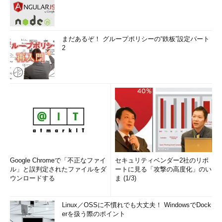
まだあるぞ！ グループポリシーの“鉄板”設定パート
2
Google Chromeで「不正なファイ
セキュリティベンダー2社のリポ
ル」と誤判定されたファイルをダ
ートに見る「攻撃の高度化」のい
ウンロードする
ま (1/3)
Linux／OSSに不慣れでも大丈夫！ WindowsでDock
erを扱う際のポイント