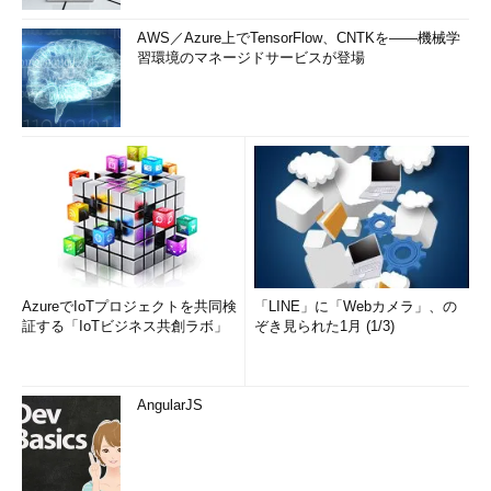
AWS／Azure上でTensorFlow、CNTKを――機械学
習環境のマネージドサービスが登場
AzureでIoTプロジェクトを共同検
「LINE」に「Webカメラ」、の
証する「IoTビジネス共創ラボ」
ぞき見られた1月 (1/3)
AngularJS