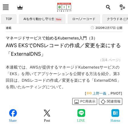
TOP
AIを作り動かし守り生かす
ロー/ノーコード
クラウドネイ
連載
2020年2月17日 公開
マネージドサービスで始めるKubernetes入門（3）
AWS EKSでDNSレコードの作成／変更を楽にする
「ExternalDNS」
（3/4 ページ）
本連載では、AWSが提供するマネージドKubernetesサービスの
「EKS」を用いてアプリケーションを公開する方法を紹介。第3
回目は、DNSレコードの作成／変更を楽にする「ExternalDNS」
を用いたルーティングについて。
[
上野一義
，PIVOT]
PC用表示
関連情報
Share
Post
LINE
Hatena