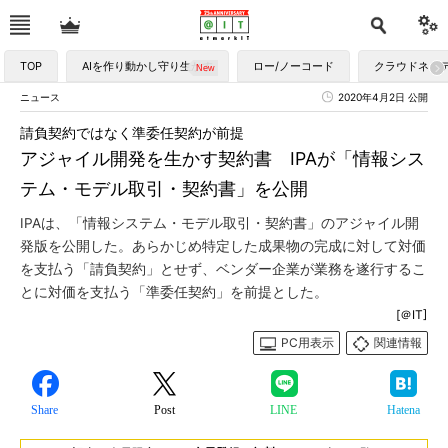
TOP
AIを作り動かし守り生かす
ロー/ノーコード
クラウドネイ
ニュース
2020年4月2日 公開
請負契約ではなく準委任契約が前提
アジャイル開発を生かす契約書 IPAが「情報シス
テム・モデル取引・契約書」を公開
IPAは、「情報システム・モデル取引・契約書」のアジャイル開
発版を公開した。あらかじめ特定した成果物の完成に対して対価
を支払う「請負契約」とせず、ベンダー企業が業務を遂行するこ
とに対価を支払う「準委任契約」を前提とした。
[＠IT]
PC用表示
関連情報
Share
Post
LINE
Hatena