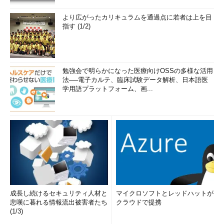
より広がったカリキュラムを通過点に若者は上を目
指す (1/2)
勉強会で明らかになった医療向けOSSの多様な活用
法──電子カルテ、臨床試験データ解析、日本語医
学用語プラットフォーム、画...
成長し続けるセキュリティ人材と
マイクロソフトとレッドハットが
悲嘆に暮れる情報流出被害者たち
クラウドで提携
(1/3)