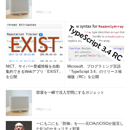
PR(デノン)
NICT、サイバー脅威情報を自動
Microsoft、プログラミング言語
集約できるWebアプリ「EXIST」
「TypeScript 3.4」のリリース候
を公開
補版（RC）を公開
部屋を一瞬で没入空間にするガジェット
PR(デノン)
一にも二にも「防御」を――元CIAのCISOが提言し
た6つのセキュリティ対策