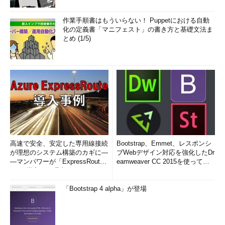
作業手順書はもういらない！ Puppetにおける自動
化の定義書「マニフェスト」の書き方と基礎文法ま
とめ (1/5)
高速で安全、安定した専用線接続
Bootstrap、Emmet、レスポンシ
が理想のシステム構築のカギに―
ブWebデザイン対応を強化したDr
―マンパワーが「ExpressRout
eamweaver CC 2015を使って
e」を導入した理由
み...
「Bootstrap 4 alpha」が登場