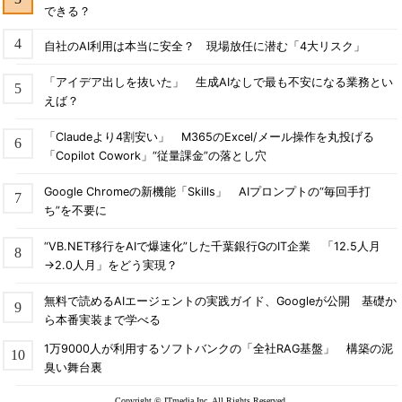
できる？
自社のAI利用は本当に安全？ 現場放任に潜む「4大リスク」
「アイデア出しを抜いた」 生成AIなしで最も不安になる業務とい
えば？
「Claudeより4割安い」 M365のExcel/メール操作を丸投げる
「Copilot Cowork」“従量課金”の落とし穴
Google Chromeの新機能「Skills」 AIプロンプトの“毎回手打
ち”を不要に
“VB.NET移行をAIで爆速化”した千葉銀行GのIT企業 「12.5人月
→2.0人月」をどう実現？
無料で読めるAIエージェントの実践ガイド、Googleが公開 基礎か
ら本番実装まで学べる
1万9000人が利用するソフトバンクの「全社RAG基盤」 構築の泥
臭い舞台裏
Copyright © ITmedia Inc. All Rights Reserved.