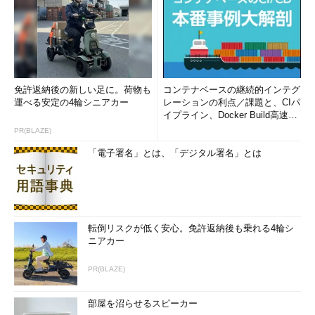
免許返納後の新しい足に。荷物も
コンテナベースの継続的インテグ
運べる安定の4輪シニアカー
レーションの利点／課題と、CIパ
イプライン、Docker Build高速化
のコツ (1/2...
PR(BLAZE)
「電子署名」とは、「デジタル署名」とは
転倒リスクが低く安心。免許返納後も乗れる4輪シ
ニアカー
PR(BLAZE)
部屋を沼らせるスピーカー