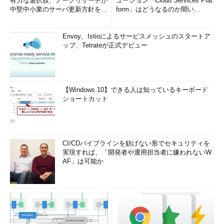
有力な選択肢、ノークリサーチが
ューション「Cloud Services Plat
中堅中小業のサーバ更新方針を調
form」はどうなるのか聞い...
査
Envoy、Istioによるサービスメッシュのスタートア
ップ、Tetrateが正式デビュー
【Windows 10】できる人は知っているキーボード
ショートカット
CI/CDパイプラインを妨げない形でセキュリティを
実現すれば、「開発者や運用担当者に嫌われないW
AF」は可能か