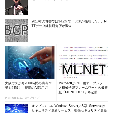
2018年の災害では34.2％で「BCPが機能した」、N
TTデータ経営研究所が調査
大阪ガスが月2000時間の共有作
Microsoftが.NET用オープンソー
業を削減！ 現場のAI活用術
ス機械学習フレームワークの最新
版「ML.NET 0.11」を公開
PR(ITmedia エンタープライズ)
オンプレミスのWindows Server／SQL Server向け
セキュリティ更新サービス「拡張セキュリティ更新