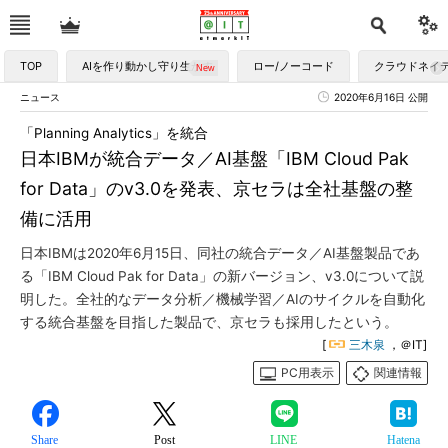
TOP
AIを作り動かし守り生かす
ロー/ノーコード
クラウドネイ
ニュース
2020年6月16日 公開
「Planning Analytics」を統合
日本IBMが統合データ／AI基盤「IBM Cloud Pak
for Data」のv3.0を発表、京セラは全社基盤の整
備に活用
日本IBMは2020年6月15日、同社の統合データ／AI基盤製品であ
る「IBM Cloud Pak for Data」の新バージョン、v3.0について説
明した。全社的なデータ分析／機械学習／AIのサイクルを自動化
する統合基盤を目指した製品で、京セラも採用したという。
[
三木泉
，＠IT]
PC用表示
関連情報
Share
Post
LINE
Hatena