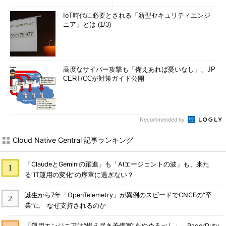
IoT時代に必要とされる「新型セキュリティエンジ
ニア」とは (1/3)
高度なサイバー攻撃も「備えあれば憂いなし」、JP
CERT/CCが対策ガイド公開
Recommended by
Cloud Native Central 記事ランキング
「ClaudeとGeminiの躍進」も「AIエージェントの波」も、来た
る“IT運用の変化”の序章に過ぎない？
誕生から7年「OpenTelemetry」が異例のスピードでCNCFの“卒
業”に なぜ支持されるのか
「運用エンジニアは“燃え尽き予備軍”をやめるべし」 PagerDuty