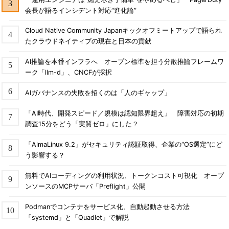
会長が語るインシデント対応“進化論”
Cloud Native Community Japanキックオフミートアップで語られ
たクラウドネイティブの現在と日本の貢献
AI推論を本番インフラへ オープン標準を担う分散推論フレームワ
ーク「llm-d」、CNCFが採択
AIガバナンスの失敗を招くのは「人のギャップ」
「AI時代、開発スピード／規模は認知限界超え」 障害対応の初期
調査15分をどう「実質ゼロ」にした？
「AlmaLinux 9.2」がセキュリティ認証取得、企業の“OS選定”にど
う影響する？
無料でAIコーディングの利用状況、トークンコスト可視化 オープ
ンソースのMCPサーバ「Preflight」公開
Podmanでコンテナをサービス化、自動起動させる方法
「systemd」と「Quadlet」で解説