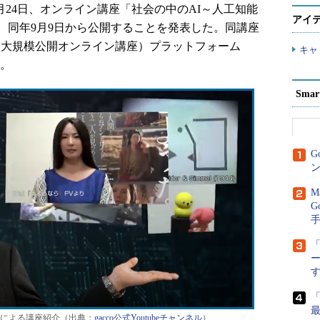
年6月24日、オンライン講座「社会の中のAI～人工知能
アイ
、同年9月9日から公開することを発表した。同講座
OC（大規模公開オンライン講座）プラットフォーム
キャ
る。
Sma
G
ン
M
G
「
による講座紹介（出典：
gacco公式Youtubeチャンネル
）