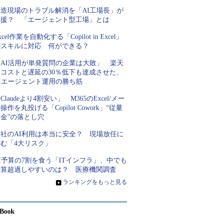
製造現場のトラブル解消を「AI工場長」が
支援？ 「エージェント型工場」とは
xcel作業を自動化する「Copilot in Excel」
がスキルに対応 何ができる？
「AI活用が単発質問の企業は大敗」 楽天
にコストと遅延の30％低下も達成させた、
AIエージェント運用の勝ち筋
Claudeより4割安い」 M365のExcel/メー
操作を丸投げる「Copilot Cowork」“従量
金”の落とし穴
自社のAI利用は本当に安全？ 現場放任に
潜む「4大リスク」
I予算の7割を食う「ITインフラ」、中でも
予算超過しやすいのは？ 医療機関調査
»
ランキングをもっと見る
Book