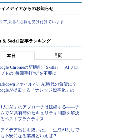
ティメディアからのお知らせ
リア採用の応募を受け付けています
rt & Social 記事ランキング
月間
本日
oogle Chromeの新機能「Skills」 AIプロ
プトの“毎回手打ち”を不要に
arkdownファイルが、AI時代の負債に？
oogleが提案する「ナレッジ標準化」の一
手
1人1AI」のアプローチは破綻する――チ
ームでAI共有時のセキュリティ問題を解決
するベストプラクティス
「アイデア出しを抜いた」 生成AIなしで
最も不安になる業務といえば？