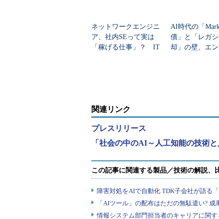
ネットワークエンジニ
AI時代の「Mark
ア、社内SEって実は
債」と「レガシ
「稼げる仕事」？ IT
却」の壁、エン
職種別の“単価”に明暗
が直面する新・
題
関連リンク
プレスリリース
「社会の中のAI～人工知能の技術