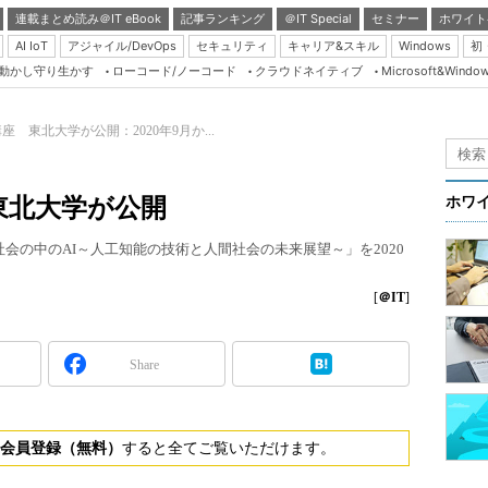
連載まとめ読み＠IT eBook
記事ランキング
＠IT Special
セミナー
ホワイト
AI IoT
アジャイル/DevOps
セキュリティ
キャリア&スキル
Windows
初
り動かし守り生かす
ローコード/ノーコード
クラウドネイティブ
Microsoft&Windo
Server & Storage
HTML5 + UX
座 東北大学が公開：2020年9月か...
Smart & Social
Coding Edge
東北大学が公開
ホワ
Java Agile
社会の中のAI～人工知能の技術と人間社会の未来展望～」を2020
Database Expert
Linux ＆ OSS
[
＠IT
]
Master of IP Networ
Security & Trust
Share
Test & Tools
Insider.NET
会員登録（無料）
すると全てご覧いただけます。
ブログ