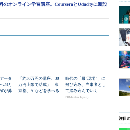
無料のオンライン学習講座。CourseraとUdacityに新設
データ
「約30万円の講座、30
時代の「最"現場"」に
べ23万
万円上限で助成」 東
飛び込み、当事者とし
省が募
京都、AIなどを学べる
て踏み込んでいく
「若手エンジニアコー
PR(dentsu Japan)
ス」受講者募集中
注目