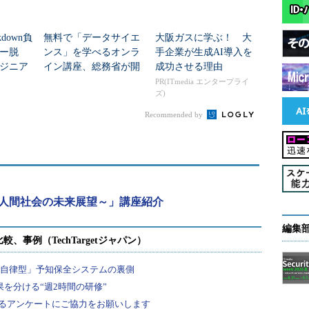
down負
無料で「データサイエ
大阪ガスに学ぶ！ 大
ー脱
ンス」を学べるオンラ
手企業が生成AI導入を
ジニア
イン講座、総務省が開
成功させる理由
旧の課
講
PR(ITmedia エンタープライ
ズ)
Recommended by
と人間社会の未来展望～」講座紹介
編集