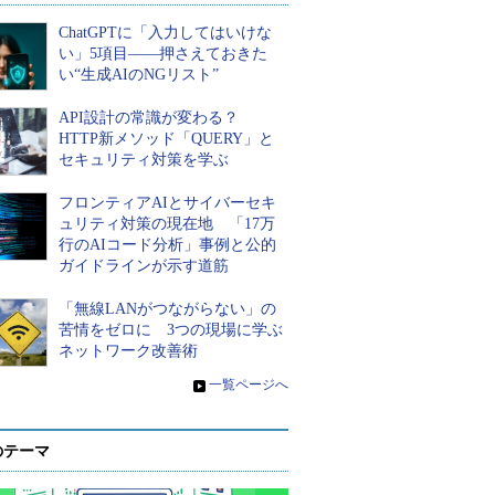
ChatGPTに「入力してはいけな
い」5項目――押さえておきた
い“生成AIのNGリスト”
API設計の常識が変わる？
HTTP新メソッド「QUERY」と
セキュリティ対策を学ぶ
フロンティアAIとサイバーセキ
ュリティ対策の現在地 「17万
行のAIコード分析」事例と公的
ガイドラインが示す道筋
「無線LANがつながらない」の
苦情をゼロに 3つの現場に学ぶ
ネットワーク改善術
»
一覧ページへ
のテーマ