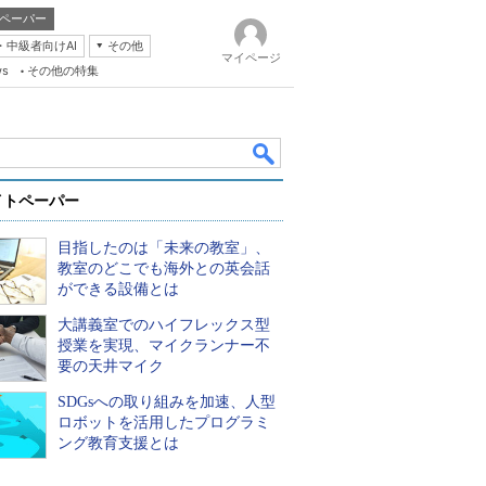
ペーパー
・中級者向けAI
その他
マイページ
ws
その他の特集
イトペーパー
目指したのは「未来の教室」、
教室のどこでも海外との英会話
ができる設備とは
大講義室でのハイフレックス型
k
授業を実現、マイクランナー不
要の天井マイク
SDGsへの取り組みを加速、人型
ロボットを活用したプログラミ
ング教育支援とは