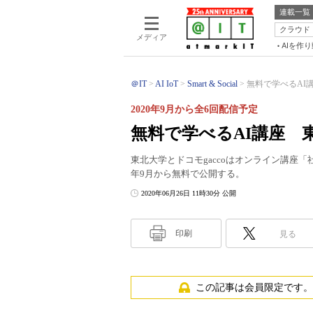
連載一覧
クラウド
メディア
AIを作
＠IT
AI IoT
Smart & Social
無料で学べるAI講
2020年9月から全6回配信予定
無料で学べるAI講座 
東北大学とドコモgaccoはオンライン講座「
年9月から無料で公開する。
2020年06月26日 11時30分 公開
印刷
見る
この記事は会員限定です。