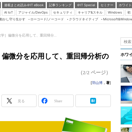
連載まとめ読み＠IT eBook
記事ランキング
＠IT Special
セミナー
ホワイト
AI IoT
アジャイル/DevOps
セキュリティ
キャリア&スキル
Windows
初
り動かし守り生かす
ローコード/ノーコード
クラウドネイティブ
Microsoft&Windo
Server & Storage
HTML5 + UX
数学］偏微分を応用して、重回帰分...
Smart & Social
Coding Edge
］偏微分を応用して、重回帰分析の
ホワ
Java Agile
Database Expert
（2/2 ページ）
Linux ＆ OSS
[
羽山博
，
著
]
Master of IP Networ
Security & Trust
見る
Share
Test & Tools
Insider.NET
ブログ