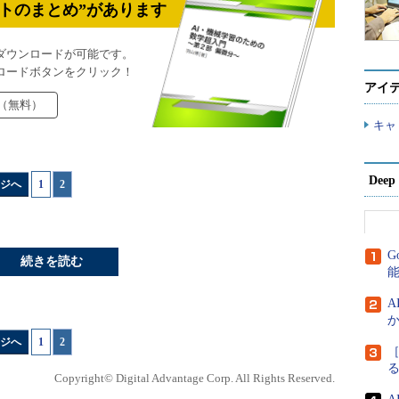
トのまとめ”があります
ダウンロードが可能です。
ロードボタンをクリック！
アイ
（無料）
キャ
Dee
ジへ
1
|
2
G
続きを読む
A
か
ジへ
1
|
2
［
Copyright© Digital Advantage Corp. All Rights Reserved.