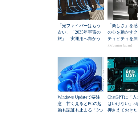
「光ファイバーはもう
「楽しさ」を感
古い」「2035年宇宙の
の心を動かすク
旅」 実運用へ向かう
ティビティを届
データセンター新技術
PR(dentsu Japan)
Windows Updateで要注
ChatGPTに「
意 甘く見るとPCの起
はいけない」5
動も認証も止まる「3つ
押さえておきた
のセキュリティ移行」
AIのNGリスト”