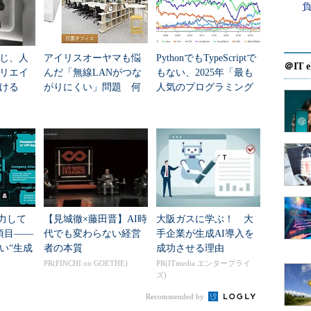
じ、人
アイリスオーヤマも悩
PythonでもTypeScriptで
＠IT e
リエイ
んだ「無線LANがつな
もない、2025年「最も
ける
がりにくい」問題 何
人気のプログラミング
を変えて解決した？
言語」
入力して
【見城徹×藤田晋】AI時
大阪ガスに学ぶ！ 大
項目――
代でも変わらない経営
手企業が生成AI導入を
い“生成
者の本質
成功させる理由
PR(FINCHI on GOETHE)
PR(ITmedia エンタープライ
ズ)
Recommended by