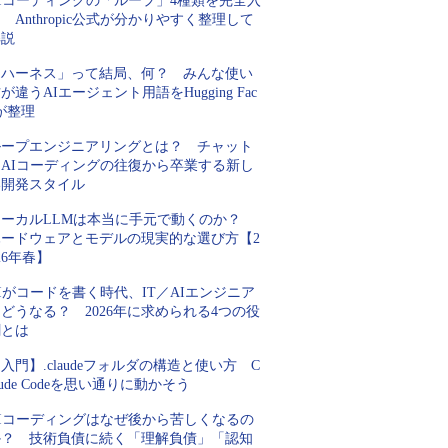
AIコーディングの「ループ」4種類を完全入
 Anthropic公式が分かりやすく整理して
解説
「ハーネス」って結局、何？ みんな使い
が違うAIエージェント用語をHugging Fac
が整理
ループエンジニアリングとは？ チャット
とAIコーディングの往復から卒業する新し
い開発スタイル
ローカルLLMは本当に手元で動くのか？
ハードウェアとモデルの現実的な選び方【2
26年春】
Iがコードを書く時代、IT／AIエンジニア
どうなる？ 2026年に求められる4つの役
割とは
入門】.claudeフォルダの構造と使い方 C
aude Codeを思い通りに動かそう
AIコーディングはなぜ後から苦しくなるの
か？ 技術負債に続く「理解負債」「認知