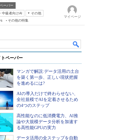
ペーパー
・中級者向けAI
その他
マイページ
ws
その他の特集
イトペーパー
マンガで解説:データ活用の土台
を築く第一歩、正しい現状把握
を進めるには?
AIの導入だけで終わらせない、
k
全社規模でAIを定着させるため
の4つのステップ
高性能なのに低消費電力、AI推
論や大規模データ分析を加速す
る高性能GPUの実力
データ活用の全ステップを自動