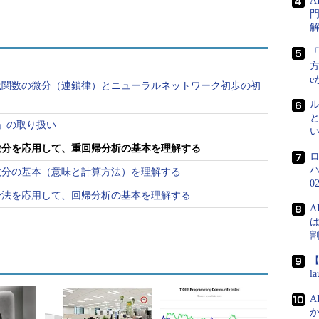
門
方
e
成関数の微分（連鎖律）とニューラルネットワーク初歩の初
0」の取り扱い
微分を応用して、重回帰分析の基本を理解する
微分の基本（意味と計算方法）を理解する
0
分法を応用して、回帰分析の基本を理解する
A
は
【
l