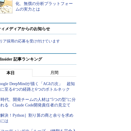
化、無償の分析プラットフォー
ムの実力とは
ティメディアからのお知らせ
リア採用の応募を受け付けています
p Insider 記事ランキング
月間
本日
oogle DeepMindが描く「AGIの次」 超知
能に至る4つの経路と6つのボトルネック
I時代、開発チームの人材は“5つの型”に分
れる Claude Code開発責任者の見立て
解決！Python］割り算の商と余りを求め
るには