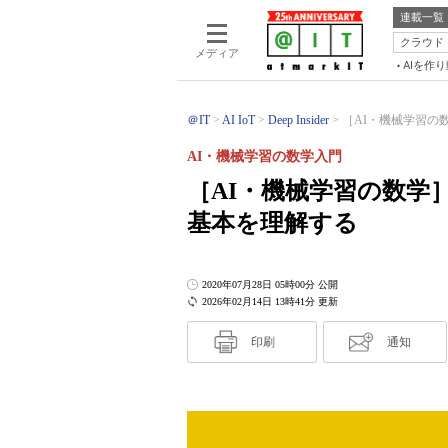
連載一覧
クラウド
メディア
AIを作
＠IT
AI IoT
Deep Insider
［AI・機械学習の
AI・機械学習の数学入門
［AI・機械学習の数学
基本を理解する
2020年07月28日 05時00分 公開
2026年02月14日 13時41分 更新
印刷
通知