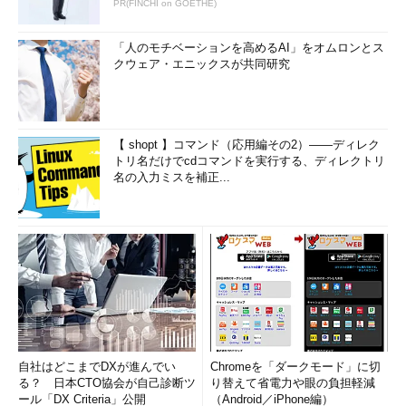
PR(FINCHI on GOETHE)
「人のモチベーションを高めるAI」をオムロンとス
クウェア・エニックスが共同研究
【 shopt 】コマンド（応用編その2）――ディレク
トリ名だけでcdコマンドを実行する、ディレクトリ
名の入力ミスを補正...
自社はどこまでDXが進んでい
Chromeを「ダークモード」に切
る？ 日本CTO協会が自己診断ツ
り替えて省電力や眼の負担軽減
ール「DX Criteria」公開
（Android／iPhone編）