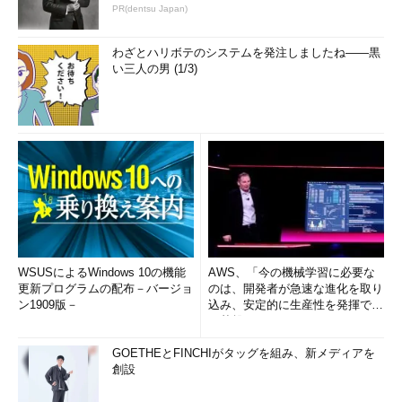
PR(dentsu Japan)
わざとハリボテのシステムを発注しましたね――黒
い三人の男 (1/3)
WSUSによるWindows 10の機能
AWS、「今の機械学習に必要な
更新プログラムの配布－バージョ
のは、開発者が急速な進化を取り
ン1909版－
込み、安定的に生産性を発揮でき
る基盤」 (1/2)
GOETHEとFINCHIがタッグを組み、新メディアを
創設