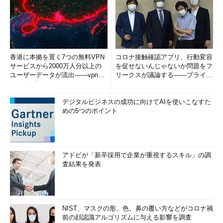
香港に本拠を置く7つの無料VPN
コロナ接触確認アプリ、行動変容
サービスから2000万人分以上の
を促せないんじゃないか問題をフ
ユーザーデータが流出――vpnMe
リークスが議論する――プライバ
ntorが発見
シーフリーク・カフェ（PFC）...
デジタルビジネスの成功に向けてAIを使いこなすた
めの5つのポイント
アドビが「新卒採用で企業が重視するスキル」の調
査結果を発表
NIST、マスクの形、色、鼻の覆い方などがコロナ禍
前の顔認識アルゴリズムに与える影響を調査