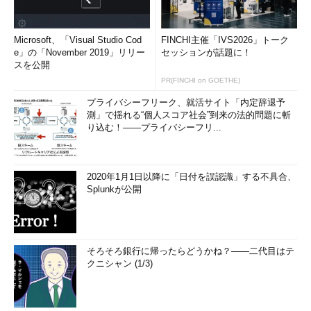
Microsoft、「Visual Studio Cod
FINCHI主催「IVS2026」トーク
e」の「November 2019」リリー
セッションが話題に！
スを公開
PR(FINCHI on GOETHE)
プライバシーフリーク、就活サイト「内定辞退予
測」で揺れる“個人スコア社会”到来の法的問題に斬
り込む！――プライバシーフリ...
2020年1月1日以降に「日付を誤認識」する不具合、
Splunkが公開
そろそろ銀行に帰ったらどうかね？――二代目はテ
クニシャン (1/3)