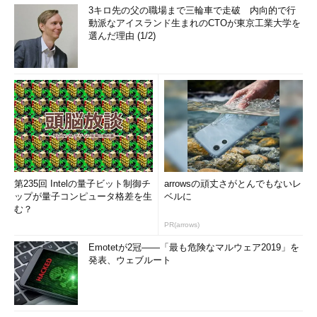
3キロ先の父の職場まで三輪車で走破 内向的で行
動派なアイスランド生まれのCTOが東京工業大学を
選んだ理由 (1/2)
第235回 Intelの量子ビット制御チ
arrowsの頑丈さがとんでもないレ
ップが量子コンピュータ格差を生
ベルに
む？
PR(arrows)
Emotetが2冠――「最も危険なマルウェア2019」を
発表、ウェブルート