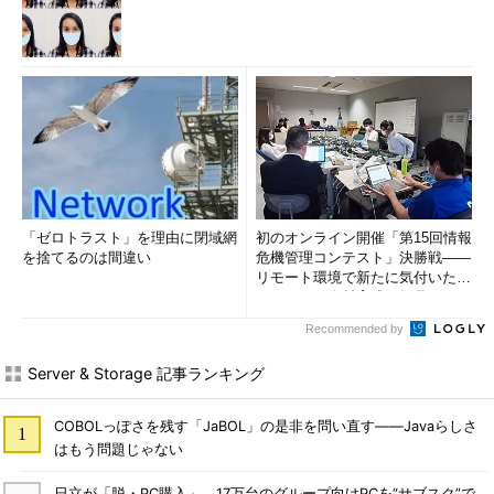
「ゼロトラスト」を理由に閉域網
初のオンライン開催「第15回情報
を捨てるのは間違い
危機管理コンテスト」決勝戦――
リモート環境で新たに気付いたセ
キュリティ人材育成の知見とは
Recommended by
Server & Storage 記事ランキング
COBOLっぽさを残す「JaBOL」の是非を問い直す――Javaらしさ
はもう問題じゃない
日立が「脱・PC購入」 17万台のグループ向けPCを“サブスク”で