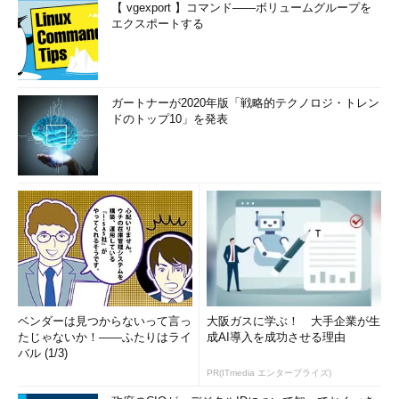
【 vgexport 】コマンド――ボリュームグループを
エクスポートする
ガートナーが2020年版「戦略的テクノロジ・トレン
ドのトップ10」を発表
ベンダーは見つからないって言っ
大阪ガスに学ぶ！ 大手企業が生
たじゃないか！――ふたりはライ
成AI導入を成功させる理由
バル (1/3)
PR(ITmedia エンタープライズ)