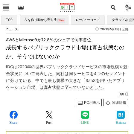
TOP
AIを作り動かし守り生かす
ロー/ノーコード
クラウドネイ
ニュース
2021年5月19日 公開
AWSとMicrosoftが12.8％のシェアで同率首位
成長するパブリッククラウド市場は寡占状態なの
か、そうではないのか
IDCは2020年の世界パブリッククラウドサービスの市場規模や競
合状況について発表した。同社は同サービスを4つのセグメント
に分けている。中でも最も規模の大きな「SaaSを用いたアプリ
ケーション市場」は寡占状態に至っていないとした。
[＠IT]
PC用表示
関連情報
Share
Post
LINE
Hatena