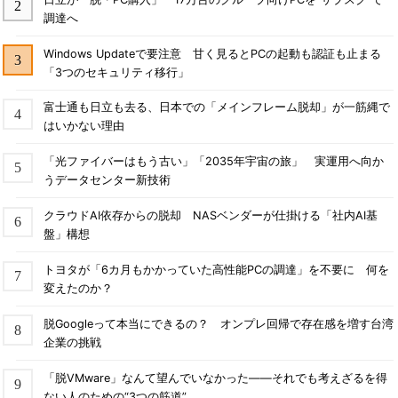
調達へ
Windows Updateで要注意 甘く見るとPCの起動も認証も止まる
「3つのセキュリティ移行」
富士通も日立も去る、日本での「メインフレーム脱却」が一筋縄で
はいかない理由
「光ファイバーはもう古い」「2035年宇宙の旅」 実運用へ向か
うデータセンター新技術
クラウドAI依存からの脱却 NASベンダーが仕掛ける「社内AI基
盤」構想
トヨタが「6カ月もかかっていた高性能PCの調達」を不要に 何を
変えたのか？
脱Googleって本当にできるの？ オンプレ回帰で存在感を増す台湾
企業の挑戦
「脱VMware」なんて望んでいなかった――それでも考えざるを得
ない人のための“3つの筋道”