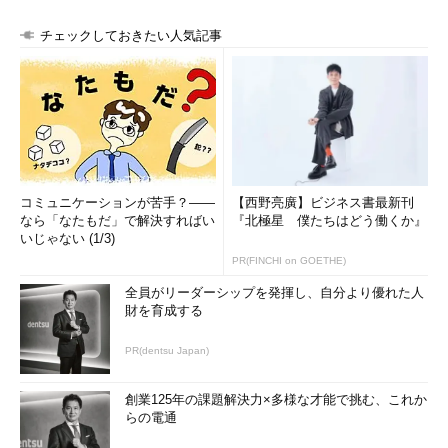
チェックしておきたい人気記事
コミュニケーションが苦手？――
【西野亮廣】ビジネス書最新刊
なら「なたもだ」で解決すればい
『北極星 僕たちはどう働くか』
いじゃない (1/3)
PR(FINCHI on GOETHE)
全員がリーダーシップを発揮し、自分より優れた人
財を育成する
PR(dentsu Japan)
創業125年の課題解決力×多様な才能で挑む、これか
らの電通