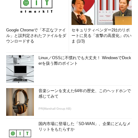
Google Chromeで「不正なファイ
セキュリティベンダー2社のリポ
ル」と誤判定されたファイルをダ
ートに見る「攻撃の高度化」のい
ウンロードする
ま (1/3)
Linux／OSSに不慣れでも大丈夫！ WindowsでDock
erを扱う際のポイント
音楽シーンを支えた64年の歴史、このヘッドホンで
感じてみて
PR(Marshall Group AB)
国内市場に登場した「SD-WAN」、企業にどんなメ
リットをもたらすか