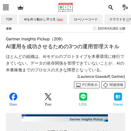
TOP
AIを作り動かし守り生かす
ロー/ノーコード
クラウドネイ
連載
2021年5月28日 公開
Gartner Insights Pickup（209）
AI運用を成功させるための3つの運用管理スキル
ほとんどの組織は、AIモデルのプロトタイプを本番環境に移行で
きていない。データの依存関係を管理できていないことが、AIの
本番稼働までのプロセスの大きな障壁となっている。
[Laurence Goasduff, Gartner]
PC用表示
関連情報
Share
Post
LINE
Hatena