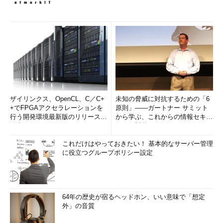
ザイリンクス、OpenCL、C／C+
未知の脅威に対抗するための「6
+でFPGAアクセラレーションを
原則」――ガートナー サミット
行う開発環境最新版のリリースを
から学ぶ、これからの情報セキュ
発表
リティ対策
これだけはやっておきたい！ 基本的なサーバー管理
に役立つグループポリシー設定
64年の歴史が宿るヘッドホン、いい意味で「想定
外」の音質