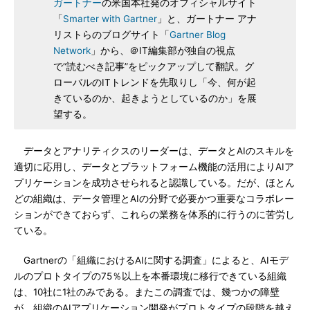
ガートナー
の米国本社発のオフィシャルサイト
「
Smarter with Gartner
」と、ガートナー アナ
リストらのブログサイト「
Gartner Blog
Network
」から、＠IT編集部が独自の視点
で“読むべき記事”をピックアップして翻訳。グ
ローバルのITトレンドを先取りし「今、何が起
きているのか、起きようとしているのか」を展
望する。
データとアナリティクスのリーダーは、データとAIのスキルを
適切に応用し、データとプラットフォーム機能の活用によりAIア
プリケーションを成功させられると認識している。だが、ほとん
どの組織は、データ管理とAIの分野で必要かつ重要なコラボレー
ションができておらず、これらの業務を体系的に行うのに苦労し
ている。
Gartnerの「組織におけるAIに関する調査」によると、AIモデ
ルのプロトタイプの75％以上を本番環境に移行できている組織
は、10社に1社のみである。またこの調査では、幾つかの障壁
が、組織のAIアプリケーション開発がプロトタイプの段階を越え