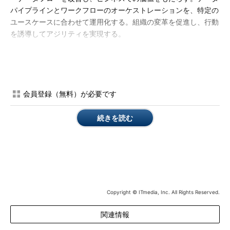
パイプラインとワークフローのオーケストレーションを、特定の
ユースケースに合わせて運用化する。組織の変革を促進し、行動
を誘導してアジリティを実現する。
3．DevOps
アジャイル手法やコラボレーション、自動化を利用してソリュ
ーションを提供するための顧客価値主導のアプローチだ。
会員登録（無料）が必要です
DevOpsの実装は、制約をなくしてワークフローを継続的に改善
することを通じ、結果として、提供する顧客価値の向上を目指
続きを読む
す。
出典：
Build 3 Operations Management Skills for AI
Success
（Smarter with Gartner）
筆者 Laurence Goasduff
Copyright © ITmedia, Inc. All Rights Reserved.
Director, Public Relations
関連情報