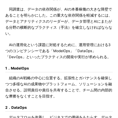
同調査は、データの依存関係が、AIの本番稼働の大きな障壁で
あることを明らかにした。この重大な依存関係を軽減するには、
データとアナリティクスのリーダーが、データ管理とAIにまたが
る分野の横断的なプラクティス（手法）を確立しなければならな
い。
AIの運用化という課題に対処するために、運用管理における3
つのコンピテンシーである「ModelOps」「DataOps」
「DevOps」といったプラクティスの開発や実行が求められる。
1．ModelOps
組織のAI戦略の中心に位置する。拡張性とガバナンスを確保し
つつ多様なAIの成果物やプラットフォーム、ソリューションを融
合させる。説明責任や責任を共有することで、チーム間の内部的
な摩擦をなくすことを目指す。
2．DataOps
データフローを改善し、ビジネスでの価値をもたらす。データ