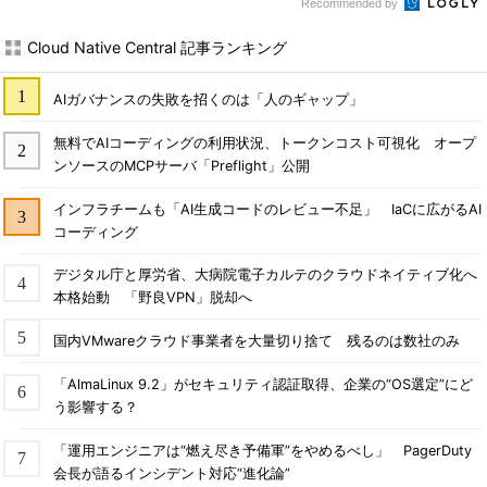
Recommended by
Cloud Native Central 記事ランキング
AIガバナンスの失敗を招くのは「人のギャップ」
無料でAIコーディングの利用状況、トークンコスト可視化 オープ
ンソースのMCPサーバ「Preflight」公開
インフラチームも「AI生成コードのレビュー不足」 IaCに広がるAI
コーディング
デジタル庁と厚労省、大病院電子カルテのクラウドネイティブ化へ
本格始動 「野良VPN」脱却へ
国内VMwareクラウド事業者を大量切り捨て 残るのは数社のみ
「AlmaLinux 9.2」がセキュリティ認証取得、企業の“OS選定”にど
う影響する？
「運用エンジニアは“燃え尽き予備軍”をやめるべし」 PagerDuty
会長が語るインシデント対応“進化論”