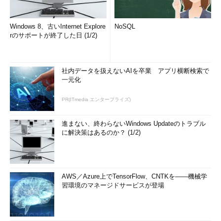
Windows 8、古いInternet Explore
NoSQL
rのサポートが終了した日 (1/2)
社内データを扱えないAIを卒業 アプリ横断検索で
一元化
PR(ITmedia エンタープライズ)
進まない、終わらないWindows Updateのトラブル
に解決策はあるのか？ (1/2)
AWS／Azure上でTensorFlow、CNTKを――機械学
習環境のマネージドサービスが登場