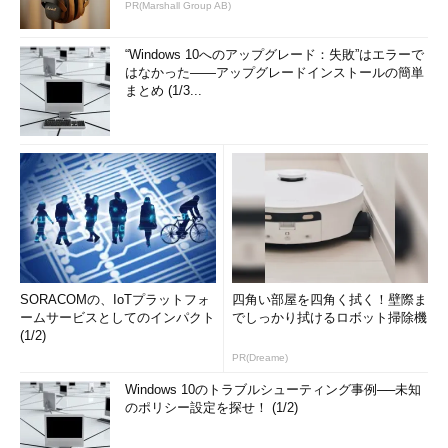
PR(Marshall Group AB)
“Windows 10へのアップグレード：失敗”はエラーで
はなかった――アップグレードインストールの簡単
まとめ (1/3...
SORACOMの、IoTプラットフォ
四角い部屋を四角く拭く！壁際ま
ームサービスとしてのインパクト
でしっかり拭けるロボット掃除機
(1/2)
PR(Dreame)
Windows 10のトラブルシューティング事例──未知
のポリシー設定を探せ！ (1/2)