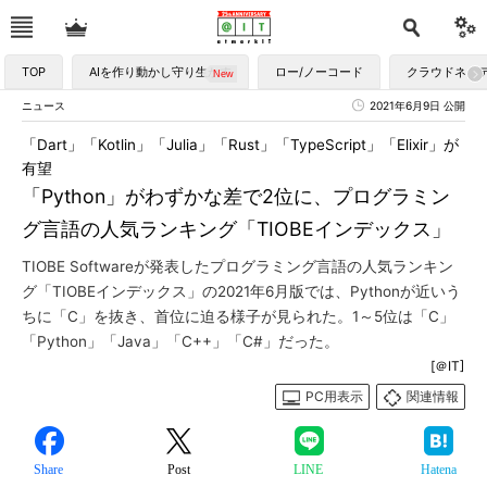
TOP
AIを作り動かし守り生かす
ロー/ノーコード
クラウドネイ
ニュース
2021年6月9日 公開
「Dart」「Kotlin」「Julia」「Rust」「TypeScript」「Elixir」が
有望
「Python」がわずかな差で2位に、プログラミン
グ言語の人気ランキング「TIOBEインデックス」
TIOBE Softwareが発表したプログラミング言語の人気ランキン
グ「TIOBEインデックス」の2021年6月版では、Pythonが近いう
ちに「C」を抜き、首位に迫る様子が見られた。1～5位は「C」
「Python」「Java」「C++」「C#」だった。
[＠IT]
PC用表示
関連情報
Share
Post
LINE
Hatena