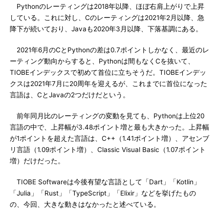
Pythonのレーティングは2018年以降、ほぼ右肩上がりで上昇
している。これに対し、Cのレーティングは2021年2月以降、急
降下が続いており、Javaも2020年3月以降、下落基調にある。
2021年6月のCとPythonの差は0.7ポイントしかなく、最近のレ
ーティング動向からすると、Pythonは間もなくCを抜いて、
TIOBEインデックスで初めて首位に立ちそうだ。TIOBEインデッ
クスは2021年7月に20周年を迎えるが、これまでに首位になった
言語は、CとJavaの2つだけだという。
前年同月比のレーティングの変動を見ても、Pythonは上位20
言語の中で、上昇幅が3.48ポイント増と最も大きかった。上昇幅
が1ポイントを超えた言語は、C++（1.41ポイント増）、アセンブ
リ言語（1.09ポイント増）、Classic Visual Basic（1.07ポイント
増）だけだった。
TIOBE Softwareは今後有望な言語として「Dart」「Kotlin」
「Julia」「Rust」「TypeScript」「Elixir」などを挙げたもの
の、今回、大きな動きはなかったと述べている。