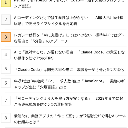
PythonでもTypeScriptでもない、2025年「最も人気のプログラミ
ング言語」
AIコーディングだけでは生産性は上がらない 「AI最大活用×仕様
駆動」で開発ライフサイクルを再定義
レガシー移行を「AIに丸投げ」してはいけない 標準RAGではダメ
な理由と「5分割」のアプローチ
AIに「絶対するな」が通じない理由 「Claude Code」の意図しな
い動作を防ぐ7つのTIPS
「Claude Code」は開発の司令塔に 常識を一変させた5つの進化
年収1位は3年連続「Go」 求人数1位は「JavaScript」 需給のギ
ャップが生む「穴場言語」とは
「AIコーディングより人を雇う方が安くなる」 2028年までに起
こる逆転現象を防ぐ5つの運用施策
最短3分、業務アプリの「作って直す」が“対話だけ”で済むAIツール
の仕組みとは？