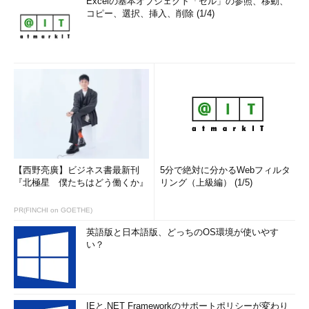
Excelの基本オブジェクト「セル」の参照、移動、
コピー、選択、挿入、削除 (1/4)
【西野亮廣】ビジネス書最新刊
5分で絶対に分かるWebフィルタ
『北極星 僕たちはどう働くか』
リング（上級編） (1/5)
PR(FINCHI on GOETHE)
英語版と日本語版、どっちのOS環境が使いやす
い？
IEと.NET Frameworkのサポートポリシーが変わり