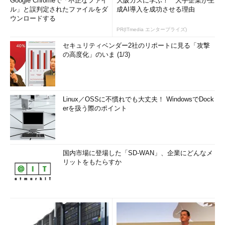
Google Chromeで「不正なファイ
大阪ガスに学ぶ！ 大手企業が生
ル」と誤判定されたファイルをダ
成AI導入を成功させる理由
ウンロードする
PR(ITmedia エンタープライズ)
セキュリティベンダー2社のリポートに見る「攻撃
の高度化」のいま (1/3)
Linux／OSSに不慣れでも大丈夫！ WindowsでDock
erを扱う際のポイント
国内市場に登場した「SD-WAN」、企業にどんなメ
リットをもたらすか