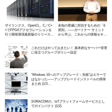
ザイリンクス、OpenCL、C／C+
未知の脅威に対抗するための「6
+でFPGAアクセラレーションを
原則」――ガートナー サミット
行う開発環境最新版のリリースを
から学ぶ、これからの情報セキュ
発表
リティ対策
これだけはやっておきたい！ 基本的なサーバー管理
に役立つグループポリシー設定
“Windows 10へのアップグレード：失敗”はエラーで
はなかった――アップグレードインストールの簡単
まとめ (1/3...
SORACOMの、IoTプラットフォームサービスとし
てのインパクト (1/2)