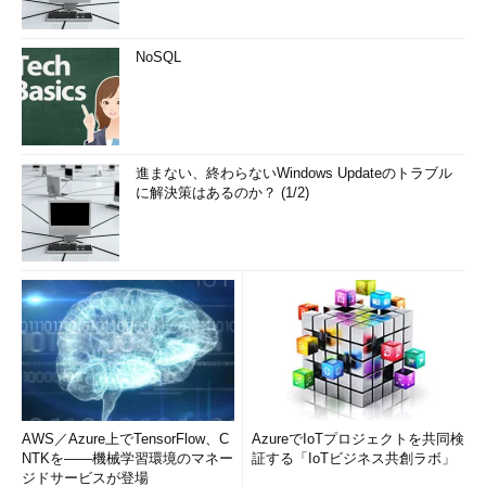
NoSQL
進まない、終わらないWindows Updateのトラブル
に解決策はあるのか？ (1/2)
AWS／Azure上でTensorFlow、C
AzureでIoTプロジェクトを共同検
NTKを――機械学習環境のマネー
証する「IoTビジネス共創ラボ」
ジドサービスが登場