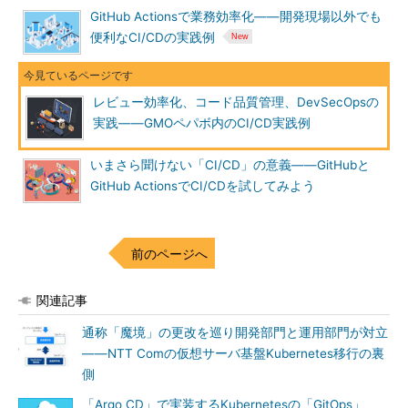
GitHub Actionsで業務効率化――開発現場以外でも
便利なCI/CDの実践例
レビュー効率化、コード品質管理、DevSecOpsの
実践――GMOペパボ内のCI/CD実践例
いまさら聞けない「CI/CD」の意義――GitHubと
GitHub ActionsでCI/CDを試してみよう
前のページへ
関連記事
通称「魔境」の更改を巡り開発部門と運用部門が対立
――NTT Comの仮想サーバ基盤Kubernetes移行の裏
側
「Argo CD」で実装するKubernetesの「GitOps」