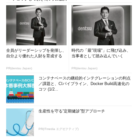
全員がリーダーシップを発揮し、
時代の「最"現場"」に飛び込み、
自分より優れた人財を育成する
当事者として踏み込んでいく
PR(dentsu Japan)
PR(dentsu Japan)
コンテナベースの継続的インテグレーションの利点
／課題と、CIパイプライン、Docker Build高速化の
コツ (1/2...
生産性を守る“定期健診”型アプローチ
PR(ITmedia エグゼクティブ)