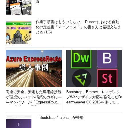
3)
作業手順書はもういらない！ Puppetにおける自動
化の定義書「マニフェスト」の書き方と基礎文法ま
とめ (1/5)
高速で安全、安定した専用線接続
Bootstrap、Emmet、レスポンシ
が理想のシステム構築のカギに―
ブWebデザイン対応を強化したDr
―マンパワーが「ExpressRout
eamweaver CC 2015を使って
e」を導入した理由
み...
「Bootstrap 4 alpha」が登場