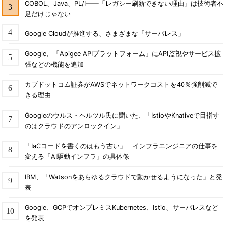
COBOL、Java、PL/I――「レガシー刷新できない理由」は技術者不
足だけじゃない
Google Cloudが推進する、さまざまな「サーバレス」
Google、「Apigee APIプラットフォーム」にAPI監視やサービス拡
張などの機能を追加
カブドットコム証券がAWSでネットワークコストを40％強削減で
きる理由
Googleのウルス・ヘルツル氏に聞いた、「IstioやKnativeで目指す
のはクラウドのアンロックイン」
「IaCコードを書くのはもう古い」 インフラエンジニアの仕事を
変える「AI駆動インフラ」の具体像
IBM、「Watsonをあらゆるクラウドで動かせるようになった」と発
表
Google、GCPでオンプレミスKubernetes、Istio、サーバレスなど
を発表