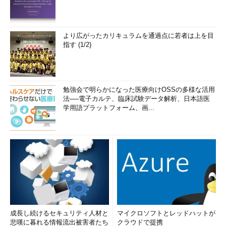
より広がったカリキュラムを通過点に若者は上を目
指す (1/2)
勉強会で明らかになった医療向けOSSの多様な活用
法──電子カルテ、臨床試験データ解析、日本語医
学用語プラットフォーム、画...
成長し続けるセキュリティ人材と
マイクロソフトとレッドハットが
悲嘆に暮れる情報流出被害者たち
クラウドで提携