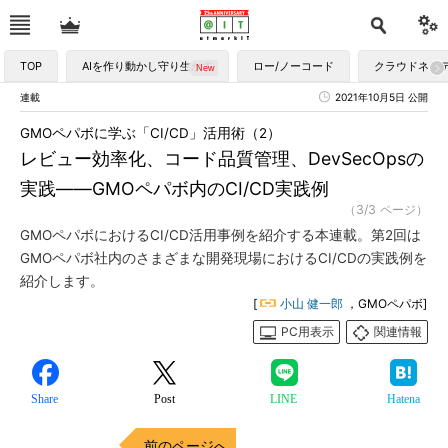
TOP
AIを作り動かし守り生かす
ロー/ノーコード
クラウドネイ
連載
2021年10月5日 公開
GMOペパボに学ぶ「CI/CD」活用術（2）
レビュー効率化、コード品質管理、DevSecOpsの
実践――GMOペパボ内のCI/CD実践例
（3/3 ページ）
GMOペパボにおけるCI/CD活用事例を紹介する本連載。第2回は
GMOペパボ社内のさまざまな開発現場におけるCI/CDの実践例を
紹介します。
[
小山 健一郎
，GMOペパボ]
PC用表示
関連情報
Share
Post
LINE
Hatena
前のページへ