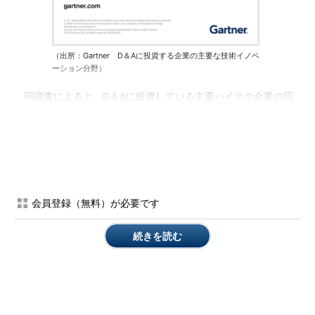
（出所：Gartner D＆Aに投資する企業の主要な技術イノベ
ーション分野）
同調査によると、D＆Aに投資している主要ハイテク企業の回
答者の50％近くが、新しい技術に最も投資している上位3分野の
1つとしてクラウドを挙げている。機械学習（ML）とAI技術がデ
ータ管理やデータサイエンス、AIアプリケーション開発、知見共
有の大部分を支えていることから、最も投資している3分野の1つ
として、AI、ソフトウェアを挙げた企業の割合がクラウドに次い
で高かった。
会員登録（無料）が必要です
さらに、回答者の3分の1以上が「2022年にD＆A技術（意思決
続きを読む
定を支援する情報を提供する意思決定インテリジェンス、適応型
D＆Aガバナンスなど）への全業種の投資額は、2021年の2倍以上
に増える」と予想している。回答者は、D＆Aにおける技術イノ
ベーションが、さまざまな業界の変革の触媒になると考えてい
る。