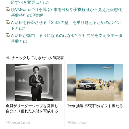
応すべき変更点とは?
脱VMwareに何を選ぶ? 市場分析や実機検証から見えた仮想化
基盤移行の現実解
AI活用を停滞させる「2:6:2の壁」を乗り越えるためのポイン
トとは?
AI活用が部門止まりになるのはなぜ? 全社展開を支えるデータ
基盤とは
チェックしておきたい人気記事
全員がリーダーシップを発揮し、
Jeep 抽選で3万円分ギフト当たる
自分より優れた人財を育成する
PR(dentsu Japan)
PR(Jeep Japan)