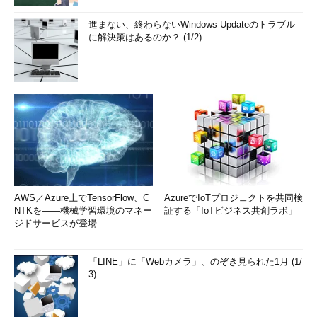
進まない、終わらないWindows Updateのトラブル
に解決策はあるのか？ (1/2)
AWS／Azure上でTensorFlow、C
AzureでIoTプロジェクトを共同検
NTKを――機械学習環境のマネー
証する「IoTビジネス共創ラボ」
ジドサービスが登場
「LINE」に「Webカメラ」、のぞき見られた1月 (1/
3)