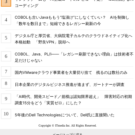
コーディング
COBOLも古いJavaももう“塩漬け”にしなくていい？ AIを制御し
「数年を数日まで」短縮できるレガシー刷新の今
デジタル庁と厚労省、大病院電子カルテのクラウドネイティブ化へ
本格始動 「野良VPN」脱却へ
COBOL、Java、PL/I――「レガシー刷新できない理由」は技術者不
足だけじゃない
国内VMwareクラウド事業者を大量切り捨て 残るのは数社のみ
日本企業のデジタルビジネス推進が進まず、ガートナーが調査
「AI時代、開発スピード／規模は認知限界超え」 障害対応の初期
調査15分をどう「実質ゼロ」にした？
5年後のDell Technologiesについて、Dell氏に直接聞いた
Copyright © ITmedia Inc. All Rights Reserved.
ページトップに戻る