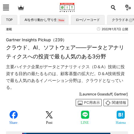
TOP
AIを作り動かし守り生かす
ロー/ノーコード
クラウドネイ
連載
2022年1月7日 公開
Gartner Insights Pickup（239）
クラウド、AI、ソフトウェア――データとアナリ
ティクスへの投資で最も人気のある3分野
主要ハイテク企業がデータとアナリティクス（D＆A）技術に投
資する目的の最たるものは、顧客基盤の拡大だ。D＆A技術投資
で最も人気のあるイノベーション分野は、クラウドとなってい
る。
[Laurence Goasduff, Gartner]
PC用表示
関連情報
Share
Post
LINE
Hatena