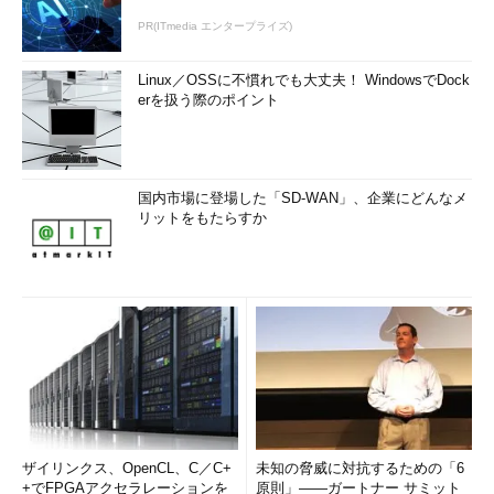
PR(ITmedia エンタープライズ)
Linux／OSSに不慣れでも大丈夫！ WindowsでDock
erを扱う際のポイント
国内市場に登場した「SD-WAN」、企業にどんなメ
リットをもたらすか
ザイリンクス、OpenCL、C／C+
未知の脅威に対抗するための「6
+でFPGAアクセラレーションを
原則」――ガートナー サミット