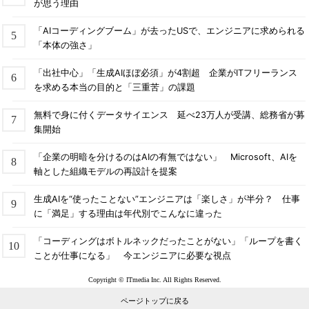
が思う理由
「AIコーディングブーム」が去ったUSで、エンジニアに求められる
「本体の強さ」
「出社中心」「生成AIほぼ必須」が4割超 企業がITフリーランス
を求める本当の目的と「三重苦」の課題
無料で身に付くデータサイエンス 延べ23万人が受講、総務省が募
集開始
「企業の明暗を分けるのはAIの有無ではない」 Microsoft、AIを
軸とした組織モデルの再設計を提案
生成AIを“使ったことない”エンジニアは「楽しさ」が半分？ 仕事
に「満足」する理由は年代別でこんなに違った
「コーディングはボトルネックだったことがない」「ループを書く
ことが仕事になる」 今エンジニアに必要な視点
Copyright © ITmedia Inc. All Rights Reserved.
ページトップに戻る