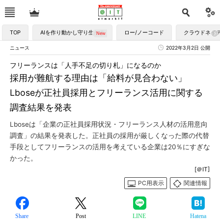
TOP
AIを作り動かし守り生かす
ロー/ノーコード
クラウドネイ
ニュース
2022年3月2日 公開
フリーランスは「人手不足の切り札」になるのか
採用が難航する理由は「給料が見合わない」
Lboseが正社員採用とフリーランス活用に関する
調査結果を発表
Lboseは「企業の正社員採用状況・フリーランス人材の活用意向
調査」の結果を発表した。正社員の採用が厳しくなった際の代替
手段としてフリーランスの活用を考えている企業は20％にすぎな
かった。
[＠IT]
PC用表示
関連情報
Share
Post
LINE
Hatena