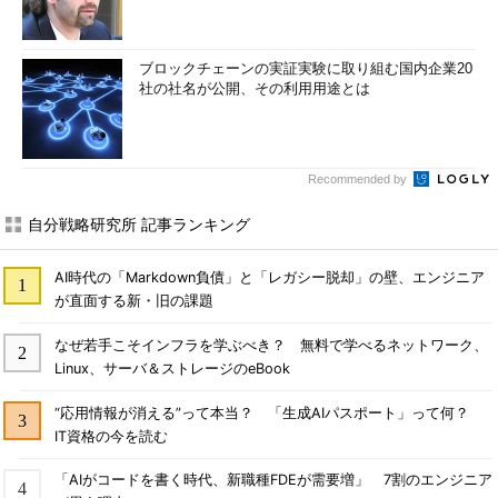
ブロックチェーンの実証実験に取り組む国内企業20
社の社名が公開、その利用用途とは
Recommended by
自分戦略研究所 記事ランキング
AI時代の「Markdown負債」と「レガシー脱却」の壁、エンジニア
が直面する新・旧の課題
なぜ若手こそインフラを学ぶべき？ 無料で学べるネットワーク、
Linux、サーバ＆ストレージのeBook
“応用情報が消える”って本当？ 「生成AIパスポート」って何？
IT資格の今を読む
「AIがコードを書く時代、新職種FDEが需要増」 7割のエンジニア