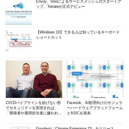
Envoy、Istioによるサービスメッシュのスタートア
ップ、Tetrateが正式デビュー
【Windows 10】できる人は知っているキーボード
ショートカット
CI/CDパイプラインを妨げない形
Faceook、AI処理向けのモジュラ
でセキュリティを実現すれば、
ーハードウェアプラットフォーム
「開発者や運用担当者に嫌われな
とASICを発表
いWAF」は可能か
Googleが「Chrome Enterprise 73」をリリース