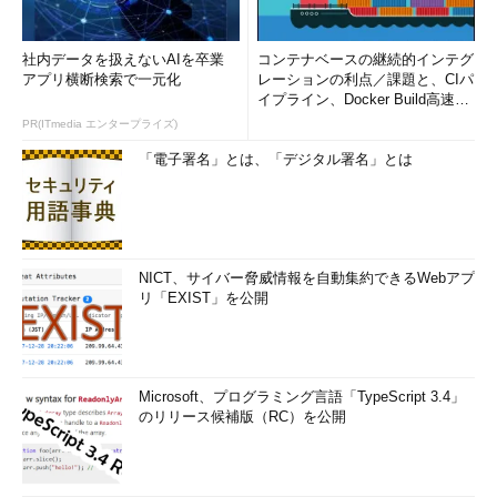
社内データを扱えないAIを卒業
コンテナベースの継続的インテグ
アプリ横断検索で一元化
レーションの利点／課題と、CIパ
イプライン、Docker Build高速化
のコツ (1/2...
PR(ITmedia エンタープライズ)
「電子署名」とは、「デジタル署名」とは
NICT、サイバー脅威情報を自動集約できるWebアプ
リ「EXIST」を公開
Microsoft、プログラミング言語「TypeScript 3.4」
のリリース候補版（RC）を公開