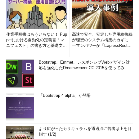
作業手順書はもういらない！ Pup
高速で安全、安定した専用線接続
petにおける自動化の定義書「マ
が理想のシステム構築のカギに―
ニフェスト」の書き方と基礎文法
―マンパワーが「ExpressRout
まとめ (1/5)
e」を導入した理由
Bootstrap、Emmet、レスポンシブWebデザイン対
応を強化したDreamweaver CC 2015を使ってみ...
「Bootstrap 4 alpha」が登場
より広がったカリキュラムを通過点に若者は上を目
指す (1/2)