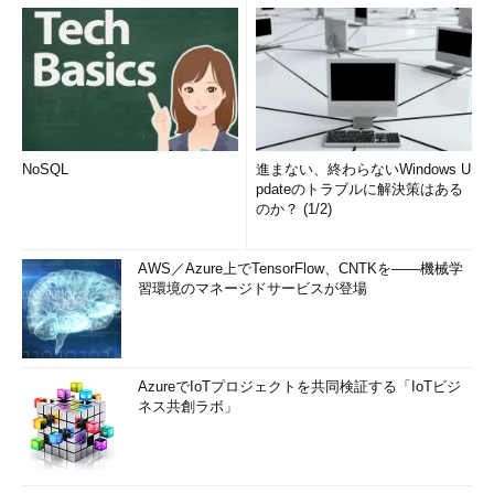
NoSQL
進まない、終わらないWindows U
pdateのトラブルに解決策はある
のか？ (1/2)
AWS／Azure上でTensorFlow、CNTKを――機械学
習環境のマネージドサービスが登場
AzureでIoTプロジェクトを共同検証する「IoTビジ
ネス共創ラボ」