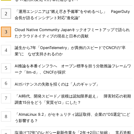
「運用エンジニアは“燃え尽き予備軍”をやめるべし」 PagerDuty
会長が語るインシデント対応“進化論”
Cloud Native Community Japanキックオフミートアップで語られ
たクラウドネイティブの現在と日本の貢献
誕生から7年「OpenTelemetry」が異例のスピードでCNCFの“卒
業”に なぜ支持されるのか
AI推論を本番インフラへ オープン標準を担う分散推論フレームワ
ーク「llm-d」、CNCFが採択
AIガバナンスの失敗を招くのは「人のギャップ」
「AI時代、開発スピード／規模は認知限界超え」 障害対応の初期
調査15分をどう「実質ゼロ」にした？
「AlmaLinux 9.2」がセキュリティ認証取得、企業の“OS選定”にど
う影響する？
塩漬け“17年”のレガシー刷新作業を「2年→2日に短縮」 常石造船