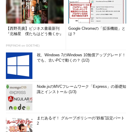
【西野亮廣】ビジネス書最新刊
Google Chromeの「拡張機能」と
『北極星 僕たちはどう働くか』
は？
PR(FINCHI on GOETHE)
祝、Windows 7のWindows 10無償アップグレード！
でも、古いPCで動くの？ (1/2)
Node.jsのMVCフレームワーク「Express」の基礎知
識とインストール (1/3)
まだあるぞ！ グループポリシーの“鉄板”設定パート
2