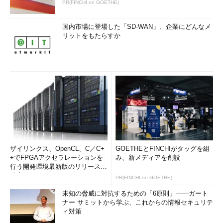
PR(FINCHI on GOETHE)
国内市場に登場した「SD-WAN」、企業にどんなメ
リットをもたらすか
ザイリンクス、OpenCL、C／C+
GOETHEとFINCHIがタッグを組
+でFPGAアクセラレーションを
み、新メディアを創設
行う開発環境最新版のリリースを
発表
PR(FINCHI on GOETHE)
未知の脅威に対抗するための「6原則」――ガート
ナー サミットから学ぶ、これからの情報セキュリテ
ィ対策