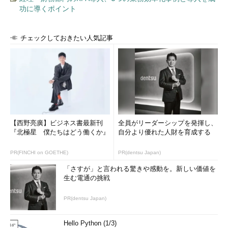
功に導くポイント
チェックしておきたい人気記事
【西野亮廣】ビジネス書最新刊
全員がリーダーシップを発揮し、
『北極星 僕たちはどう働くか』
自分より優れた人財を育成する
PR(FINCHI on GOETHE)
PR(dentsu Japan)
「さすが」と言われる驚きや感動を。新しい価値を
生む電通の挑戦
PR(dentsu Japan)
Hello Python (1/3)