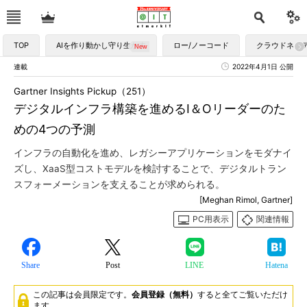
TOP
AIを作り動かし守り生かす
ロー/ノーコード
クラウドネイ
連載
2022年4月1日 公開
Gartner Insights Pickup（251）
デジタルインフラ構築を進めるI＆Oリーダーのた
めの4つの予測
インフラの自動化を進め、レガシーアプリケーションをモダナイ
ズし、XaaS型コストモデルを検討することで、デジタルトラン
スフォーメーションを支えることが求められる。
[Meghan Rimol, Gartner]
PC用表示
関連情報
Share
Post
LINE
Hatena
この記事は会員限定です。
会員登録（無料）
すると全てご覧いただけ
ます。