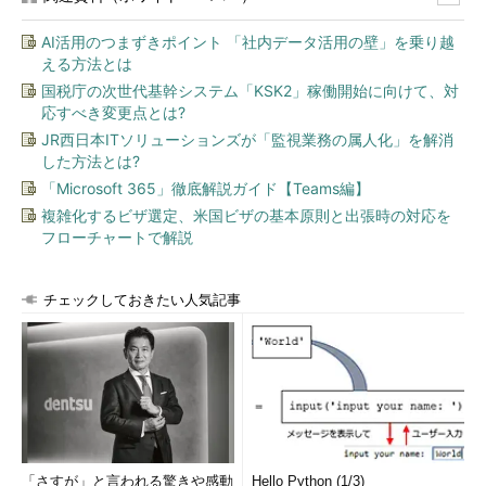
AI活用のつまずきポイント 「社内データ活用の壁」を乗り越
える方法とは
国税庁の次世代基幹システム「KSK2」稼働開始に向けて、対
応すべき変更点とは?
JR西日本ITソリューションズが「監視業務の属人化」を解消
した方法とは?
「Microsoft 365」徹底解説ガイド【Teams編】
複雑化するビザ選定、米国ビザの基本原則と出張時の対応を
フローチャートで解説
チェックしておきたい人気記事
「さすが」と言われる驚きや感動
Hello Python (1/3)