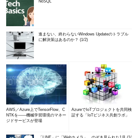
NoSQL
進まない、終わらないWindows Updateのトラブル
に解決策はあるのか？ (1/2)
AWS／Azure上でTensorFlow、C
AzureでIoTプロジェクトを共同検
NTKを――機械学習環境のマネー
証する「IoTビジネス共創ラボ」
ジドサービスが登場
「LINE」に「Webカメラ」、のぞき見られた1月 (1/