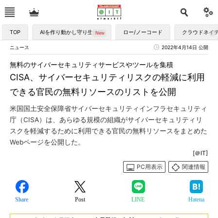
TOP
AIを作り動かし守り生かす
ロー/ノーコード
クラウドネイ
ニュース
2022年4月14日 公開
無料のサイバーセキュリティサービスやツールを集積
CISA、サイバーセキュリティリスクの軽減に利用
できる官民の無料リソースのリストを公開
米国国土安全保障省サイバーセキュリティインフラセキュリティ
庁（CISA）は、あらゆる規模の組織がサイバーセキュリティリ
スクを軽減するために利用できる官民の無料リソースをまとめた
Webページを公開した。
[＠IT]
PC用表示
関連情報
Share
Post
LINE
Hatena