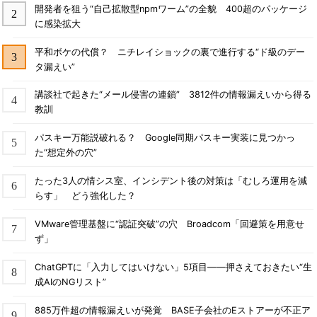
開発者を狙う“自己拡散型npmワーム”の全貌 400超のパッケージ
に感染拡大
平和ボケの代償？ ニチレイショックの裏で進行する“ド級のデー
タ漏えい”
講談社で起きた“メール侵害の連鎖” 3812件の情報漏えいから得る
教訓
パスキー万能説破れる？ Google同期パスキー実装に見つかっ
た“想定外の穴”
たった3人の情シス室、インシデント後の対策は「むしろ運用を減
らす」 どう強化した？
VMware管理基盤に“認証突破”の穴 Broadcom「回避策を用意せ
ず」
ChatGPTに「入力してはいけない」5項目――押さえておきたい“生
成AIのNGリスト”
885万件超の情報漏えいが発覚 BASE子会社のEストアーが不正ア