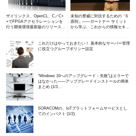
ザイリンクス、OpenCL、C／C+
未知の脅威に対抗するための「6
+でFPGAアクセラレーションを
原則」――ガートナー サミット
行う開発環境最新版のリリースを
から学ぶ、これからの情報セキュ
発表
リティ対策
これだけはやっておきたい！ 基本的なサーバー管理
に役立つグループポリシー設定
“Windows 10へのアップグレード：失敗”はエラーで
はなかった――アップグレードインストールの簡単
まとめ (1/3...
SORACOMの、IoTプラットフォームサービスとし
てのインパクト (1/2)